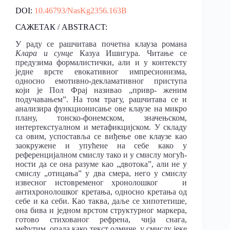
DOI:
10.46793/NasKg2356.163B
САЖЕТАК / ABSTRACT:
У раду се рашчитава почетна клауза романа
Клара
и сунце
Казуа Ишигура. Читање се
предузима формалистички, али и у контексту
једне врсте евокативног импресионизма,
односно емотивно-декламативног приступа
који је Пол Фрај називао „привр- женим
подучавањем”. На том трагу, рашчитава се и
анализира функционисање ове клаузе на микро
плану, тонско-фонемском, значењском,
интертекстуалном и метафикцијском. У складу
са овим, успоставља се виђење ове клаузе као
заокружене и упућене на себе како у
референцијалном смислу тако и у смислу могућ-
ности да се она разуме као „двотока”, али не у
смислу „отицања” у два смера, него у смислу
извесног истовременог хронолошког и
антихронолошког кретања, односно кретања од
себе и ка себи. Као таква, даље се хипотетише,
она бива и једном врстом структурног маркера,
готово стихованог рефрена, чија снага,
међутим, опада како текст одмиче, у смислу јеке