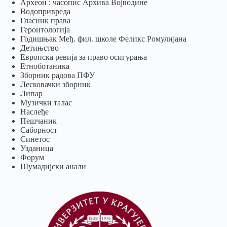
Археон : часопис Архива Војводине
Водопривреда
Гласник права
Геронтологија
Годишњак Међ. фил. школе Феликс Ромулијана
Детињство
Европска ревија за право осигурања
Eтноботаника
Зборник радова ПФУ
Лесковачки зборник
Липар
Музички талас
Наслеђе
Пешчаник
Саборност
Синетос
Узданица
Форум
Шумадијски анали