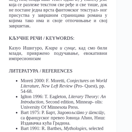
која се разлеже текстом све ређе и све тише, док
не постане једна врста фантомског текстуал- ног
присуства у завршним страницама романа у
којима тако има и своје отпочињање и свој
завршетак.
КЉУЧНЕ РЕЧИ / KEYWORDS:
Казуо Ишигуро,
Клара и сунце
, кад смо били
млади, привржено подучавање, евокативни
импресионизам
ЛИТЕРАТУРА / REFERENCES
Moreti 2000: F. Moretti,
Conjectures on World
Literature
,
New Left Review
(Pro- Quest), pp.
54-68.
Iglton 1996: T. Eagleton,
Literary Theory: An
Introduction
, Second edition, Minneap- olis:
University Of Minnesota Press.
Bart 1975: Р. Барт,
Задовољство у тексту
,
са француског превео Јовица Аћин, Ниш:
Издавачка кућа Градина.
Bart 1991: R. Barthes,
Mythologies
, selected