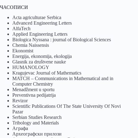
ЧАСОПИСИ
Acta agriculturae Serbica
Advanced Engineering Letters
AlfaTech
Applied Engineering Letters
Biologica Nyssana : journal of Biological Sciences
Chemia Naissensis
Ekonomist
Energija, ekonomija, ekologija
Glasnik za društvene nauke
HUMANOLOGY
Kragujevac Journal of Mathematics
MATCH – Communications in Mathematical and in
Computer Chemistry
Menadžment u sportu
Preventivna pedijatrija
Revizor
Scientific Publications Of The State University Of Novi
Pazar
Serbian Studies Research
Tribology and Materials
Аграфа
Археографски прилози