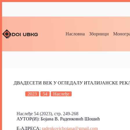
Насловна
Зборници
Моногра
ДВАДЕСЕТИ ВЕК У ОГЛЕДАЛУ ИТАЛИЈАНСКЕ РЕК
2023
54
Наслеђе
Наслеђе 54 (2023), стр. 249-268
АУТОР(И): Бојана В. Раденковић Шошић
Е-АДРЕСА:
radenkovicbojana@gmail.com