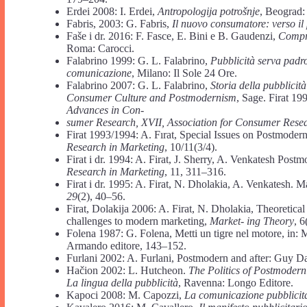
Erdei 2008: I. Erdei,
Antropologija potrošnje
, Beograd
Fabris, 2003: G. Fabris,
Il nuovo consumatore: verso i
Faše i dr. 2016: F. Fasce, E. Bini e B. Gaudenzi,
Compra
Roma: Carocci.
Falabrino 1999: G. L. Falabrino,
Pubblicità serva padro
comunicazione
, Milano: Il Sole 24 Ore.
Falabrino 2007: G. L. Falabrino,
Storia della pubblicità
Consumer Culture and Postmodernism
, Sage. Firat 19
Advances in Con-
sumer Research, XVII, Association for Consumer Rese
Firat 1993/1994: A. Fırat, Special Issues on Postmode
Research in Marketing
, 10/11(3/4).
Firat i dr. 1994: A. Firat, J. Sherry, A. Venkatesh Pos
Research in Marketing
, 11, 311–316.
Firat i dr. 1995: A. Firat, N. Dholakia, A. Venkatesh. 
29
(2), 40–56.
Firat, Dolakija 2006: A. Firat, N. Dholakia, Theoretica
challenges to modern marketing,
Market- ing Theory
, 
Folena 1987: G. Folena, Metti un tigre nel motore, in: 
Armando editore, 143–152.
Furlani 2002: A. Furlani, Postmodern and after: Guy D
Hačion 2002: L. Hutcheon.
The Politics of Postmoder
La lingua della pubblicità
, Ravenna: Longo Editore.
Kapoci 2008: M. Capozzi,
La comunicazione pubblicitari