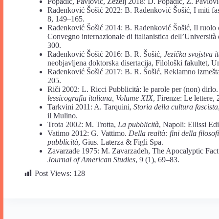
Popadić, Pavlović, Žeželj 2018: D. Popadić, Z. Pavlović
Radenković Šošić 2022: B. Radenković Šošić, I miti fasci
8, 149–165.
Radenković Šošić 2014: B. Radenković Šošić, Il ruolo de
Convegno internazionale di italianistica dell’Universit
300.
Radenković Šošić 2016: B. R. Šošić,
Jezička svojstva 
neobjavljena doktorska disertacija, Filološki fakultet, 
Radenković Šošić 2017: B. R. Šošić, Reklamno izmeštan
205.
Riči 2002: L. Ricci Pubblicità: le parole per (non) dirlo
lessicografia italiana, Volume XIX
, Firenze: Le lettere,
Tarkvini 2011: A. Tarquini,
Storia della cultura fascista
il Mulino.
Trota 2002: M. Trotta,
La pubblicità
, Napoli: Ellissi Edi
Vatimo 2012: G. Vattimo.
Della realtà: fini della filosof
pubblicità
, Gius. Laterza & Figli Spa.
Zavarzade 1975: M. Zavarzadeh, The Apocalyptic Fact a
Journal of American Studies
, 9 (1), 69–83.
Post Views:
128