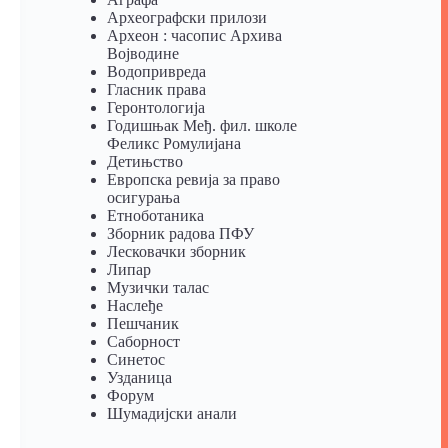
Археографски прилози
Археон : часопис Архива
Војводине
Водопривреда
Гласник права
Геронтологија
Годишњак Међ. фил. школе
Феликс Ромулијана
Детињство
Европска ревија за право
осигурања
Eтноботаника
Зборник радова ПФУ
Лесковачки зборник
Липар
Музички талас
Наслеђе
Пешчаник
Саборност
Синетос
Узданица
Форум
Шумадијски анали