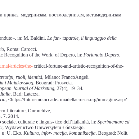
ски приказ, модернизам, постмодернизам, метамодернизам
venduto», in: M. Baldini,
Le fan- taparole, il linguaggio della
rio
, Roma: Carocci.
stic Recognition of the Work of Depero, in:
Fortunato Depero
,
rnal/articles/the-
critical-fortune-and-artistic-recognition-of-the-
ereotipi, ruoli, identità
, Milano
:
FrancoAngeli
.
ja i Majakovskog
, Beograd: Prosveta.
opean Journal of Marketing
, 27(4), 19–34.
Italia
, Bari: Laterza.
aria
, <https://futurismo.accade- miadellacrusca.org/immagine.asp?
n Literature, Ourarchive,
. 7. 2014.
iale, culturale e linguis- tico dell’italianità, in:
Sperimentare ed
ci
, Wydawnictwo Uniwersytetu Łódzkiego.
, u: U. Еkо,
Kultura, infor- macija, komunikacija
, Beograd: Nolit,