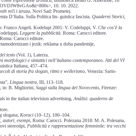
o come espressione artistica,
Biblioteca Beato G. Alberione, 18
OVDJW8vGAo&t=800s>, 10. 10. 2022.
anih reči i izraza
, Novi Sad: Prometej.
ia D’Italia. Sulla Politica lin- guistica fascista.
Quaderni Storici
,
o: Franco Angeli. Kodelupi 2001: V. Codeluppi, V.
Che cos’è la
Codeluppi,
Leggere la pubblicità.
Roma: Carocci editore.
 Roma: Carocci editore.
Metamodernizam i jezik: reklama u doba pandemije,
del testo
(Vol. 1), Laterza.
 morfologici e sintattici nell’italiano contemporaneo. Atti del VI
uistica Italiana, 457–474.
ecoli di storia fra slogan, ritmi e wellerismo
, Venezia: Sarin-
ista”,
Lingua nostra
, III, 113–118.
, in: B. Migliorini,
Saggi sulla lingua del Novecento
, Firenze:
s in the italian television advertising,
Anàlisi: quaderns de
tore.
og slogana,
Koraci
(10–12), 100–104.
, autori, esempi
, Roma: Carocci. Polezana 2018: M. A. Polesana,
ovi stereotipi,
Pubblicità e rappresentazione femminile: tra vecchi