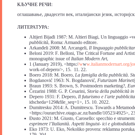
КЉУЧНЕ РЕЧИ:
оглашавање, двадесети век, италијански језик, историј
ЛИТЕРАТУРА:
Altijeri Bijađi 1987: M. Altieri Biagi, Un linguaggio «
pubblicità
, Roma: Armando editore.
Arkanđeli 2008: M. Arcangeli,
Il linguaggio pubblicita
Beloni 2019: F. Belloni, The Critical Fortune and Arti
monographic issue of
Italian Modern Art
,
1 (January 2019), <https:/
/w
w
w.italianmodernart.org/jou
work-of-depero/>, 15. 11. 22.
Boero 2018: M. Boero,
La famiglia della pubblicità
.
St
Bogdanović 1963: N. Bogdanović,
Futurizam Marineti
Braun 1993: S. Brown, S. Postmodern marketing?,
Eur
Čezarini 1988: G. P. Cesarini,
Storia della pubblicità in 
Depero 1931: F. Depero,
Il futurismo e l’arte pubblicit
idscheda=129&file_seq=1>, 15. 10. 2022.
Dumitresku 2014: A. Dumitrescu. Towards a Metamoder
<https://ourarchive.otago.ac.nz/handle/10523/4925>, 23
Đusto 2021: M. Giusto, Carosello: specchio e strumento soc
esprimere l’Italianità. Aspetti linguist- ici e glottodidatti
Eko 1973: U. Еkо, Nekoliko provera: reklamna poruka
179–204.