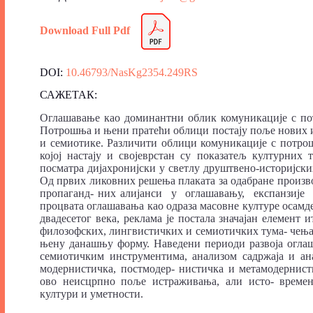
Download Full Pdf
DOI:
10.46793/NasKg2354.249RS
САЖЕТАК:
Оглашавање као доминантни облик комуникације с пот
Потрошња и њени пратећи облици постају поље нових и
и семиотике. Различити облици комуникације с потрош
којој настају и својеврстан су показатељ културних 
посматра дијахронијски у светлу друштвено-историјских
Од првих ликовних решења плаката за одабране произв
пропаганд- них алијанси у оглашавању, експанзије
процвата оглашавања као одраза масовне културе осамд
двадесетог века, реклама је постала значајан елемент 
филозофских, лингвистичких и семиотичких тума- чења ј
њену данашњу форму. Наведени периоди развоја огла
семиотичким инструментима, анализом садржаја и ан
модернистичка, постмодер- нистичка и метамодернист
ово неисцрпно поље истраживања, али исто- времен
култури и уметности.