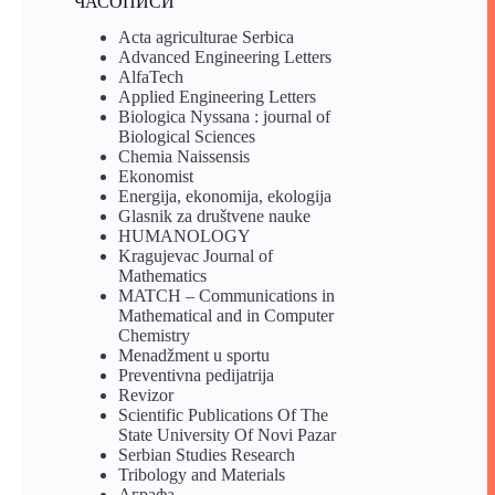
ЧАСОПИСИ
Acta agriculturae Serbica
Advanced Engineering Letters
AlfaTech
Applied Engineering Letters
Biologica Nyssana : journal of
Biological Sciences
Chemia Naissensis
Ekonomist
Energija, ekonomija, ekologija
Glasnik za društvene nauke
HUMANOLOGY
Kragujevac Journal of
Mathematics
MATCH – Communications in
Mathematical and in Computer
Chemistry
Menadžment u sportu
Preventivna pedijatrija
Revizor
Scientific Publications Of The
State University Of Novi Pazar
Serbian Studies Research
Tribology and Materials
Аграфа