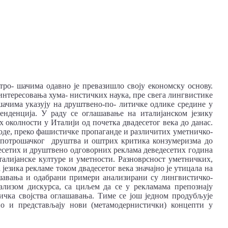
ро- шачима одавно је превазишло своју економску основу.
нтересовања хума- нистичких наука, пре свега лингвистике
ачима указују на друштвено-по- литичке одлике средине у
тенденција. У раду се оглашавање на италијанском језику
 околности у Италији од почетка двадесетог века до данас.
оде, преко фашистичке пропаганде и различитих уметничко-
 потрошачког друштва и оштрих критика конзумеризма до
есетих и друштвено одговорних реклама деведесетих година
италијанске културе и уметности. Разноврсност уметничких,
езика рекламе током двадесетог века значајно је утицала на
шавања и одабрани примери анализирани су лингвистичко-
ализом дискурса, са циљем да се у рекламама препознају
ичка својства оглашавања. Тиме се још једном продубљује
о и представљају нови (метамодернистички) концепти у