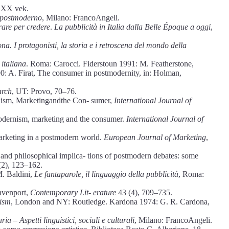
: XX vek.
l postmoderno
, Milano: FrancoAngeli.
re per credere
.
La pubblicità in Italia dalla Belle Époque a oggi
,
na. I protagonisti, la storia e i retroscena del mondo della
 italiana
. Roma: Carocci. Fiderstoun 1991: M. Featherstone,
90: A. Firat, The consumer in postmodernity, in: Holman,
arch
, UT: Provo, 70–76.
rnism, Marketingandthe Con- sumer,
International Journal of
tmodernism, marketing and the consumer.
International Journal of
Marketing in a postmodern world.
European Journal of Marketing
,
l and philosophical implica- tions of postmodern debates: some
6(2), 123–162.
M. Baldini,
Le fantaparole, il linguaggio della pubblicità
, Roma:
avenport,
Contemporary Lit- erature
43 (4), 709–735.
nism
, London and NY: Routledge. Kardona 1974: G. R. Cardona,
a – Aspetti linguistici, sociali e culturali
, Milano: FrancoAngeli.