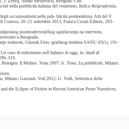
, I. Žeželj,
Alatke istraživača
, Beograd: Clio.
sti nella pubblicità italiana del ventennio,
Italica Belgradensia
,
gli occasionalismi nella pub- blicità postmoderna, Atti del V
à di Craiova, 20–21 settembre 2013, Franco Cesati Editore, 293–
italijanskog postmodernističkog oglašavanja na internetu
,
Univerzitet u Beogradu.
je realnosti, Glasnik Etno- grafskog instituta SANU 65(1), 191–
. Un caso di eufemismo nell’italiano di oggi, in:
Studi di
 299–319.
, Bologna: Il Mulino. Testa 2007: A. Testa,
La pubblicità
, Milano:
zioni.
ia
, Milano: Garzanti. Voli 2012: U. Volli,
Semiotica della
nd the Eclipse of Fiction in Recent American Prose Narratives,