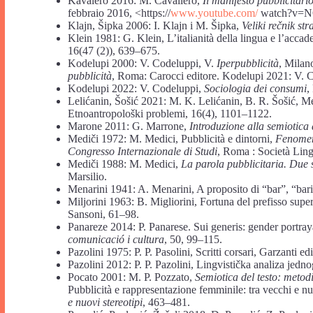
Kavalero 2016: M. Cavallero,
Il manifesto pubblicitari
febbraio 2016, <https://
www.youtube.com/
watch?v=N
Klajn, Šipka 2006: I. Klajn i M. Šipka,
Veliki rečnik str
Klein 1981: G. Klein, L’italianità della lingua e l’accadem
16(47 (2)), 639–675.
Kodelupi 2000: V. Codeluppi, V.
Iperpubblicità
, Milan
pubblicità
, Roma: Carocci editore. Kodelupi 2021: V. 
Kodelupi 2022: V. Codeluppi,
Sociologia dei consumi
,
Lelićanin, Šošić 2021: M. K. Lelićanin, B. R. Šošić, 
Etnoantropološki problemi, 16(4), 1101–1122.
Marone 2011: G. Marrone,
Introduzione alla semiotica 
Mediči 1972: M. Medici, Pubblicità e dintorni,
Fenomeni
Congresso Internazionale di Studi
, Roma : Società Ling
Mediči 1988: M. Medici,
La parola pubblicitaria. Due s
Marsilio.
Menarini 1941: A. Menarini, A proposito di “bar”, “bar
Miljorini 1963: B. Migliorini, Fortuna del prefisso super
Sansoni, 61–98.
Panareze 2014: P. Panarese. Sui generis: gender portrayal
comunicació i cultura
, 50, 99–115.
Pazolini 1975: P. P. Pasolini, Scritti corsari, Garzanti edi
Pazolini 2012: P. P. Pazolini, Lingvistička analiza jedn
Pocato 2001: M. P. Pozzato,
Semiotica del testo: metodi
Pubblicità e rappresentazione femminile: tra vecchi e nu
e nuovi
stereotipi
, 463–481.