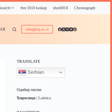
 Search++
free DOI lookup
shortDOI
Chronograph
DAR
ubkg@kg.ac.rs
TRANSLATE
Serbian
Одабир писма
Ћирилица
|
Latinica