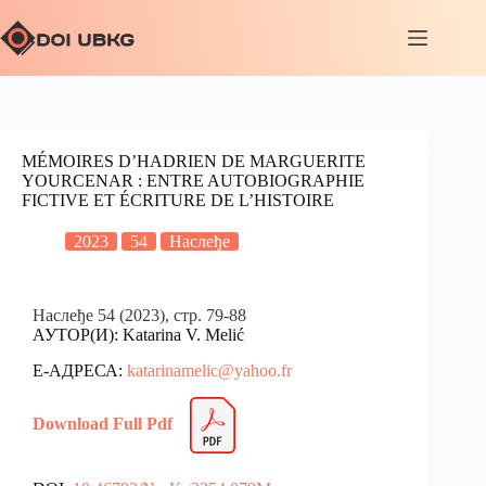
MÉMOIRES D’HADRIEN DE MARGUERITE
YOURCENAR : ENTRE AUTOBIOGRAPHIE
FICTIVE ET ÉCRITURE DE L’HISTOIRE
2023
54
Наслеђе
Наслеђе 54 (2023), стр. 79-88
АУТОР(И): Katarina V. Melić
Е-АДРЕСА:
katarinamelic@yahoo.fr
Download Full Pdf