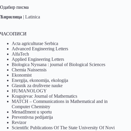
Одабир писма
Ћирилица
|
Latinica
ЧАСОПИСИ
Acta agriculturae Serbica
Advanced Engineering Letters
AlfaTech
Applied Engineering Letters
Biologica Nyssana : journal of Biological Sciences
Chemia Naissensis
Ekonomist
Energija, ekonomija, ekologija
Glasnik za društvene nauke
HUMANOLOGY
Kragujevac Journal of Mathematics
MATCH – Communications in Mathematical and in
Computer Chemistry
Menadžment u sportu
Preventivna pedijatrija
Revizor
Scientific Publications Of The State University Of Novi