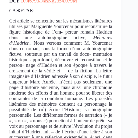
DOI:
10.46793/NasKg2354.079M
САЖЕТАК:
Cet article se concentre sur les mécanismes littéraires
utilisés par Marguerite Yourcenar pour reconstruire la
figure historique de l’em- pereur romain Hadrien
dans une autobiographie fictive,
Mémoires
d’Hadrien.
Nous verrons comment M. Yourcenar
dans ce roman, sous la forme d’une autobiographie
fictive, soutenue par un travail de docu- mentation
historique approfondi, découvre et reconstitue et le
person- nage d’Hadrien et son époque à travers le
croisement de la vérité et de la fiction. La lettre
imaginaire d’Hadrien adressée à son disciple, le futur
empereur Marc Aurèle, n’écrit pas seulement une
page d’histoire ancienne, mais aussi une chronique
moderne des efforts d’un homme pour se libérer des
contraintes de la condition humaine. Les procédés
littéraires des mémoires donnent au personnage la
possibilité de (ré) écrire l’Histoire, sa biographie
personnelle. Les différentes formes de narration (« je
», « on », « nous ») permettent à l’auteur de prêter sa
voix au personnage et de suivre l’évolution du projet
initial d’Hadrien init – dе l’écrire d’une lettre à son
successeur à une réflexion existentielle. Ainsi, dans