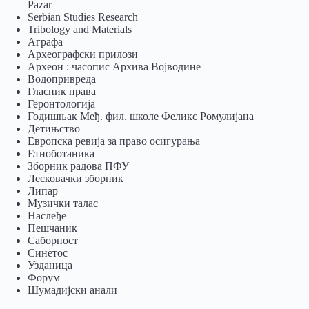
Pazar
Serbian Studies Research
Tribology and Materials
Аграфа
Археографски прилози
Археон : часопис Архива Војводине
Водопривреда
Гласник права
Геронтологија
Годишњак Међ. фил. школе Феликс Ромулијана
Детињство
Европска ревија за право осигурања
Eтноботаника
Зборник радова ПФУ
Лесковачки зборник
Липар
Музички талас
Наслеђе
Пешчаник
Саборност
Синетос
Узданица
Форум
Шумадијски анали