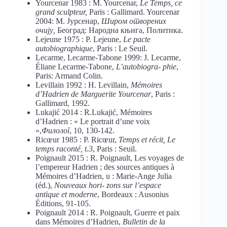
Yourcenar 1983 : M. Yourcenar,
Le Temps, ce
grand sculpteur,
Paris : Gallimard. Yourcenar
2004: М. Јурсенар,
Широм отворених
очију,
Београд: Народна књига, Политика.
Lejeune 1975 : P. Lejeune,
Le pacte
autobiographique
, Paris : Le Seuil.
Lecarme, Lecarme-Tabone 1999: J. Lecarme,
Éliane Lecarme-Tabone,
L’autobiogra- phie
,
Paris: Armand Colin.
Levillain 1992 : H. Levillain,
Mémoires
d’Hadrien de Marguerite Yourcenar
, Paris :
Gallimard, 1992.
Lukajić 2014 : R.Lukajić, Mémoires
d’Hadrien : « Le portrait d’une voix
»,
Филолог
, 10, 130-142.
Ricœur 1985 : P. Ricœur,
Temps et récit, Le
temps raconté, t.3
, Paris : Seuil.
Poignault 2015 : R. Poignault, Les voyages de
l’empereur Hadrien ; des sources antiques à
Mémoires d’Hadrien, u : Marie-Ange Julia
(éd.),
Nouveaux hori- zons sur l’espace
antique et moderne
, Bordeaux : Ausonius
Éditions, 91-105.
Poignault 2014 : R. Poignault, Guerre et paix
dans Mémoires d’Hadrien,
Bulletin de la