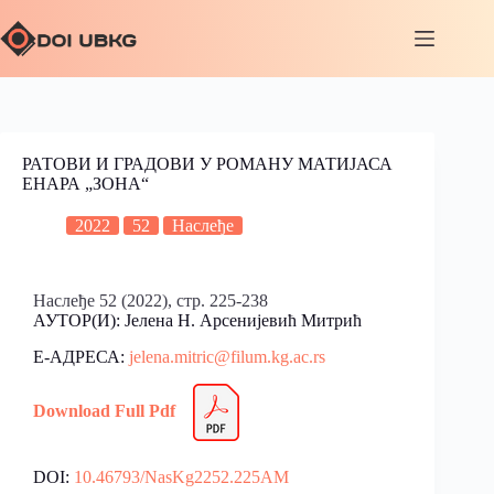
РАТОВИ И ГРАДОВИ У РОМАНУ МАТИЈАСА
ЕНАРА „ЗОНА“
2022
52
Наслеђе
Наслеђе 52 (2022), стр. 225-238
АУТОР(И): Јелена Н. Арсенијевић Митрић
Е-АДРЕСА:
jelena.mitric@filum.kg.ac.rs
Download Full Pdf
DOI:
10.46793/NasKg2252.225AM