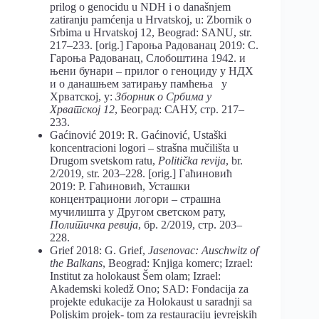
prilog o genocidu u NDH i o današnjem
zatiranju pamćenja u Hrvatskoj, u: Zbornik o
Srbima u Hrvatskoj 12, Beograd: SANU, str.
217–233. [orig.] Гароња Радованац 2019: С.
Гароња Радованац, Слобоштина 1942. и
њени бунари – прилог о геноциду у НДХ
и о данашњем затирању памћења у
Хрватској, у:
Зборник о Србима у
Хрватској 12
, Београд: САНУ, стр. 217–
233.
Gaćinović 2019: R. Gaćinović, Ustaški
koncentracioni logori – strašna mučilišta u
Drugom svetskom ratu,
Politička revija
, br.
2/2019, str. 203–228. [orig.] Гаћиновић
2019: Р. Гаћиновић, Усташки
концентрациони логори – страшна
мучилишта у Другом светском рату,
Политичка ревија
, бр. 2/2019, стр. 203–
228.
Grief 2018: G. Grief,
Jasenovac: Auschwitz of
the Balkans
, Beograd: Knjiga komerc; Izrael:
Institut za holokaust Šem olam; Izrael:
Akademski koledž Ono; SAD: Fondacija za
projekte edukacije za Holokaust u saradnji sa
Poljskim projek- tom za restauraciju jevrejskih