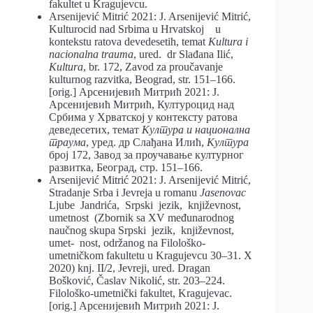
fakultet u Kragujevcu.
Arsenijević Mitrić 2021: J. Arsenijević Mitrić,
Kulturocid nad Srbima u Hrvatskoj u
kontekstu ratova devedesetih, temat
Kultura i
nacionalna trauma
, ured. dr Slađana Ilić,
Kultura
, br. 172, Zavod za proučavanje
kulturnog razvitka, Beograd, str. 151–166.
[orig.] Арсенијевић Митрић 2021: Ј.
Арсенијевић Митрић, Културоцид над
Србима у Хрватској у контексту ратова
деведесетих, темат
Култура и национална
траума
, уред. др Слађана Илић,
Култура
број 172, Завод за проучавање културног
развитка, Београд, стр. 151–166.
Arsenijević Mitrić 2021: J. Arsenijević Mitrić,
Stradanje Srba i Jevreja u romanu
Jasenovac
Ljube Jandrića, Srpski jezik, književnost,
umetnost (Zbornik sa XV međunarodnog
naučnog skupa Srpski jezik, književnost,
umet- nost, održanog na Filološko-
umetničkom fakultetu u Kragujevcu 30–31. X
2020) knj. II/2, Jevreji, ured. Dragan
Bošković, Časlav Nikolić, str. 203–224.
Filološko-umetnički fakultet, Kragujevac.
[orig.] Арсенијевић Митрић 2021: Ј.