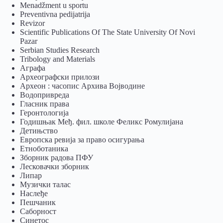
Menadžment u sportu
Preventivna pedijatrija
Revizor
Scientific Publications Of The State University Of Novi
Pazar
Serbian Studies Research
Tribology and Materials
Аграфа
Археографски прилози
Археон : часопис Архива Војводине
Водопривреда
Гласник права
Геронтологија
Годишњак Међ. фил. школе Феликс Ромулијана
Детињство
Европска ревија за право осигурања
Eтноботаника
Зборник радова ПФУ
Лесковачки зборник
Липар
Музички талас
Наслеђе
Пешчаник
Саборност
Синетос