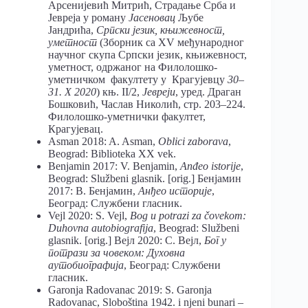
Арсенијевић Митрић, Страдање Срба и
Јевреја у роману
Јасеновац
Љубе
Јандрића,
Српски језик, књижевност,
уметност
(Зборник са XV међународног
научног скупа Српски језик, књижевност,
уметност, одржаног на Филолошко-
уметничком факултету у Крагујевцу
30–
31.
X 2020
) књ. II/2,
Јевреји
, уред. Драган
Бошковић, Часлав Николић, стр. 203–224.
Филолошко-уметнички факултет,
Крагујевац.
Asman 2018: A. Asman,
Oblici zaborava
,
Beograd: Biblioteka XX vek.
Benjamin 2017: V. Benjamin,
Anđeo istorije
,
Beograd: Službeni glasnik. [orig.] Бенјамин
2017: В. Бенјамин,
Анђео историје
,
Београд: Службени гласник.
Vejl 2020: S. Vejl,
Bog u potrazi za čovekom:
Duhovna autobiografija
, Beograd: Službeni
glasnik. [orig.] Вејл 2020: С. Вејл,
Бог у
потрази за човеком: Духовна
аутобиографија
, Београд: Службени
гласник.
Garonja Radovanac 2019: S. Garonja
Radovanac, Sloboština 1942. i njeni bunari –