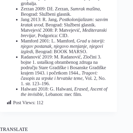
grobalja.
Zerzan 2009: Dž. Zerzan,
Sumrak mašina
,
Beograd: Službeni glasnik.
Jang 2013: R. Jang,
Postkolonijalizam: sasvim
kratak uvod
, Beograd: Službeni glasnik.
Matvejević 2008: P. Matvejević,
Mediteranski
brevijar
, Podgorica: CID.
Mamford 2001: L. Mamford,
Grad u istoriji:
njegov postanak, njegovo menjanje,
njegovi
izgledi
, Beograd: BOOK MARSO.
Radanović 2019: M. Radanović, Zločini 3.
bojne 1. ustaškog obrambenog zdruga na
području Stare Gradiške i Bosanske Gradiške
krajem 1943. i početkom 1944.,
Tragovi:
časopis za srpske i hrvatske teme
, Vol. 2, No.
1. str. 123–196.
Halwani 2018: G. Halwani,
Erased, Ascent of
the invisible
, Lebanon: mec film.
Post Views:
112
TRANSLATE