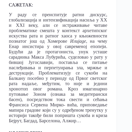
САЖЕТАК:
У раду се преиспитује ратни дискурс,
глобализација и интензификација насиља у XX
и XXI веку, али се истраживање читаве
проблематике смешта у контекст архетипског
искуства рата и ратног хаоса у књижевности
познатог још од Хомерове
Илијаде
, на чему
Енар инсистира у овој савременој епопеји.
Будући да је протагониста, унук усташе
сарадника Макса Лубурића, суделовао у рату у
бившој Југославији, поставља се питање
наслеђивања и перпетуирања зла, мржње и
деструкције. Проблематизују се сукоби на
Балкану посебно у периоду од Првог светског
рата надаље, међутим, то није и једини
хронотоп овог романа. Кроз имагинарно
путовање Зоном (ознака за медитерански
басен), посредством тока свести и сећања
Франсиса Сервена Мирко- вића, приповедање
мапира градове који су у одређеном тренутку у
историји такође били попришта сукоба и криза
Бејрут, Багдад, Барселона, Алжир…