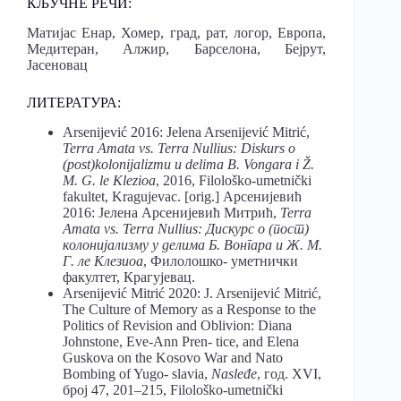
КЉУЧНЕ РЕЧИ:
Матијас Енар, Хомер, град, рат, логор, Европа,
Медитеран, Алжир, Барселона, Бејрут,
Јасеновац
ЛИТЕРАТУРА:
Arsenijević 2016: Jelena Arsenijević Mitrić,
Terra Amata vs. Terra Nullius: Diskurs o
(post)kolonijalizmu u delima B. Vongara i Ž.
M. G. le Klezioa
, 2016, Filološko-umetnički
fakultet, Kragujevac. [orig.] Арсенијевић
2016: Јелена Арсенијевић Митрић,
Terra
Amata vs. Terra Nullius: Дискурс о (пост)
колонијализму у делима Б. Вонгара и Ж. М.
Г. ле Клезиоа
, Филолошко- уметнички
факултет, Крагујевац.
Arsenijević Mitrić 2020: J. Arsenijević Mitrić,
The Culture of Memory as a Response to the
Politics of Revision and Oblivion: Diana
Johnstone, Eve-Ann Pren- tice, and Elena
Guskova on the Kosovo War and Nato
Bombing of Yugo- slavia,
Nasleđe
, год. XVI,
број 47, 201–215, Filološko-umetnički