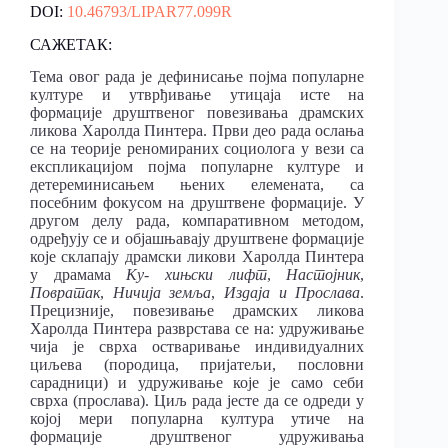
DOI:
10.46793/LIPAR77.099R
САЖЕТАК:
Тема овог рада је дефинисање појма популарне
културе и утврђивање утицаја исте на
формације друштвеног повезивања драмских
ликова Харолда Пинтера. Први део рада ослања
се на теорије реномираних социолога у вези са
експликацијом појма популарне културе и
детереминисањем њених елемената, са
посебним фокусом на друштвене формације. У
другом делу рада, компаративном методом,
одређују се и објашњавају друштвене формације
које склапају драмски ликови Харолда Пинтера
у драмама
Ку- хињски лифт
,
Настојник
,
Повратак
,
Ничија земља
,
Издаја и Прослава
.
Прецизније, повезивање драмских ликова
Харолда Пинтера разврстава се на: удруживање
чија је сврха остваривање индивидуалних
циљева (породица, пријатељи, пословни
сарадници) и удруживање које је само себи
сврха (прослава). Циљ рада јесте да се одреди у
којој мери популарна култура утиче на
формације друштвеног удруживања