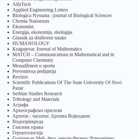
AlfaTech
Applied Engineering Letters
Biologica Nyssana : journal of Biological Sciences
Chemia Naissensis
Ekonomist
Energija, ekonomija, ekologija
Glasnik za društvene nauke
HUMANOLOGY
Kragujevac Journal of Mathematics
MATCH – Communications in Mathematical and in
Computer Chemistry
Menadžment u sportu
Preventivna pedijatrija
Revizor
Scientific Publications Of The State University Of Novi
Pazar
Serbian Studies Research
Tribology and Materials
Аграфа
Археографски прилози
Археон : часопис Архива Војводине
Водопривреда
Гласник права
Геронтологија
Годишњак Међ. фил. школе Феликс Ромулијана