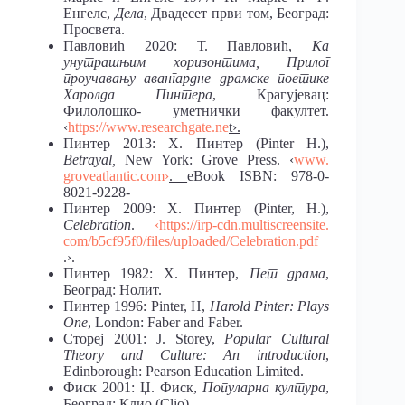
Енгелс,
Дела
, Двадесет први том, Београд:
Просвета.
Павловић 2020: Т. Павловић,
Ка
унутрашњим хоризонтима, Прилог
проучавању авангардне драмске поетике
Харолда Пинтера
, Крагујевац:
Филолошко- уметнички факултет.
‹
https://www.researchgate.ne
t›.
Пинтер 2013: Х. Пинтер (Pinter H.),
Betrayal,
New York: Grove Press. ‹
www.
groveatlantic.com›
.
eBook ISBN: 978-0-
8021-9228-
Пинтер 2009: Х. Пинтер (Pinter, H.),
Celebration
.
‹https://irp-cdn.multiscreensite.
com/b5cf95f0/files/uploaded/Celebration.pdf
.›.
Пинтер 1982: Х. Пинтер,
Пет драма
,
Београд: Нолит.
Пинтер 1996: Pinter, H,
Harold Pinter: Plays
One
, London: Faber and Faber.
Стореј 2001: J. Storey,
Popular Cultural
Theory and Culture: An introduction
,
Edinborough: Pearson Education Limited.
Фиск 2001: Џ. Фиск,
Популарна култура
,
Београд: Клио (Clio).