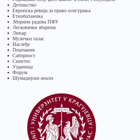
Детињство
Европска ревија за право осигурања
Eтноботаника
Зборник радова ПФУ
Лесковачки зборник
Липар
Музички талас
Наслеђе
Пешчаник
Саборност
Синетос
Узданица
Форум
Шумадијски анали