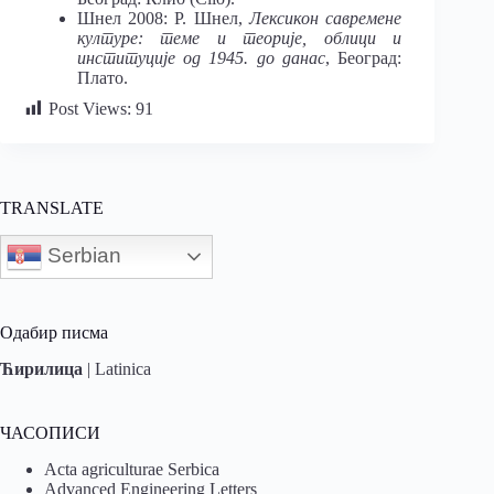
Шнел 2008: Р. Шнел,
Лексикон савремене
културе: теме и теорије, облици и
институције од 1945. до данас
, Београд:
Плато.
Post Views:
91
TRANSLATE
Serbian
Одабир писма
Ћирилица
|
Latinica
ЧАСОПИСИ
Acta agriculturae Serbica
Advanced Engineering Letters