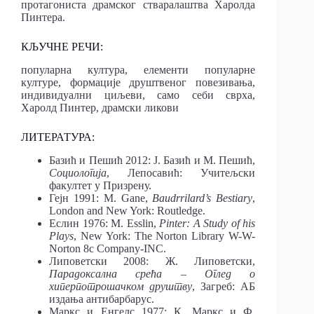
протагониста драмског стваралаштва Харолда
Пинтера.
КЉУЧНЕ РЕЧИ:
популарна култура, елементи популарне
културе, формације друштвеног повезивања,
индивидуални циљеви, само себи сврха,
Харолд Пинтер, драмски ликови
ЛИТЕРАТУРА:
Базић и Пешић 2012: Ј. Базић и М. Пешић,
Социологија
, Лепосавић: Учитељски
факултет у Призрену.
Гејн 1991: М. Gane,
Baudrrilard’s Bestiary
,
London and New York: Routledge.
Еслин 1976: M. Esslin,
Pinter: A Study of his
Plays
, New York: The Norton Library W-W-
Norton 8c Company-INC.
Липоветски 2008: Ж. Липоветски,
Парадоксална срећа – Оглед о
хиперпотрошачком друштву
, Загреб: АБ
издања антибарбарус.
Маркс и Енгелс 1977: К. Маркс и Ф.