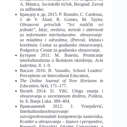
A. Mimica,
Sociološki rečnik
, Beograd: Zavod
za udžbenike.
Брандер и др. 2015: P. Brander, C. Cardenas,
J. de V. Abad, R. Gomes, M. Taylor,
Obrazovni priručnik ”Svi različiti svi
jednaki”, Ideje, sredstva, metode i aktivnosti
za neformalno interkulturalno obrazovanje
sa mladima i odraslima,
(Prevod, lektura i
korektura: Centar za građansko obrazovanje).
Podgorica: Centar za građansko obrazovanje.
Бутерин 2011: M. Buterin, Promicanje
interkulturalizma u školskom okruženju,
Acta
Iadertina
, 8. 1–9.
Васало 2016: B. Vassallo, School Leaders’
Perceptions on Intercultural Education,
The Online Journal of New Horizons in
Education
, 6(4). 171–177.
Вилић 2014: D. Vilić, Uloga znanja i
obrazovanja u savremenom društvu,
Politeia
,
br. 8, Banja Luka. 389–404.
Врањашевић 2012: J. Vranjašević,
Interkulturalnoobrazovanje:
razvojprofesionalnih kompetencija nastavnika,
Kvalitet u obrazovanju – Izazovi i perspeкtive
,
Beograd: Filozofski fakultet Univerziteta u