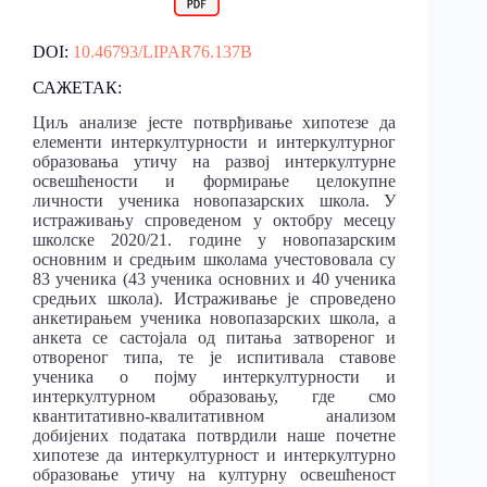
DOI:
10.46793/LIPAR76.137B
САЖЕТАК:
Циљ анализе јесте потврђивање хипотезе да
елементи интеркултурности и интеркултурног
образовања утичу на развој интеркултурне
освешћености и формирање целокупне
личности ученика новопазарских школа. У
истраживању спроведеном у октобру месецу
школске 2020/21. године у новопазарским
основним и средњим школама учестововала су
83 ученика (43 ученика основних и 40 ученика
средњих школа). Истраживање је спроведено
анкетирањем ученика новопазарских школа, а
анкета се састојала од питања затвореног и
отвореног типа, те је испитивала ставове
ученика о појму интеркултурности и
интеркултурном образовању, где смо
квантитативно-квалитативном анализом
добијених података потврдили наше почетне
хипотезе да интеркултурност и интеркултурно
образовање утичу на културну освешћеност