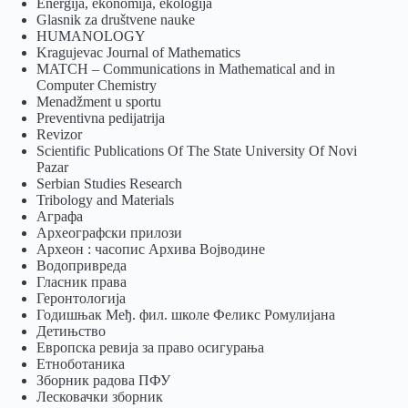
Energija, ekonomija, ekologija
Glasnik za društvene nauke
HUMANOLOGY
Kragujevac Journal of Mathematics
MATCH – Communications in Mathematical and in
Computer Chemistry
Menadžment u sportu
Preventivna pedijatrija
Revizor
Scientific Publications Of The State University Of Novi
Pazar
Serbian Studies Research
Tribology and Materials
Аграфа
Археографски прилози
Археон : часопис Архива Војводине
Водопривреда
Гласник права
Геронтологија
Годишњак Међ. фил. школе Феликс Ромулијана
Детињство
Европска ревија за право осигурања
Eтноботаника
Зборник радова ПФУ
Лесковачки зборник