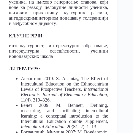
ученика, на њихово генерисање ставова, који
воде ка развоју целокупне личности ученика,
њиховом прихватању културних разлика,
антидискриминаторном понашању, толеранцији
и међусобном дијалогу.
КЉУЧНЕ РЕЧИ:
интеркултурност, интеркултурно образовање,
интеркултурна освешћености, ученици
новопазарских школа
ЛИТЕРАТУРА:
Асланташ 2019: S. Aslantaş, The Effect of
Intercultural Education on the Ethnocentrism
Levels of Prospective Teachers,
International
Electronic Journal of Elementary Education
,
11(4). 319–326.
Бенет 2009: M. Bennett, Defining,
measuring, and facilitating intercultural
learning: a conceptual introduction to the
Intercultural Education double supplement,
Intercultural Education,
20(S1–2). 1–13.
Богдановић, Мимица 2007: M. Bogdanović,