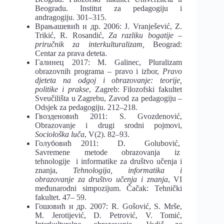
Beogradu. Institut za pedagogiju i
andragogiju. 301–315.
Врањашевић и др. 2006: J. Vranješević, Z.
Trikić, R. Rosandić,
Za razliku bogatije –
priručnik za interkulturalizam,
Beograd:
Centar za prava deteta.
Галинец 2017: M. Galinec, Pluralizam
obrazovnih programa – pravo i izbor,
Pravo
djeteta na odgoj i obrazovanje: teorije,
politike i prakse
, Zagreb: Filozofski fakultet
Sveučilišta u Zagrebu, Zavod za pedagogiju –
Odsjek za pedagogiju. 212–218.
Гвозденовић 2011: S. Gvozdenović,
Obrazovanje i drugi srodni pojmovi,
Sociološka luča
, V(2). 82–93.
Голубовић 2011: D. Golubović,
Savremene metode obrazovanja iz
tehnologije i informatike za društvo učenja i
znanja,
Tehnologija, informatika i
obrazovanje za društvo učenja i znanja
, VI
međunarodni simpozijum. Čačak: Tehnički
fakultet. 47– 59.
Гошовић и др. 2007: R. Gošović, S. Mrše,
M. Jerotijević, D. Petrović, V. Tomić,