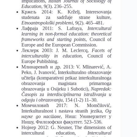
Implications,
Italian Journal of Sociology of
Education
, 9(3). 236–255.
Кржељ 2014: K. Krželj, Interesovanja
studenata za sadržaje strane kulture,
Etnoantropološki problemi
, 9(2). 465–481.
Лафраја 2011: S. Lafraya,
Intercultural
learning in non-formal education: theoretical
frameworks and starting points
, Council of
Europe and the European Commission.
Леклерк 2003: J. M. Leclercq,
Facets of
interculturality in education
, Council of
Europe Publishing.
Млинаревић и др. 2013: V. Mlinarević, A.
Peko, J. Ivanović, Interkulturalno obrazovanje
učitelja (komparativni prikaz interkulturalnoga
obrazovanja magistara primarnoga
obrazovanja u Osijeku i Subotici),
Napredak:
Časopis za interdisciplinarna istraživanja u
odgoju i obrazovanju
, 154 (1-2) 11–30.
Момчиловић 2017: N. Momčilović,
Interkulturalnost i nastava stranih jezika,
Од
науке до наставе
, Ниш: Универзитет у
Нишу, Филозофски факултет. 523–536.
Нојнер 2012: G. Neuner, The dimensions of
intercultural education,
Intercultural