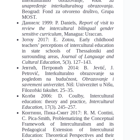
Interkulturalno obrazovanje,
Vodič za
unapređenje interkulturalnog obrazovanja
.
Beograd: Fond za otvoreno društvo, Grupa
MOST.
Даниелс 1999: P. Daniels,
Report of visit to
review the intercultural bilingual gender
sensitive curriculum,
Managua: Uraccan.
Зотоу 2017: E. Zotou, Early childhood
teachers’ perceptions of intercultural education
in state schools of Thessaloniki and
surrounding areas,
Journal of Language and
Cultural Education
, 5(3). 127–143.
Јевтић, Петровић 2014: B. Jevtić, J.
Petrović, Interkulturalno obrazovanje sa
pogledom na budućnost,
Obrazovanje i
savremeni univerzitet.
Niš: Univerzitet u Nišu,
Filozofski fakultet. 25–35.
Колби 2006: D. Coulby, Intercultural
education: theory and practice,
Intercultural
Education
, 17(3). 245–257.
Контини, Пика-Смит 2017: R. M. Contini,
C. Pica-Smith, Problematizing the Conceptual
Framework of Interculturalism and its
Pedagogical Extension of Intercultural
Education: Theoretical Perspectives and their