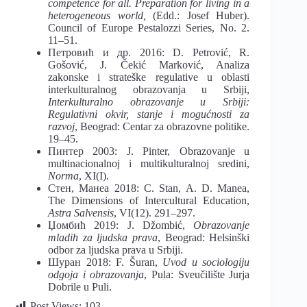
competence for all. Preparation for living in a
heterogeneous world,
(Edd.: Josef Huber).
Council of Europe Pestalozzi Series, No. 2.
11–51.
Петровић и др. 2016: D. Petrović, R.
Gošović, J. Čekić Marković, Analiza
zakonske i strateške regulative u oblasti
interkulturalnog obrazovanja u Srbiji,
Interkulturalno obrazovanje u Srbiji:
Regulativni okvir, stanje i mogućnosti za
razvoj
, Beograd: Centar za obrazovne politike.
19–45.
Пинтер 2003: J. Pinter, Obrazovanje u
multinacionalnoj i multikulturalnoj sredini,
Norma
, XI(I).
Стен, Манеа 2018: C. Stan, A. D. Manea,
The Dimensions of Intercultural Education,
Astra Salvensis
, VI(12). 291–297.
Џомбић 2019: J. Džombić,
Obrazovanje
mladih za ljudska prava
, Beograd: Helsinški
odbor za ljudska prava u Srbiji.
Шуран 2018: F. Šuran,
Uvod u sociologiju
odgoja i obrazovanja
, Pula: Sveučilište Jurja
Dobrile u Puli.
Post Views:
103