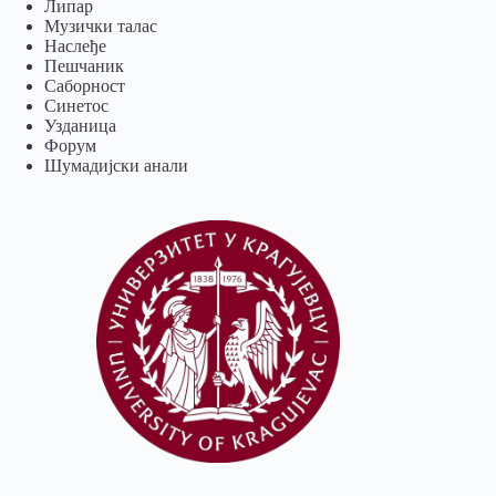
Липар
Музички талас
Наслеђе
Пешчаник
Саборност
Синетос
Узданица
Форум
Шумадијски анали