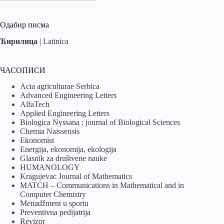
Одабир писма
Ћирилица
|
Latinica
ЧАСОПИСИ
Acta agriculturae Serbica
Advanced Engineering Letters
AlfaTech
Applied Engineering Letters
Biologica Nyssana : journal of Biological Sciences
Chemia Naissensis
Ekonomist
Energija, ekonomija, ekologija
Glasnik za društvene nauke
HUMANOLOGY
Kragujevac Journal of Mathematics
MATCH – Communications in Mathematical and in
Computer Chemistry
Menadžment u sportu
Preventivna pedijatrija
Revizor