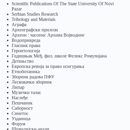
Scientific Publications Of The State University Of Novi
Pazar
Serbian Studies Research
Tribology and Materials
Аграфа
Археографски прилози
Археон : часопис Архива Војводине
Водопривреда
Гласник права
Геронтологија
Годишњак Међ. фил. школе Феликс Ромулијана
Детињство
Европска ревија за право осигурања
Eтноботаника
Зборник радова ПФУ
Лесковачки зборник
Липар
Музички талас
Наслеђе
Пешчаник
Саборност
Синетос
Узданица
Форум
Шумадијски анали