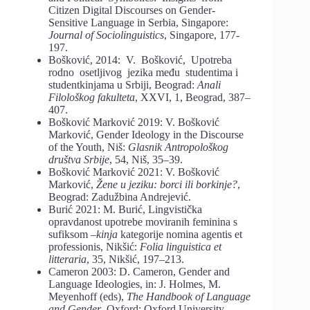
Citizen Digital Discourses on Gender-
Sensitive Language in Serbia, Singapore:
Journal of Sociolinguistics
, Singapore, 177-
197.
Bošković, 2014: V. Bošković, Upotreba
rodno osetljivog jezika među studentima i
studentkinjama u Srbiji, Beograd:
Anali
Filološkog fakulteta
, XXVI, 1, Beograd, 387–
407.
Bošković Marković 2019: V. Bošković
Marković, Gender Ideology in the Discourse
of the Youth, Niš:
Glasnik Antropološkog
društva Srbije
, 54, Niš, 35–39.
Bošković Marković 2021: V. Bošković
Marković,
Žene u jeziku: borci ili borkinje?
,
Beograd: Zadužbina Andrejević.
Burić 2021: M. Burić, Lingvistička
opravdanost upotrebe moviranih feminina s
sufiksom –
kinja
kategorije nomina agentis et
professionis, Nikšić:
Folia linguistica et
litteraria
, 35, Nikšić, 197–213.
Cameron 2003: D. Cameron, Gender and
Language Ideologies, in: J. Holmes, M.
Meyenhoff (eds),
The Handbook of Language
and Gender
, Oxford: Oxford University