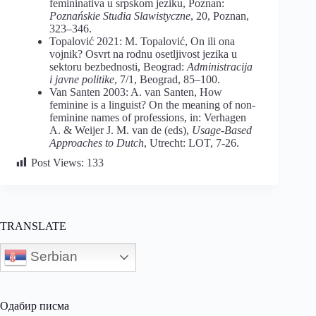
femininativa u srpskom jeziku, Poznan:
Poznańskie Studia Slawistyczne
, 20, Poznan,
323–346.
Topalović 2021: M. Topalović, On ili ona
vojnik? Osvrt na rodnu osetljivost jezika u
sektoru bezbednosti, Beograd:
Administracija
i javne politike
, 7/1, Beograd, 85–100.
Van Santen 2003: A. van Santen, How
feminine is a linguist? On the meaning of non-
feminine names of professions, in: Verhagen
A. & Weijer J. M. van de (eds),
Usage-Based
Approaches to Dutch
, Utrecht: LOT, 7-26.
Post Views:
133
TRANSLATE
Serbian
Одабир писма