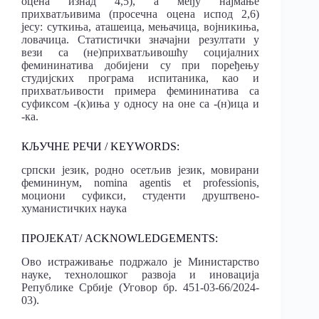
оцена изнад 4,5), а међу најмање
прихватљивима (просечна оцена испод 2,6)
јесу: суткиња, аташеица, мењачица, војникиња,
ловачица. Статистички значајни резултати у
вези са (не)прихватљивошћу социјалних
фемининатива добијени су при поређењу
студијских програма испитаника, као и
прихватљивости примера фемининатива са
суфиксом -(к)иња у односу на оне са -(н)ица и
-ка.
КЉУЧНЕ РЕЧИ / KEYWORDS:
српски језик, родно осетљив језик, мовирани
фемининум, nomina agentis et professionis,
моциони суфикси, студенти друштвено-
хуманистичких наука
ПРОЈЕКАТ/ ACKNOWLEDGEMENTS:
Ово истраживање подржало je Министарство
науке, технолошког развоја и иновација
Републике Србије (Уговор бр. 451-03-66/2024-
03).