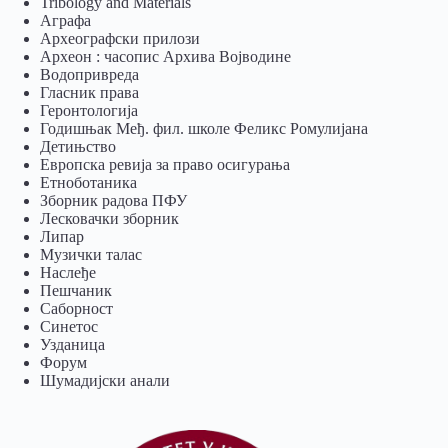
Tribology and Materials
Аграфа
Археографски прилози
Археон : часопис Архива Војводине
Водопривреда
Гласник права
Геронтологија
Годишњак Међ. фил. школе Феликс Ромулијана
Детињство
Европска ревија за право осигурања
Eтноботаника
Зборник радова ПФУ
Лесковачки зборник
Липар
Музички талас
Наслеђе
Пешчаник
Саборност
Синетос
Узданица
Форум
Шумадијски анали