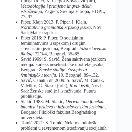
Lucija Udier, K. Cergol Kovačević (ur.),
Metodologija i primjena lingvis- tičkih
istraživanja
, Zagreb: Srednja Europa, HDPL,
77–92.
Piper, Klajn 2013: P. Piper, I. Klajn,
Normativna gramatika srpskog jezika
, Novi
Sad: Matica srpska.
Piper 2016: P. Piper, O socijalnim
femininativima u srpskom i drugim
slovenskim jezicima, Beograd:
Južnoslovenski
filolog
, 72/3-4, Beograd, 35–65.
Savić 1999: S. Savić, Žena sakrivena jezikom
medija: kodeks neseksističke upotrebe jezika,
Beograd:
Ženske studije: časopis za
feminističku teoriju
, 10, Beograd, 89–132.
Savić, Čanak i dr. 2009: S. Savić, M. Čanak,
V. Mitro, G. Štasni (prir.),
Rod i jezik
, Novi
Sad: Ženske studije i istraživanja, Futura
publikacije.
Stakić 1988: M. Stakić,
Derivaciona fonetika
imenica i prideva u južnoslovenskim
jezicima
,
Beograd: Filološki fakultet Beogradskog
univerziteta.
Tomić 2021: S. Tomić, Neki metodološki
problemi u savremenom istraživanju socijalnih