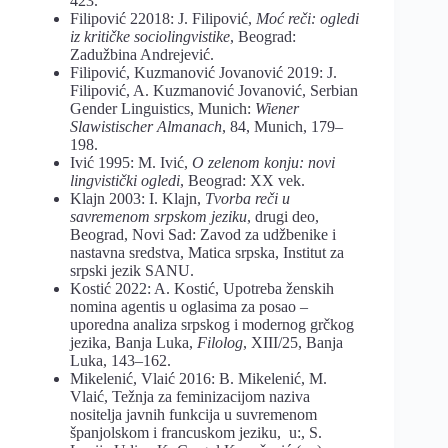
423.
Filipović 22018: J. Filipović,
Moć reči: ogledi
iz kritičke sociolingvistike
, Beograd:
Zadužbina Andrejević.
Filipović, Kuzmanović Jovanović 2019: J.
Filipović, A. Kuzmanović Jovanović, Serbian
Gender Linguistics, Munich:
Wiener
Slawistischer Almanach
, 84, Munich, 179–
198.
Ivić 1995: M. Ivić,
O zelenom konju: novi
lingvistički ogledi
, Beograd: XX vek.
Klajn 2003: I. Klajn,
Tvorba reči u
savremenom srpskom jeziku
, drugi deo,
Beograd, Novi Sad: Zavod za udžbenike i
nastavna sredstva, Matica srpska, Institut za
srpski jezik SANU.
Kostić 2022: A. Kostić, Upotreba ženskih
nomina agentis u oglasima za posao –
uporedna analiza srpskog i modernog grčkog
jezika, Banja Luka,
Filolog
, XIII/25, Banja
Luka, 143–162.
Mikelenić, Vlaić 2016: B. Mikelenić, M.
Vlaić, Težnja za feminizacijom naziva
nositelja javnih funkcija u suvremenom
španjolskom i francuskom jeziku, u:, S.