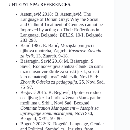
ЛИТЕРАТУРА/ REFERENCES:
Arsenijević 2018: B. Arsenijević, The
Language of Dorian Gray: Why the Social
and Cultural Treatment of Genders cannot be
Improved by acting on Their Reflections in
Language, Belgrade:
BELLS
, 10/1, Belgrade,
283-298.
Barić 1987: E. Barić, Mocijski parnjaci i
njihova upotreba, Zagreb:
Rasprave Zavoda
za jezik
, 13, Zagreb, 9–18.
Bašaragin, Savić 2016: M. Bašaragin, S.
Savić, Rodnoosetljiva analiza čitanki za osmi
razred osnovne škole za srpski jezik, srpski
kao nematernji i mađarski jezik, Novi Sad:
Zbornik Odseka za pedagogiju
, 25, Novi Sad,
75–97.
Begović 2015: B. Begović, Upotreba rodno
osetljivog jezika i prikaz žena u štam- panim
medijima u Srbiji, Novi Sad, Beograd:
Communication Management
– časopis za
upravljanje komuniciranjem
, Novi Sad,
Beograd, X/35, 59–80.
Bogetić 2022: K. Bogetić, Language, Gender
and Political Symbolics: Insights from