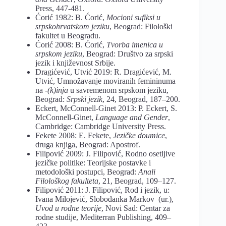
Press, 447-481.
Ćorić 1982: B. Ćorić,
Mocioni sufiksi u
srpskohrvatskom jeziku
, Beograd: Filološki
fakultet u Beogradu.
Ćorić 2008: B. Ćorić,
Tvorba imenica u
srpskom jeziku
, Beograd: Društvo za srpski
jezik i književnost Srbije.
Dragićević, Utvić 2019: R. Dragićević, M.
Utvić, Umnožavanje moviranih femininuma
na
-(k)inja
u savremenom srpskom jeziku,
Beograd:
Srpski jezik
, 24, Beograd, 187–200.
Eckert, McConnell-Ginet 2013: P. Eckert, S.
McConnell-Ginet,
Language and Gender
,
Cambridge: Cambridge University Press.
Fekete 2008: E. Fekete,
Jezičke doumice
,
druga knjiga, Beograd: Apostrof.
Filipović 2009: J. Filipović, Rodno osetljive
jezičke politike: Teorijske postavke i
metodološki postupci, Beograd:
Anali
Filološkog fakulteta
, 21, Beograd, 109–127.
Filipović 2011: J. Filipović, Rod i jezik, u:
Ivana Milojević, Slobodanka Markov (ur.),
Uvod u rodne teorije
, Novi Sad: Centar za
rodne studije, Mediterran Publishing, 409–