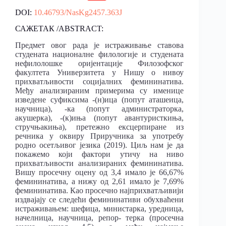
DOI:
10.46793/NasKg2457.363J
САЖЕТАК /ABSTRACT:
Предмет овог рада је истраживање ставова
студената националне филологије и студената
нефилолошке оријентације Филозофског
факултета Универзитета у Нишу о нивоу
прихватљивости социјалних фемининатива.
Међу анализираним примерима су именице
изведене суфиксима -(н)ица (попут аташеица,
научница), -ка (попут администраторка,
акушерка), -(к)иња (попут авантуристкиња,
стручњакиња), претежно ексцерпиране из
речника у оквиру Приручника за употребу
родно осетљивог језика (2019). Циљ нам је да
покажемо који фактори утичу на ниво
прихватљивости анализираних фемининатива.
Вишу просечну оцену од 3,4 имало је 66,67%
фемининатива, а нижу од 2,61 имало је 7,69%
фемининатива. Као просечно најприхватљивији
издвајају се следећи фемининативи обухваћени
истраживањем: шефица, министарка, уредница,
начелница, научница, репор- терка (просечна