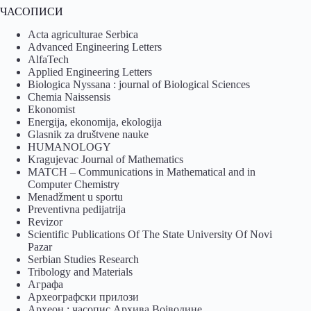
ЧАСОПИСИ
Acta agriculturae Serbica
Advanced Engineering Letters
AlfaTech
Applied Engineering Letters
Biologica Nyssana : journal of Biological Sciences
Chemia Naissensis
Ekonomist
Energija, ekonomija, ekologija
Glasnik za društvene nauke
HUMANOLOGY
Kragujevac Journal of Mathematics
MATCH – Communications in Mathematical and in
Computer Chemistry
Menadžment u sportu
Preventivna pedijatrija
Revizor
Scientific Publications Of The State University Of Novi
Pazar
Serbian Studies Research
Tribology and Materials
Аграфа
Археографски прилози
Археон : часопис Архива Војводине