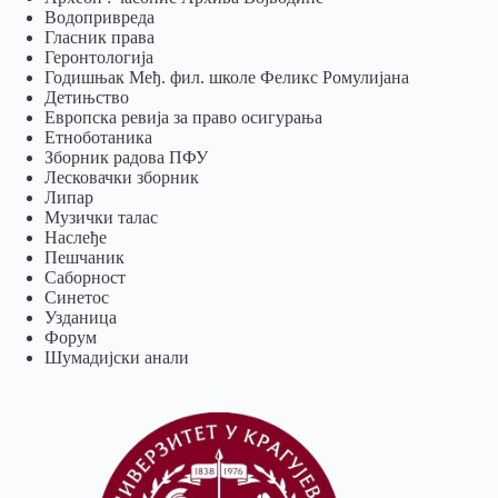
Водопривреда
Гласник права
Геронтологија
Годишњак Међ. фил. школе Феликс Ромулијана
Детињство
Европска ревија за право осигурања
Eтноботаника
Зборник радова ПФУ
Лесковачки зборник
Липар
Музички талас
Наслеђе
Пешчаник
Саборност
Синетос
Узданица
Форум
Шумадијски анали