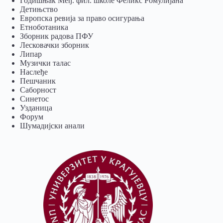
Годишњак Међ. фил. школе Феликс Ромулијана
Детињство
Европска ревија за право осигурања
Eтноботаника
Зборник радова ПФУ
Лесковачки зборник
Липар
Музички талас
Наслеђе
Пешчаник
Саборност
Синетос
Узданица
Форум
Шумадијски анали