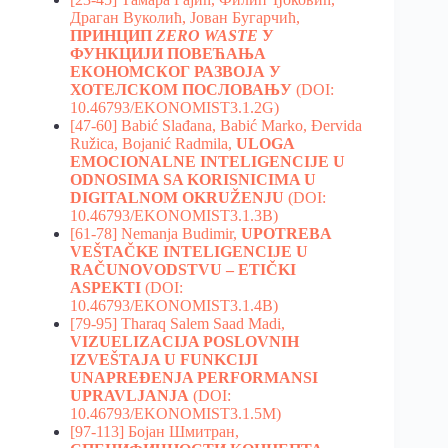
Драган Вуколић, Јован Бугарчић,
ПРИНЦИП
ZERO WASTE
У
ФУНКЦИЈИ ПОВЕЋАЊА
ЕКОНОМСКОГ РАЗВОЈА У
ХОТЕЛСКОМ ПОСЛОВАЊУ
(DOI:
10.46793/EKONOMIST3.1.2G)
[47-60] Babić Slađana, Babić Marko, Đervida
Ružica, Bojanić Radmila,
ULOGA
EMOCIONALNE INTELIGENCIJE U
ODNOSIMA SA KORISNICIMA U
DIGITALNOM OKRUŽENJU
(DOI:
10.46793/EKONOMIST3.1.3B)
[61-78] Nemanja Budimir,
UPOTREBA
VEŠTAČKE INTELIGENCIJE U
RAČUNOVODSTVU – ETIČKI
ASPEKTI
(DOI:
10.46793/EKONOMIST3.1.4B)
[79-95] Tharaq Salem Saad Madi,
VIZUELIZACIJA POSLOVNIH
IZVEŠTAJA U FUNKCIJI
UNAPREĐENJA PERFORMANSI
UPRAVLJANJA
(DOI:
10.46793/EKONOMIST3.1.5M)
[97-113] Бојан Шмитран,