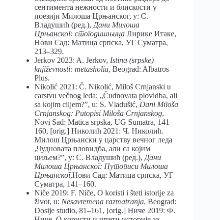
сентимента нежности и блискости у
поезији Милоша Црњанског, у: С.
Владушић (ред.),
Дани Милоша
Црњанског: стогодишњица
Лирике Итаке,
Нови Сад: Матица српска, УГ Суматра,
213–329.
Jerkov 2023: A. Jerkov,
Istina (srpske)
književnosti: metasholia
, Beograd: Albatros
Plus.
Nikolić 2021: Č. Nikolić, Miloš Crnjanski u
carstvu večnog leda: „Čudnovata plovidba, ali
sa kojim ciljem?”, u: S. Vladušić,
Dani Miloša
Crnjanskog: Putopisi Miloša Crnjanskog
,
Novi Sad: Matica srpska, UG Sumatra, 141–
160, [orig.] Николић 2021: Ч. Николић.
Милош Црњански у царству вечног леда
„Чудновата пловидба, али са којим
циљем?”, у: С. Владушић (ред.),
Дани
Милоша Црњанског: Путописи Милоша
Црњанског
,Нови Сад: Матица српска, УГ
Суматра, 141–160.
Niče 2019: F. Niče, O koristi i šteti istorije za
život, u:
Nesavremena razmatranja
, Beograd:
Dosije studio, 81–161, [orig.] Ниче 2019: Ф.
Ниче, О користи и штети историје за