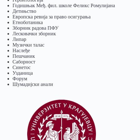
Годишњак Међ. фил. школе Феликс Ромулијана
Детињство
Европска ревија за право осигурања
Eтноботаника
Зборник радова ПФУ
Лесковачки зборник
Липар
Музички талас
Наслеђе
Пешчаник
Саборност
Синетос
Узданица
Форум
Шумадијски анали