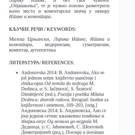
Лирику Итаке
, и без свог чувеног
„Објашњења”, те је нужно поново размотрити
њено место и коментарски значај у оквиру
Итаке и коментара
.
КЉУЧНЕ РЕЧИ / KEYWORDS:
Милош Црњански,
Лирика Итаке
,
Итака и
коментари
, модернизам, суматраизам,
коментар, аутопоетика
ЛИТЕРАТУРА/ REFERENCES:
Andonovska 2014: B. Andonovska, Ako se
još jednom setim: književno pamćenje i
zbirka-opus
Od
nemila
do
nedraga
M.
Dedinca,
u
: S. Jaćimović, S. Šeatović
Dimitrijević (red.),
Poezija
i
poetika
Milana
Dedinca
:
zbornik
radova
, Beograd: Institut za
književnost i umetnost, 169–203, [orig.]
Андоновска 2014: Б. Андоновска, Ако се
још једном сетим: књижевно помћење и
збирка-опус
Од немила до недрага
М.
Дединца, у: С. Јаћимовић, С. Шеатовић
Димитријевић (ред.),
Поезија и поетика