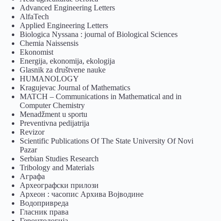
Advanced Engineering Letters
AlfaTech
Applied Engineering Letters
Biologica Nyssana : journal of Biological Sciences
Chemia Naissensis
Ekonomist
Energija, ekonomija, ekologija
Glasnik za društvene nauke
HUMANOLOGY
Kragujevac Journal of Mathematics
MATCH – Communications in Mathematical and in
Computer Chemistry
Menadžment u sportu
Preventivna pedijatrija
Revizor
Scientific Publications Of The State University Of Novi
Pazar
Serbian Studies Research
Tribology and Materials
Аграфа
Археографски прилози
Археон : часопис Архива Војводине
Водопривреда
Гласник права
Геронтологија