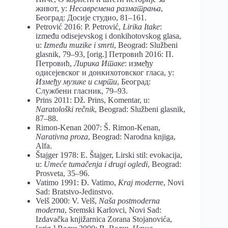
живот, у:
Несавремена разматрања
,
Београд: Досије студио, 81–161.
Petrović 2016: P. Petrović,
Lirika Itake
:
između odisejevskog i donkihotovskog glasa,
u:
Između muzike i smrti
, Beograd: Službeni
glasnik, 79–93, [orig.] Петровић 2016: П.
Петровић,
Лирика Итаке
: између
одисејевског и донкихотовског гласа, у:
Између музике и смрти
, Београд:
Службени гласник, 79–93.
Prins 2011: Dž. Prins, Komentar, u:
Naratološki rečnik
, Beograd: Službeni glasnik,
87–88.
Rimon-Kenan 2007: Š. Rimon-Kenan,
Narativna proza
, Beograd: Narodna knjiga,
Alfa.
Štajger 1978: E. Štajger, Lirski stil: evokacija,
u:
Umeće tumačenja i drugi ogledi
, Beograd:
Prosveta, 35–96.
Vatimo 1991: Đ. Vatimo,
Kraj modern
e, Novi
Sad: Bratstvo-Jedinstvo.
Velš 2000: V. Velš,
Naša postmoderna
moderna
, Sremski Karlovci, Novi Sad:
Izdavačka knjižarnica Zorana Stojanovića,