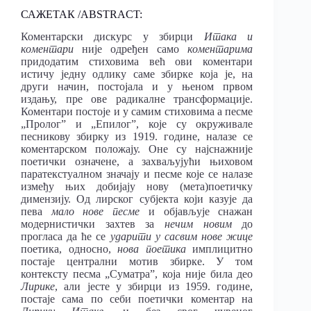
САЖЕТАК /ABSTRACT:
Коментарски дискурс у збирци
Итака и
коментари
није одређен само
коментарима
придодатим стиховима већ ови коментари
истичу једну одлику саме збирке која је, на
други начин, постојала и у њеном првом
издању, пре ове радикалне трансформације.
Коментари постоје и у самим стиховима а песме
„Пролог” и „Епилог”, које су окруживале
песникову збирку из 1919. године, налазе се
коментарском положају. Оне су најснажније
поетички означене, а захваљујући њиховом
паратекстуалном значају и песме које се налазе
између њих добијају нову (мета)поетичку
димензију. Од лирског субјекта који казује да
пева
мало нове песме
и објављује снажан
модернистички захтев за
нечим новим
до
прогласа да ће се
ударити у сасвим нове жице
поетика, односно,
нова поетика
имплицитно
постаје централни мотив збирке. У том
контексту песма „Суматра”, која није била део
Лирике
, али јесте у збирци из 1959. године,
постаје сама по себи поетички коментар на