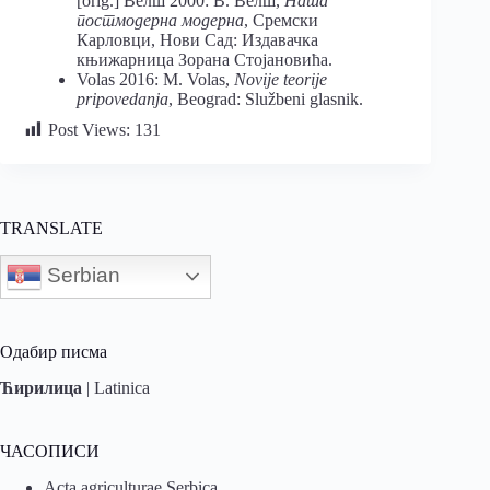
[orig.] Велш 2000: В. Велш,
Наша
постмодерна модерна
, Сремски
Карловци, Нови Сад: Издавачка
књижарница Зорана Стојановића.
Volas 2016: M. Volas,
Novije teorije
pripovedanja
, Beograd: Službeni glasnik.
Post Views:
131
TRANSLATE
Serbian
Одабир писма
Ћирилица
|
Latinica
ЧАСОПИСИ
Acta agriculturae Serbica