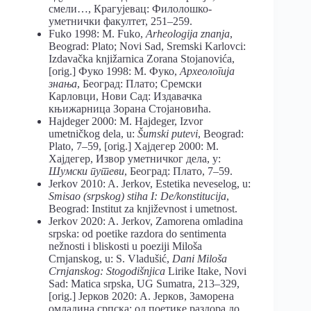
смели…, Крагујевац: Филолошко-
уметнички факултет, 251–259.
Fuko 1998: M. Fuko,
Arheologija
znanja
,
Beograd: Plato; Novi Sad, Sremski Karlovci:
Izdavačka knjižarnica Zorana Stojanovića,
[orig.] Фуко 1998: М. Фуко,
Археологија
знања
, Београд: Плато; Сремски
Карловци, Нови Сад: Издавачка
књижарница Зорана Стојановића.
Hajdeger 2000: M. Hajdeger, Izvor
umetničkog dela, u:
Šumski putevi
, Beograd:
Plato, 7–59, [orig.] Хајдегер 2000: М.
Хајдегер, Извор уметничког дела, у:
Шумски путеви
, Београд: Плато, 7–59.
Jerkov 2010: A. Jerkov, Estetika neveselog, u:
Smisao (srpskog) stiha I: De/konstitucija
,
Beograd: Institut za književnost i umetnost.
Jerkov 2020: A. Jerkov, Zamorena omladina
srpska: od poetike razdora do sentimenta
nežnosti i bliskosti u poeziji Miloša
Crnjanskog, u: S. Vladušić,
Dani Miloša
Crnjanskog: Stogodišnjica
Lirike Itake, Novi
Sad: Matica srpska, UG Sumatra, 213–329,
[orig.] Јерков 2020: А. Јерков, Заморена
омладина српска: од поетике раздора до