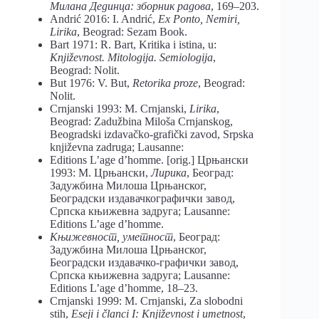
Милана Дединца:
зборник радова
, 169–203.
Andrić 2016: I. Andrić,
Ex Ponto, Nemiri,
Lirika
, Beograd: Sezam Book.
Bart 1971: R. Bart, Kritika i istina, u:
Književnost. Mitologija. Semiologija
,
Beograd: Nolit.
But 1976: V. But,
Retorika proze
, Beograd:
Nolit.
Crnjanski 1993: M. Crnjanski,
Lirika
,
Beograd: Zadužbina Miloša Crnjanskog,
Beogradski izdavačko-grafički zavod, Srpska
književna zadruga; Lausanne:
Editions L’age d’homme. [orig.] Црњански
1993: М. Црњански,
Лирика
, Београд:
Задужбина Милоша Црњанског,
Београдски издавачкографички завод,
Српска књижевна задруга; Lausanne:
Editions L’age d’homme.
Књижевност, уметност
, Београд:
Задужбина Милоша Црњанског,
Београдски издавачко-графички завод,
Српска књижевна задруга; Lausanne:
Editions L’age d’homme, 18–23.
Crnjanski 1999: M. Crnjanski, Za slobodni
stih,
Eseji i članci I: Književnost i umetnost
,