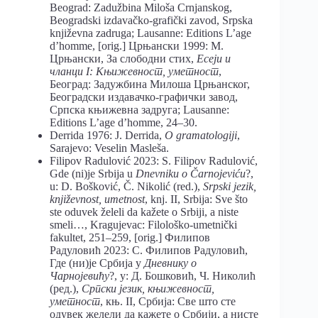
Beograd: Zadužbina Miloša Crnjanskog,
Beogradski izdavačko-grafički zavod, Srpska
književna zadruga; Lausanne: Editions L’age
d’homme, [orig.] Црњански 1999: М.
Црњански, За слободни стих,
Есеји и
чланци I: Књижевност, уметност
,
Београд: Задужбина Милоша Црњанског,
Београдски издавачко-графички завод,
Српска књижевна задруга; Lausanne:
Editions L’age d’homme, 24–30.
Derrida 1976: J. Derrida,
O gramatologiji
,
Sarajevo: Veselin Masleša.
Filipov Radulović 2023: S. Filipov Radulović,
Gde (ni)je Srbija u
Dnevniku o Čarnojeviću
?,
u: D. Bošković, Č. Nikolić (red.),
Srpski јеzik,
knjižеvnоst, umеtnоst
, knj. II, Srbija: Sve što
ste oduvek želeli da kažete o Srbiji, a niste
smeli…, Kragujevac: Filološko-umetnički
fakultet, 251–259, [orig.] Филипов
Радуловић 2023: С. Филипов Радуловић,
Где (ни)је Србија у
Дневнику о
Чарнојевићу
?, у: Д. Бошковић, Ч. Николић
(ред.),
Српски језик, књижевност,
уметност
, књ. II, Србија: Све што сте
одувек желели да кажете о Србији, а нисте