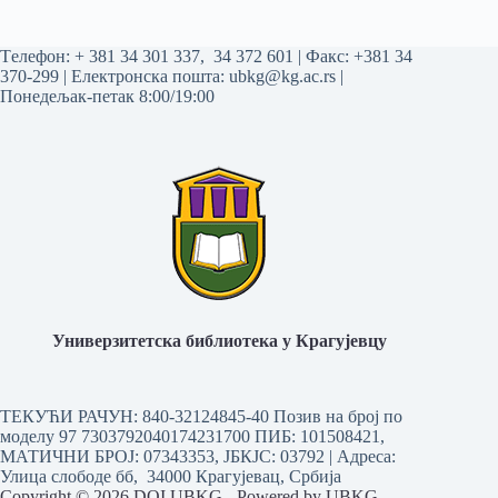
Tелефон:
+ 381 34 301 337
,
34 372 601
| Факс: +381 34
370-299 | Електронска пошта:
ubkg@kg.ac.rs
|
Понедељак-петак 8:00/19:00
Универзитетска библиотека у Крагујевцу
ТЕКУЋИ РАЧУН: 840-32124845-40 Позив на број по
моделу 97 7303792040174231700
ПИБ: 101508421,
МАТИЧНИ БРОЈ: 07343353, ЈБКЈС: 03792 | Aдреса:
Улица слободе бб, 34000 Крагујевац, Србија
Copyright © 2026 DOI UBKG - Powered by UBKG.