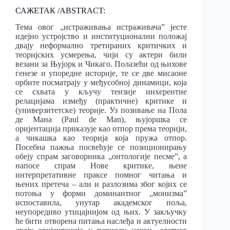
САЖЕТАК /ABSTRACT:
Тема овог „истраживања истраживача” јесте
идејно устројство и институционални положај
двају неформално третираних критичких и
теоријских усмерења, чији су актери били
везани за Њујорк и Чикаго. Полазећи од њихове
генезе и упоредне историје, те се две мисаоне
орбите посматрају у међусобној динамици, која
се схвата у кључу тензије инхерентне
релацијама између (практичне) критике и
(универзитетске) теорије. Уз позивање на Пола
де Мана (Paul de Man), њујоршка се
оријентација приказује као отпор према теорији,
а чикашка као теорија која пружа отпор.
Посебна пажња посвећује се позиционирању
обеју спрам заговорника „онтологије песме”, а
напосе спрам Нове критике, њене
интерпретативне праксе помног читања и
њених претеча – али и разлозима због којих се
потоња у форми доминантног „монизма”
испоставила, унутар академског поља,
неупоредиво утицајнијом од њих. У закључку
ће бити отворена питања наслеђа и актуелности