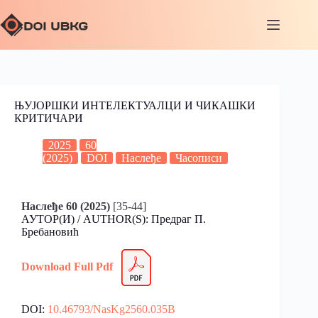
ЊУЈОРШКИ ИНТЕЛЕКТУАЛЦИ И ЧИКАШКИ
КРИТИЧАРИ
2025
60
(2025)
DOI
Наслеђе
Часописи
Наслеђе 60 (2025)
[35-44]
АУТОР(И) / AUTHOR(S): Предраг П.
Бребановић
Download Full
Pdf
DOI:
10.46793/NasKg2560.035B