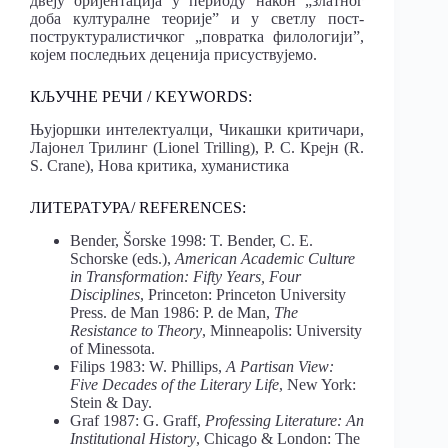
двеју оријентација у периоду након „златног
доба културалне теорије” и у светлу пост-
поструктуралистичког „повратка филологији”,
којем последњих деценија присуствујемо.
КЉУЧНЕ РЕЧИ / KEYWORDS:
Њујоршки интелектуалци, Чикашки критичари,
Лајонел Трилинг (Lionel Trilling), Р. С. Крејн (R.
S. Crane), Нова критика, хуманистика
ЛИТЕРАТУРА/ REFERENCES:
Bender, Šorske 1998: T. Bender, C. E.
Schorske (eds.),
American Academic Culture
in Transformation: Fifty Years, Four
Disciplines
, Princeton: Princeton University
Press. de Man 1986: P. de Man,
The
Resistance to Theory
, Minneapolis: University
of Minessota.
Filips 1983: W. Phillips,
A Partisan View:
Five Decades of the Literary Life
, New York:
Stein & Day.
Graf 1987: G. Graff,
Professing Literature: An
Institutional History
, Chicago & London: The