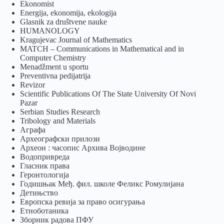
Ekonomist
Energija, ekonomija, ekologija
Glasnik za društvene nauke
HUMANOLOGY
Kragujevac Journal of Mathematics
MATCH – Communications in Mathematical and in
Computer Chemistry
Menadžment u sportu
Preventivna pedijatrija
Revizor
Scientific Publications Of The State University Of Novi
Pazar
Serbian Studies Research
Tribology and Materials
Аграфа
Археографски прилози
Археон : часопис Архива Војводине
Водопривреда
Гласник права
Геронтологија
Годишњак Међ. фил. школе Феликс Ромулијана
Детињство
Европска ревија за право осигурања
Eтноботаника
Зборник радова ПФУ