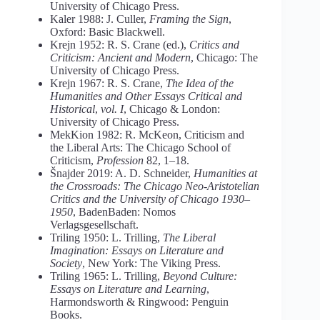
University of Chicago Press.
Kaler 1988: J. Culler,
Framing the Sign
,
Oxford: Basic Blackwell.
Krejn 1952: R. S. Crane (ed.),
Critics and
Criticism: Ancient and Modern
, Chicago: The
University of Chicago Press.
Krejn 1967: R. S. Crane,
The Idea of the
Humanities and Other Essays Critical and
Historical
,
vol. I
, Chicago & London:
University of Chicago Press.
MekKion 1982: R. McKeon, Criticism and
the Liberal Arts: The Chicago School of
Criticism,
Profession
82, 1–18.
Šnajder 2019: A. D. Schneider,
Humanities at
the Crossroads: The Chicago Neo-Aristotelian
Critics and the University of Chicago 1930–
1950
, BadenBaden: Nomos
Verlagsgesellschaft.
Triling 1950: L. Trilling,
The Liberal
Imagination: Essays on Literature and
Society
, New York: The Viking Press.
Triling 1965: L. Trilling,
Beyond Culture:
Essays on Literature and Learning
,
Harmondsworth & Ringwood: Penguin
Books.