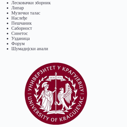
Лесковачки зборник
Липар
Музички талас
Наслеђе
Пешчаник
Саборност
Синетос
Узданица
Форум
Шумадијски анали