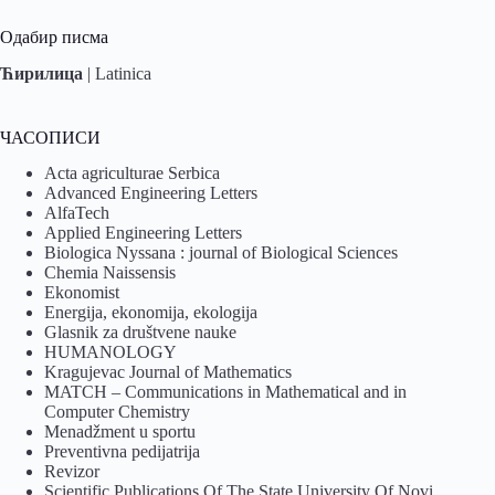
Одабир писма
Ћирилица
|
Latinica
ЧАСОПИСИ
Acta agriculturae Serbica
Advanced Engineering Letters
AlfaTech
Applied Engineering Letters
Biologica Nyssana : journal of Biological Sciences
Chemia Naissensis
Ekonomist
Energija, ekonomija, ekologija
Glasnik za društvene nauke
HUMANOLOGY
Kragujevac Journal of Mathematics
MATCH – Communications in Mathematical and in
Computer Chemistry
Menadžment u sportu
Preventivna pedijatrija
Revizor
Scientific Publications Of The State University Of Novi