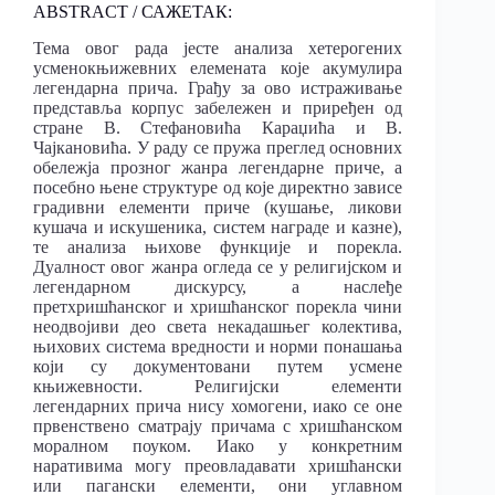
ABSTRACT / САЖЕТАК:
Тема овог рада јесте анализа хетерогених
усменокњижевних елемената које акумулира
легендарна прича. Грађу за ово истраживање
представља корпус забележен и приређен од
стране В. Стефановића Караџића и В.
Чајкановића. У раду се пружа преглед основних
обележја прозног жанра легендарне приче, а
посебно њене структуре од које директно зависе
градивни елементи приче (кушање, ликови
кушача и искушеника, систем награде и казне),
те анализа њихове функције и порекла.
Дуалност овог жанра огледа се у религијском и
легендарном дискурсу, а наслеђе
претхришћанског и хришћанског порекла чини
неодвојиви део света некадашњег колектива,
њихових система вредности и норми понашања
који су документовани путем усмене
књижевности. Религијски елементи
легендарних прича нису хомогени, иако се оне
првенствено сматрају причама с хришћанском
моралном поуком. Иако у конкретним
наративима могу преовладавати хришћански
или пагански елементи, они углавном