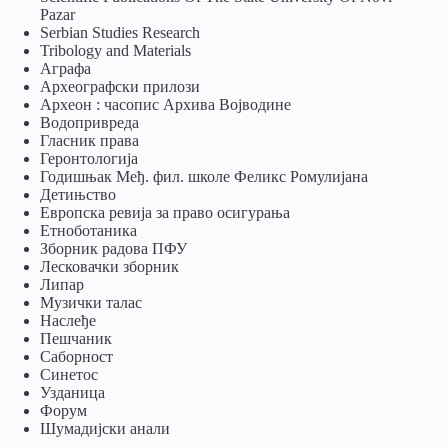
Pazar
Serbian Studies Research
Tribology and Materials
Аграфа
Археографски прилози
Археон : часопис Архива Војводине
Водопривреда
Гласник права
Геронтологија
Годишњак Међ. фил. школе Феликс Ромулијана
Детињство
Европска ревија за право осигурања
Eтноботаника
Зборник радова ПФУ
Лесковачки зборник
Липар
Музички талас
Наслеђе
Пешчаник
Саборност
Синетос
Узданица
Форум
Шумадијски анали