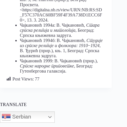
Просвета.
<https://digitalna.nb.rs/view/URN:NB:RS:SD
_F57C370AC60BF59F4F39A738D1ECC6F
0>, 13. 3. 2024.
Чајкановић 1994а: В. Чајкановић,
Стара
српска религија и митологија
, Београд:
Српска књижевна задруга.
Чајкановић 1994б: В. Чајкановић,
Студије
из српске религије и фолклора: 1910
−
1924
,
В. Ђурић (прир.), књ. 1, Београд: Српска
књижевна задруга.
Чајкановић 1999: В. Чајкановић (прир.),
Српске народне приповетке
, Београд:
Гутенбергова галаксија.
Post Views:
77
TRANSLATE
Serbian