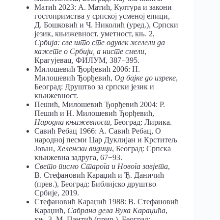
Матић 2023: А. Матић, Култура и закони
гостопримства у српској усменој епици,
Д. Бошковић и Ч. Николић (уред.), Српски
језик, књижевност, уметност, књ. 2,
Србија: све што сте одувек желели да
кажете о Србији, а нисте смели
,
Крагујевац, ФИЛУМ, 387−395.
Милошевић Ђорђевић 2006: Н.
Милошевић Ђорђевић,
Од бајке до изреке
,
Београд: Друштво за српски језик и
књижевност.
Пешић, Милошевић Ђорђевић 2004: Р.
Пешић и Н. Милошевић Ђорђевић,
Народна књижевност
, Београд: Лирика.
Савић Ребац 1966: А. Савић Ребац, О
народној песми Цар Дуклијан и Крститељ
Јован,
Хеленски видици
, Београд: Српска
књижевна задруга, 67−93.
Свето писмо Старога и Новога завјета
,
В. Стефановић Караџић и Ђ. Даничић
(прев.), Београд: Библијско друштво
Србије, 2019.
Стефановић Караџић 1988: В. Стефановић
Караџић,
Сабрана дела Вука Караџића
,
књ. 3, М. Пантић (прир.), Београд: