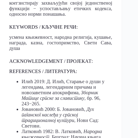
коегзистирају захваљујући својој јединственој
функцији − успостављању етичких кодекса,
односно норми понашања.
KEYWORDS / КЉУЧНЕ РЕЧИ:
усмена књижевност, народна религија, кушање,
награда, казна, гостопримство, Свети Сава,
душа
ACKNOWLEDGEMENT / ПРОЈЕКАТ:
REFERENCES / ЛИТЕРАТУРА:
Илић 2019: Д. Илић, Старање о души у
легендама, легендарним причама и
новозаветним апокрифима,
Зборник
Матице српске за славистику
, бр. 96,
243−265.
Јовановић 2000: Б. Јовановић,
Дух
паганског наслеђа y српској
традиционалној култури
, Нови Сад:
Светови.
Латковић 1982: В. Латковић,
Народна
књижевност
, Београд: Научна књига.