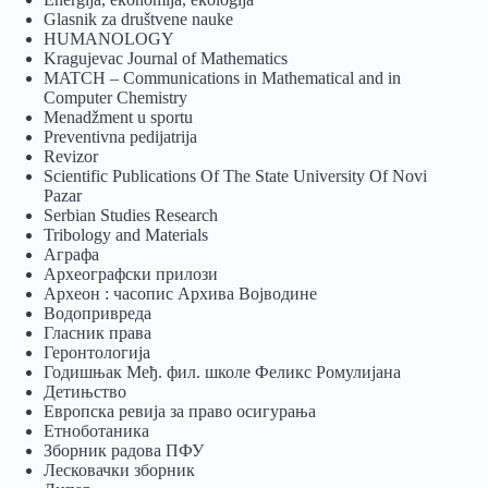
Glasnik za društvene nauke
HUMANOLOGY
Kragujevac Journal of Mathematics
MATCH – Communications in Mathematical and in
Computer Chemistry
Menadžment u sportu
Preventivna pedijatrija
Revizor
Scientific Publications Of The State University Of Novi
Pazar
Serbian Studies Research
Tribology and Materials
Аграфа
Археографски прилози
Археон : часопис Архива Војводине
Водопривреда
Гласник права
Геронтологија
Годишњак Међ. фил. школе Феликс Ромулијана
Детињство
Европска ревија за право осигурања
Eтноботаника
Зборник радова ПФУ
Лесковачки зборник