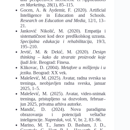
en Marketing
, 28(1), 85–115.
Gocen, A. & Aydemir, F. (2020). Artificial
Intelligence in Education and Schools.
Research on Education and Media,
12/1, 13–
21.
Janković Nikolić, M. (2020). Empatija i
sistematičnost kod dece predškolskog uzrasta.
Specijalna edukacja i rehabilitacija
, 19/3,
195–210.
Jevtić, M. & Dekić, M. (2020).
Design
thinking – kako da stvarate proizvode koje
ljudi žele
. Beograd: Finesa.
Klikovac, D. (2004).
Metafore u mišljenju i u
jeziku.
Beograd: XX vek.
Malešević, M. (2025). Avatar, radna sveska sa
treninga, neobjavljen radna sveska, januar
2025, 1–5.
Malešević, M. (2025). Avatar, video-snimak
treninga, pristupljeno sa dozvolom, februar–
jun 2025, privatna arhiva autorke.
Mandić, D. (2024). Nova paradigma
obrazovanja i potencijali veštačke
inteligencije.
Napredak
, vol. V, br. 2, 83–96.
Marino, M. T., James D. Basham, J. D.,