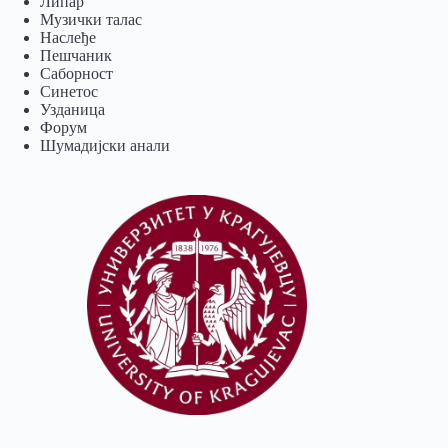
Липар
Музички талас
Наслеђе
Пешчаник
Саборност
Синетос
Узданица
Форум
Шумадијски анали