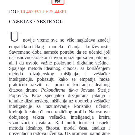
DOI:
10.46793/LLE25.448PJ
САЖЕТАК / ABSTRACT:
U
novije vreme sve se više naglašava značaj
empatičko-etičkog modela čitanja književnosti.
Savremeno doba nameće potrebu da se učenici još
na osnovnoškolskom nivou upoznaju sa empatijom,
ali i da usvoje važne poslovne i digitalne veštine.
Spajanje metoda idealnog čitaoca, sa korišćenjem
metoda dizajnerskog mišljenja i veštačke
inteligencije, pokazuju kako se empatija može
praktično razviti na primeru kreiranja idealnog
čitaoca drame
Pokondirena tikva
Jovana Sterije
Popovića. Kroz specijalno dizajnirana pitanja i
tehnike dizajnerskog mišljenja uz upotrebu veštačke
inteligencije za razumevanje korisnika učenici
kreiraju idealne čitaoce različitog profila. Na osnovu
dobijenog teksta veštačka inteligencija kreira
vizuelizaciju avatara. Rad nudi teorijski aspekt
metoda idealnog čitaoca, model časa, analizu i
prezentaciju radova učenika. Uz promenu paradigme