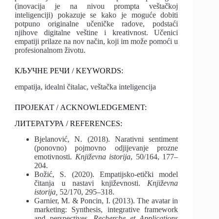
(inovacija je na nivou prompta veštačkoj
inteligenciji) pokazuje se kako je moguće dobiti
potpuno originalne učeničke radove, podstaći
njihove digitalne veštine i kreativnost. Učenici
empatiji prilaze na nov način, koji im može pomoći u
profesionalnom životu.
КЉУЧНЕ РЕЧИ / KEYWORDS:
empatija, idealni čitalac, veštačka inteligencija
ПРОЈЕКАТ / ACKNOWLEDGEMENT:
ЛИТЕРАТУРА / REFERENCES:
Bjelanović, N. (2018). Narativni sentiment
(ponovno) pojmovno odjijevanje prozne
emotivnosti.
Književna istorija
, 50/164, 177–
204.
Božić, S. (2020). Empatijsko-etički model
čitanja u nastavi književnosti.
Književna
istorija,
52/170, 295–318.
Garnier, M. & Poncin, I. (2013). The avatar in
marketing: Synthesis, integrative framework
and perspectives.
Recherche et Applications