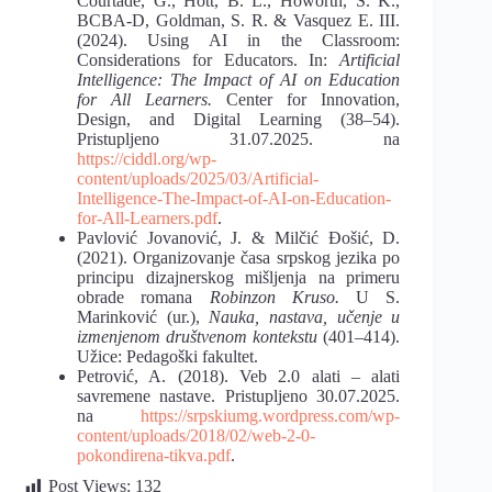
Courtade, G., Hott, B. L., Howorth, S. K.,
BCBA-D, Goldman, S. R. & Vasquez E. III.
(2024). Using AI in the Classroom:
Considerations for Educators. In:
Artificial
Intelligence: The Impact of AI on Education
for All Learners.
Center for Innovation,
Design, and Digital Learning (38–54).
Pristupljeno 31.07.2025. na
https://ciddl.org/wp-
content/uploads/2025/03/Artificial-
Intelligence-The-Impact-of-AI-on-Education-
for-All-Learners.pdf
.
Pavlović Jovanović, J. & Milčić Đošić, D.
(2021). Organizovanje časa srpskog jezika po
principu dizajnerskog mišljenja na primeru
obrade romana
Robinzon Kruso.
U S.
Marinković (ur.),
Nauka, nastava, učenje u
izmenjenom društvenom kontekstu
(401–414).
Užice: Pedagoški fakultet.
Petrović, A. (2018). Veb 2.0 alati – alati
savremene nastave. Pristupljeno 30.07.2025.
na
https://srpskiumg.wordpress.com/wp-
content/uploads/2018/02/web-2-0-
pokondirena-tikva.pdf
.
Post Views:
132