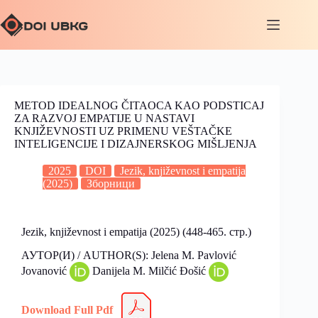
METOD IDEALNOG ČITAOCA KAO PODSTICAJ
ZA RAZVOJ EMPATIJE U NASTAVI
KNJIŽEVNOSTI UZ PRIMENU VEŠTAČKE
INTELIGENCIJE I DIZAJNERSKOG MIŠLJENJA
2025
DOI
Jezik, književnost i empatija
(2025)
Зборници
Jezik, književnost i empatija (2025) (448-465. стр.)
АУТОР(И) / AUTHOR(S): Jelena M. Pavlović
Jovanović
Danijela M. Milčić Đošić
Download Full Pdf