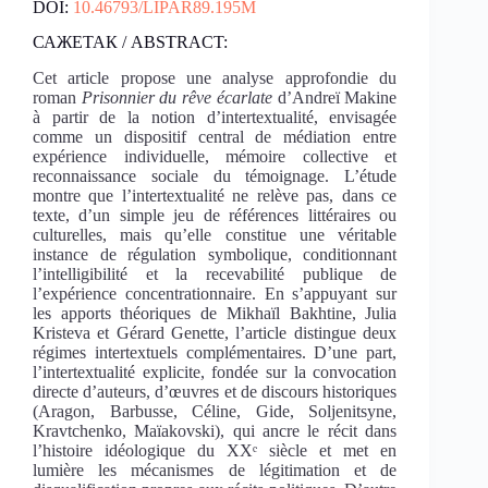
DOI:
10.46793/LIPAR89.195M
САЖЕТАК / ABSTRACT:
Cet article propose une analyse approfondie du
roman
Prisonnier du rêve écarlate
d’Andreï Makine
à partir de la notion d’intertextualité, envisagée
comme un dispositif central de médiation entre
expérience individuelle, mémoire collective et
reconnaissance sociale du témoignage. L’étude
montre que l’intertextualité ne relève pas, dans ce
texte, d’un simple jeu de références littéraires ou
culturelles, mais qu’elle constitue une véritable
instance de régulation symbolique, conditionnant
l’intelligibilité et la recevabilité publique de
l’expérience concentrationnaire. En s’appuyant sur
les apports théoriques de Mikhaïl Bakhtine, Julia
Kristeva et Gérard Genette, l’article distingue deux
régimes intertextuels complémentaires. D’une part,
l’intertextualité explicite, fondée sur la convocation
directe d’auteurs, d’œuvres et de discours historiques
(Aragon, Barbusse, Céline, Gide, Soljenitsyne,
Kravtchenko, Maïakovski), qui ancre le récit dans
l’histoire idéologique du XXᵉ siècle et met en
lumière les mécanismes de légitimation et de