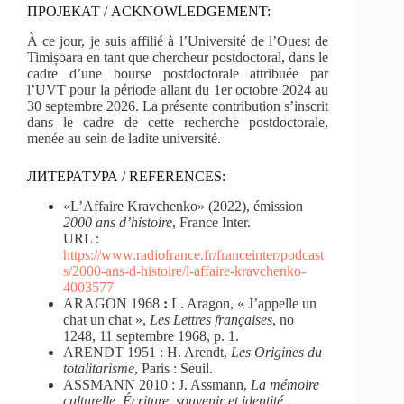
ПРОЈЕКАТ / ACKNOWLEDGEMENT:
À ce jour, je suis affilié à l’Université de l’Ouest de
Timișoara en tant que chercheur postdoctoral, dans le
cadre d’une bourse postdoctorale attribuée par
l’UVT pour la période allant du 1er octobre 2024 au
30 septembre 2026. La présente contribution s’inscrit
dans le cadre de cette recherche postdoctorale,
menée au sein de ladite université.
ЛИТЕРАТУРА / REFERENCES:
«L’Affaire Kravchenko» (2022), émission
2000 ans d’histoire
, France Inter.
URL :
https://www.radiofrance.fr/franceinter/podcast
s/2000-ans-d-histoire/l-affaire-kravchenko-
4003577
ARAGON 1968
:
L. Aragon, « J’appelle un
chat un chat »,
Les Lettres françaises
, no
1248, 11 septembre 1968, p. 1.
ARENDT 1951 : H. Arendt,
Les Origines du
totalitarisme
, Paris : Seuil.
ASSMANN 2010 : J. Assmann,
La mémoire
culturelle. Écriture, souvenir et identité