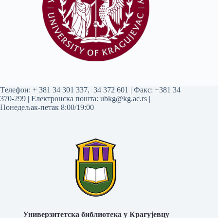
Tелефон:
+ 381 34 301 337
,
34 372 601
| Факс: +381 34
370-299 | Електронска пошта:
ubkg@kg.ac.rs
|
Понедељак-петак 8:00/19:00
Универзитетска библиотека у Крагујевцу