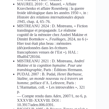
MAUREL 2010 : C. Maurel, « Affaire
Kravchenko et affaire Rosenberg : la guerre
froide idéologique dans les années 1950 », in :
Histoire des relations internationales depuis
1945
, chap. 4, 65–76.
MISTREANU 2024 : D. Mistreanu, « Fiction
translingue et propagande. Le réalisme
cognitif de la mémoire chez Andreï Makine et
Dimitri Bortnikov »,
Feuillages
, 2024, no 6 («
Hier tout était plus beau : mémoires
(dés)ordonnées dans les écritures
francophones venues de l’Est »). HAL :
ffhal04728104.
MISTREANU 2021 : D. Mistreanu,
Andreï
Makine et la cognition humaine. Pour une
transbiographie
, Paris : Éditions Hermann.
PUDAL 2007 : B. Pudal,
Henri Barbusse,
Staline, un monde nouveau vu à travers un
homme
, préface d’A. Lefeuvre, Paris :
L’Harmattan, coll. « Les introuvables », 321
p.
— Compte rendu dans
Aden
, 2007/1, no 6, p.
XXXVIII–XXXVIII. DOI :
10.3917/aden.006.0391.