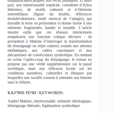
disqualification propres aux récits politiques. D’autre
part, une intertextualité implicite, constituée d’échos
littéraires, de motifs culturels et d’éléments
intermédiaux (figure du double, références
dostoïevskiennes, motif musical de l’adagio), qui
travaille le texte en profondeur et donne forme à une
mémoire fragmentée, hantée et instable. L’article
montre enfin que ces réseaux intertextuels
remplissent une fonction critique décisive : ils
permettent à Makine d’interroger la transformation
du témoignage en objet culturel, soumis aux attentes
médiatiques, aux cadres canoniques et aux
mécanismes de consécration symbolique. En mettant
en scène l’après-coup du témoignage, le roman ne
propose pas une vérité supplémentaire sur le passé
soviétique, mais une réflexion lucide sur les
conditions narratives, culturelles et éthiques par
lesquelles une société consent à entendre son histoire
sans la réduire.
КЉУЧНЕ РЕЧИ / KEYWORDS:
Andreï Makine, intertextualité, mémoire idéologique,
témoignage littéraire, légitimation symbolique