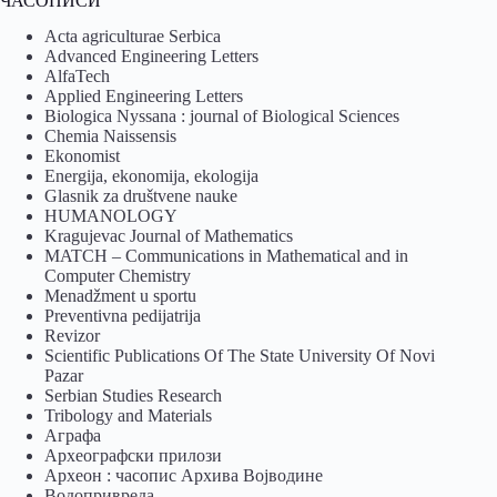
ЧАСОПИСИ
Acta agriculturae Serbica
Advanced Engineering Letters
AlfaTech
Applied Engineering Letters
Biologica Nyssana : journal of Biological Sciences
Chemia Naissensis
Ekonomist
Energija, ekonomija, ekologija
Glasnik za društvene nauke
HUMANOLOGY
Kragujevac Journal of Mathematics
MATCH – Communications in Mathematical and in
Computer Chemistry
Menadžment u sportu
Preventivna pedijatrija
Revizor
Scientific Publications Of The State University Of Novi
Pazar
Serbian Studies Research
Tribology and Materials
Аграфа
Археографски прилози
Археон : часопис Архива Војводине
Водопривреда