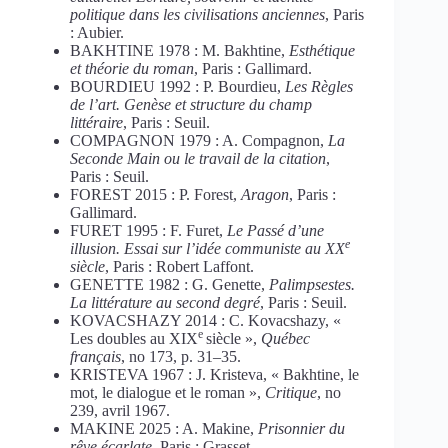
politique dans les civilisations anciennes
, Paris
: Aubier.
BAKHTINE 1978 : M. Bakhtine,
Esthétique
et théorie du roman
, Paris : Gallimard.
BOURDIEU 1992 : P. Bourdieu,
Les Règles
de l’art. Genèse et structure du champ
littéraire
, Paris : Seuil.
COMPAGNON 1979 : A. Compagnon,
La
Seconde Main ou le travail de la citation
,
Paris : Seuil.
FOREST 2015 : P. Forest,
Aragon
, Paris :
Gallimard.
FURET 1995 : F. Furet,
Le Passé d’une
e
illusion. Essai sur l’idée communiste au XX
siècle
, Paris : Robert Laffont.
GENETTE 1982 : G. Genette,
Palimpsestes.
La littérature au second degré
, Paris : Seuil.
KOVACSHAZY 2014 : C. Kovacshazy, «
e
Les doubles au XIX
siècle »,
Québec
français
, no 173, p. 31–35.
KRISTEVA 1967 : J. Kristeva, « Bakhtine, le
mot, le dialogue et le roman »,
Critique
, no
239, avril 1967.
MAKINE 2025 : A. Makine,
Prisonnier du
rêve écarlate
, Paris : Grasset.