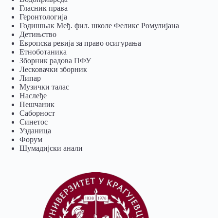
Гласник права
Геронтологија
Годишњак Међ. фил. школе Феликс Ромулијана
Детињство
Европска ревија за право осигурања
Eтноботаника
Зборник радова ПФУ
Лесковачки зборник
Липар
Музички талас
Наслеђе
Пешчаник
Саборност
Синетос
Узданица
Форум
Шумадијски анали