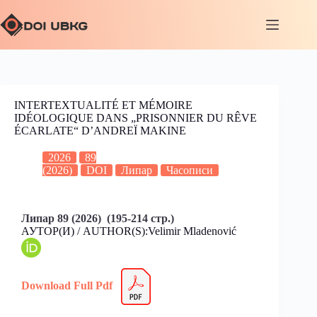
INTERTEXTUALITÉ ET MÉMOIRE
IDÉOLOGIQUE DANS „PRISONNIER DU RÊVE
ÉCARLATE“ D’ANDREÏ MAKINE
2026
89
(2026)
DOI
Липар
Часописи
Липар 89 (2026) (195-214 стр.)
АУТОР(И) / AUTHOR(S):Velimir Mladenović
Download Full Pdf