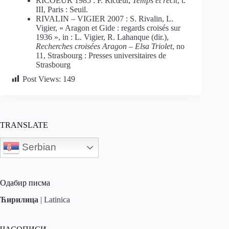
RICOEUR 1985 : P. Ricœur,
Temps et récit
, t.
III, Paris : Seuil.
RIVALIN – VIGIER 2007 : S. Rivalin, L.
Vigier, « Aragon et Gide : regards croisés sur
1936 », in : L. Vigier, R. Lahanque (dir.),
Recherches croisées Aragon – Elsa Triolet
, no
11, Strasbourg : Presses universitaires de
Strasbourg
Post Views:
149
TRANSLATE
Serbian
Одабир писма
Ћирилица
|
Latinica