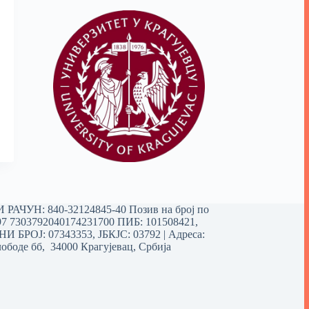
РАЧУН: 840-32124845-40 Позив на број по
97 7303792040174231700
ПИБ: 101508421,
 БРОЈ: 07343353, ЈБКЈС: 03792 | Aдреса:
ободе бб, 34000 Крагујевац, Србија