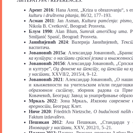
ЛИТЕРАТУРА / REFERENCES:
Арент 2016
: Hana Arent, „Kriza u obrazovanju“, s e
kulturu
i
dru
š
tvena
pitanja
, 86/32, 177–193.
Асман 2011
: Jan Asman,
Kultura
pam
ć
enja
:
pismo
Nikola B. Cvetković, Beograd: Prosveta.
Блум 1990
: Alan Blum,
Sumrak američkog uma
. P
Smiljanić Spasić, Beograd: Prosveta.
Јанићијевић 2024
: Валерија Јанићијевић,
Текст
васпитача.
Јовановић 2015а
: Александар Јовановић, „Бран
ка култури: о настави српског језика и књижевнос
Јовановић 2015б
: Александар Јовановић, „Српски
и културе”,
Од фонеме ка тексту, од текста ка к
у настави
, XXVII/2, 2015/4, 9–12.
Јовановић 2021
: Александар Јовановић, „О наши
и књижевности на учитељским и/или педагошк
образовном систему
, зборник радова са Прве
Ковачевић, Београд: Завод за унапређивање образо
Мркаљ 2022
: Зона Мркаљ,
Изазови савремене
вредности
, Београд: Клет.
Ниче 2020
: Friedrich Nietzsche,
O
budu
ć
nosti
na
š
ih
Faktum izdavaštvo.
Пешикан 2012
: Ана Пешикан, „Стандарди у о
Иновације у настави
, XXV, 2012/1, 5–21.
Платон 2013
: Платон,
Држава
, превели Албин Вил