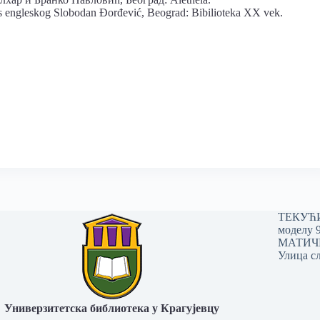
 s engleskog Slobodan Đorđević, Beograd: Bibilioteka XX vek.
ТЕКУЋИ 
моделу 
МАТИЧНИ
Улица сл
Универзитетска библиотека у Крагујевцу