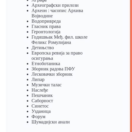
Археографски прилози
Археон : часопис Архива
Војводине
Водопривреда
Гласник права
Геронтологија
Годишњак Међ. фил. школе
Феликс Ромулијана
Детињство
Европска ревија за право
осигурања
Eтноботаника
Зборник радова ПФУ
Лесковачки зборник
Липар
Музички талас
Наслеђе
Пешчаник
Саборност
Синетос
Узданица
Форум
Шумадијски анали