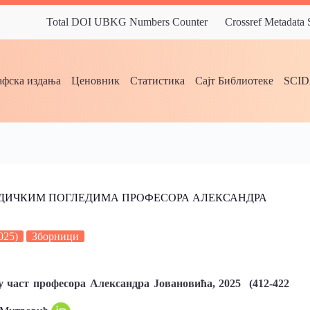
Total DOI UBKG Numbers Counter
Crossref Metadata
фска издања
Ценовник
Статистика
Сајт Библиотеке
SCI
ДИЧКИМ ПОГЛЕДИМА ПРОФЕСОРА АЛЕКСАНДРА
025)
Зборници
у част професорa Александрa Јовановићa, 2025 (412-422