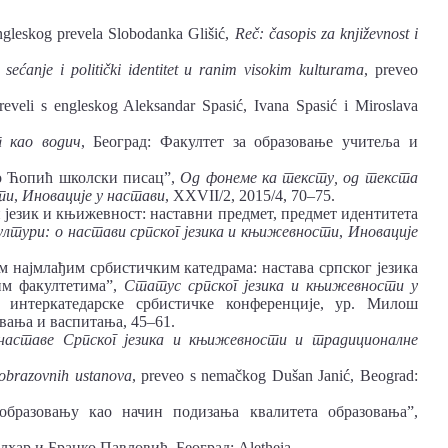
ngleskog prevela Slobodanka Glišić,
Re
č: č
asopis
za
knji
ž
evnost
i
,
se
ć
anje
i
politi
č
ki
identitet
u
ranim
visokim
kulturama
, preveo
reveli s engleskog Aleksandar Spasić, Ivana Spasić i Miroslava
 као водич
, Београд: Факултет за образовање учитеља и
ко Ћопић школски писац”,
Од фонеме ка тексту, од текста
ти
,
Иновације у настави
, XXVII/2, 2015/4, 70–75.
 језик и књижевност: наставни предмет, предмет идентитета
ултури: о настави српског језика и књижевности
,
Иновације
м најмлађим србистичким катедрама: настава српског језика
им факултетима”,
Статус српског језика и књижевности у
 интеркатедарске србистичке конференције, ур. Милош
вања и васпитања, 45–61.
 наставе Српског језика и књижевности и традиционалне
obrazovnih
ustanova
, preveo s nemačkog Dušan Janić, Beograd:
бразовању као начин подизања квалитета образовања”,
хар и Бранко Павловић, Београд: Aletheia.