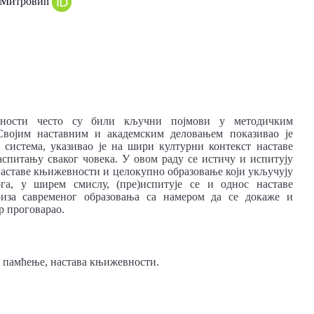
 Митровић
евности често су били кључни појмови у методичким
војим наставним и академским деловањем показивао је
 система, указивао је на шири културни контекст наставе
спитању сваког човека. У овом раду се истичу и испитују
наставе књижевности и целокупно образовање који укључују
га, у ширем смислу, (пре)испитује се и однос наставе
риза савременог образовања са намером да се докаже и
р проговарао.
о памћење, настава књижевности.