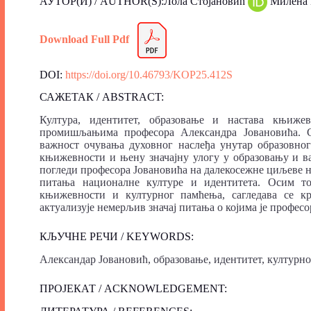
АУТОР(И) / AUTHOR(S):Лола Стојановић
Милена
Download Full Pdf
DOI:
https://doi.org/10.46793/KOP25.412S
САЖЕТАК / ABSTRACT:
Култура, идентитет, образовање и настава књиж
промишљањима професора Александра Јовановића. С
важност очувања духовног наслеђа унутар образовног
књижевности и њену значајну улогу у образовању и ва
погледи професора Јовановића на далекосежне циљеве 
питања националне културе и идентитета. Осим то
књижевности и културног памћења, сагледава се к
актуализује немерљив значај питања о којима је професо
КЉУЧНЕ РЕЧИ / KEYWORDS:
Александар Јовановић, образовање, идентитет, културн
ПРОЈЕКАТ / ACKNOWLEDGEMENT: