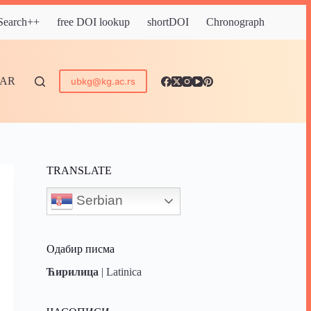
 Search++
free DOI lookup
shortDOI
Chronograph
DAR
ubkg@kg.ac.rs
TRANSLATE
Serbian
Одабир писма
Ћирилица
|
Latinica