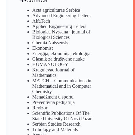
ЧАСОПИСИ
Acta agriculturae Serbica
Advanced Engineering Letters
AlfaTech
Applied Engineering Letters
Biologica Nyssana : journal of
Biological Sciences
Chemia Naissensis
Ekonomist
Energija, ekonomija, ekologija
Glasnik za društvene nauke
HUMANOLOGY
Kragujevac Journal of
Mathematics
MATCH – Communications in
Mathematical and in Computer
Chemistry
Menadžment u sportu
Preventivna pedijatrija
Revizor
Scientific Publications Of The
State University Of Novi Pazar
Serbian Studies Research
Tribology and Materials
Аграфа