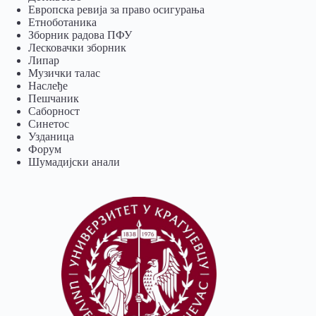
Европска ревија за право осигурања
Eтноботаника
Зборник радова ПФУ
Лесковачки зборник
Липар
Музички талас
Наслеђе
Пешчаник
Саборност
Синетос
Узданица
Форум
Шумадијски анали