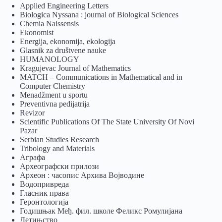
Applied Engineering Letters
Biologica Nyssana : journal of Biological Sciences
Chemia Naissensis
Ekonomist
Energija, ekonomija, ekologija
Glasnik za društvene nauke
HUMANOLOGY
Kragujevac Journal of Mathematics
MATCH – Communications in Mathematical and in
Computer Chemistry
Menadžment u sportu
Preventivna pedijatrija
Revizor
Scientific Publications Of The State University Of Novi
Pazar
Serbian Studies Research
Tribology and Materials
Аграфа
Археографски прилози
Археон : часопис Архива Војводине
Водопривреда
Гласник права
Геронтологија
Годишњак Међ. фил. школе Феликс Ромулијана
Детињство