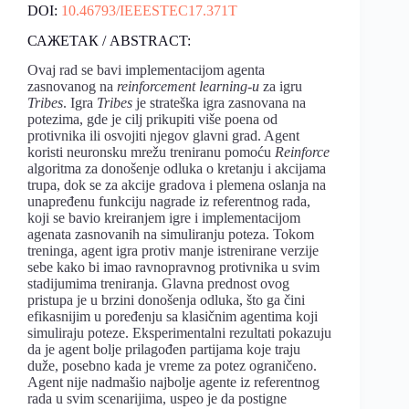
DOI:
10.46793/IEEESTEC17.371T
САЖЕТАК / ABSTRACT:
Ovaj rad se bavi implementacijom agenta
zasnovanog na
reinforcement learning-u
za igru
Tribes
. Igra
Tribes
je strateška igra zasnovana na
potezima, gde je cilj prikupiti više poena od
protivnika ili osvojiti njegov glavni grad. Agent
koristi neuronsku mrežu treniranu pomoću
Reinforce
algoritma za donošenje odluka o kretanju i akcijama
trupa, dok se za akcije gradova i plemena oslanja na
unapređenu funkciju nagrade iz referentnog rada,
koji se bavio kreiranjem igre i implementacijom
agenata zasnovanih na simuliranju poteza. Tokom
treninga, agent igra protiv manje istrenirane verzije
sebe kako bi imao ravnopravnog protivnika u svim
stadijumima treniranja. Glavna prednost ovog
pristupa je u brzini donošenja odluka, što ga čini
efikasnijim u poređenju sa klasičnim agentima koji
simuliraju poteze. Eksperimentalni rezultati pokazuju
da je agent bolje prilagođen partijama koje traju
duže, posebno kada je vreme za potez ograničeno.
Agent nije nadmašio najbolje agente iz referentnog
rada u svim scenarijima, uspeo je da postigne