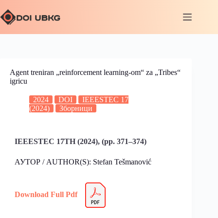
Agent treniran „reinforcement learning-om“ za „Tribes“
igricu
2024
DOI
IEEESTEC 17
(2024)
Зборници
IEEESTEC 17TH (2024), (pp. 371–374)
АУТОР / AUTHOR(S): Stefan Tešmanović
Download Full Pdf