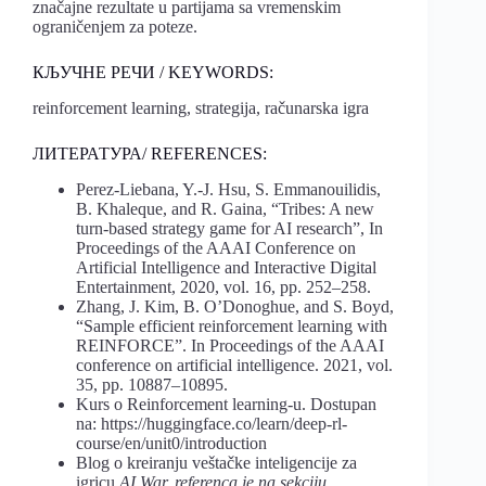
značajne rezultate u partijama sa vremenskim
ograničenjem za poteze.
КЉУЧНЕ РЕЧИ / KEYWORDS:
reinforcement learning, strategija, računarska igra
ЛИТЕРАТУРА/ REFERENCES:
Perez-Liebana, Y.-J. Hsu, S. Emmanouilidis,
B. Khaleque, and R. Gaina, “Tribes: A new
turn-based strategy game for AI research”, In
Proceedings of the AAAI Conference on
Artificial Intelligence and Interactive Digital
Entertainment, 2020, vol. 16, pp. 252–258.
Zhang, J. Kim, B. O’Donoghue, and S. Boyd,
“Sample efficient reinforcement learning with
REINFORCE”. In Proceedings of the AAAI
conference on artificial intelligence. 2021, vol.
35, pp. 10887–10895.
Kurs o Reinforcement learning-u. Dostupan
na: https://huggingface.co/learn/deep-rl-
course/en/unit0/introduction
Blog o kreiranju veštačke inteligencije za
igricu
AI War, referenca je na sekciju