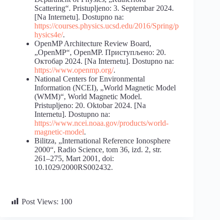
Scattering“. Pristupljeno: 3. Septembar 2024.
[Na Internetu]. Dostupno na:
https://courses.physics.ucsd.edu/2016/Spring/p
hysics4e/
.
OpenMP Architecture Review Board,
„OpenMP“, OpenMP. Приступљено: 20.
Октобар 2024. [Na Internetu]. Dostupno na:
https://www.openmp.org/
.
National Centers for Environmental
Information (NCEI), „World Magnetic Model
(WMM)“, World Magnetic Model.
Pristupljeno: 20. Oktobar 2024. [Na
Internetu]. Dostupno na:
https://www.ncei.noaa.gov/products/world-
magnetic-model
.
Bilitza, „International Reference Ionosphere
2000“, Radio Science, tom 36, izd. 2, str.
261–275, Mart 2001, doi:
10.1029/2000RS002432.
Post Views:
100