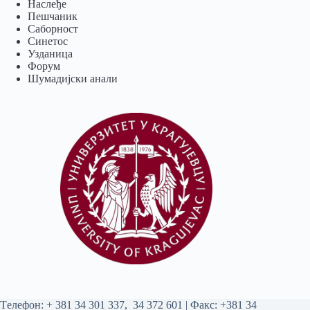
Наслеђе
Пешчаник
Саборност
Синетос
Узданица
Форум
Шумадијски анали
Tелефон:
+ 381 34 301 337
,
34 372 601
| Факс: +381 34