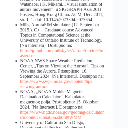
Watanabe, i K. Mikami, „Visual simulation of
aurora movement“, u SIGGRAPH Asia 2011
Posters, Hong Kong China: ACM, Dec. 2011,
str. 1–1. doi: 10.1145/2073304.2073354.
Mills, AuroraSIM simulator. (12. Septembar
2015.). C++. Graduate course Advanced
Topics in Computational Science at the
University of Ontario Institute of Technology.
[Na Internetu]. Dostupno na:
https://github.com/millskyle/AuroraSim/tree/m
aster/src
.
NOAA NWS Space Weather Prediction
Center, „Tips on Viewing the Aurora“, Tips on
Viewing the Aurora. Pristupljeno: 16.
Septembar 2024. [Na Internetu]. Dostupno na:
https://www.swpc.noaa.gov/content/tips-
viewing-aurora
.
NOAA, „NOAA Mobile Magnetic
Declination Calculator“, Kalkulator
magnetnog polja. Pristupljeno: 15. Oktobar
2024. [Na Internetu]. Dostupno na:
https://www.ngdc.noaa.gov/geomag/calculator
s/mobileDeclination.shtml#WMM
.
University of California San Diego,
Department of Physics, „Rutherford