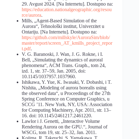
29. Avgust 2024. [Na Internetu]. Dostupno na:
https://education.nationalgeographic.org/resou
rce/aurora
.
Mills, „Agent-Based Simulation of the
Aurora“, Tehnološki institut, Univerzitet u
Ontariju. [Na Internetu]. Dostupno na:
https://github.com/millskyle/AuroraSim/blob/
master/report/screen_AT_kmills_project_repor
t.pdf
.
V. G. Baranoski, J. Wan, J. G. Rokne, i I.
Bell, „Simulating the dynamics of auroral
phenomena“, ACM Trans. Graph., tom 24,
izd. 1, str. 37–59, Jan. 2005, doi:
10.1145/1037957.1037960.
Ishikawa, Y. Yue, K. Iwasaki, Y. Dobashi, i T.
Nishita, „Modeling of aurora borealis using
the observed data“, u Proceedings of the 27th
Spring Conference on Computer Graphics, u
SCCG ’11. New York, NY, USA: Association
for Computing Machinery, Apr. 2011, str. 13–
16. doi: 10.1145/2461217.2461220.
Lawlor i J. Genetti, „Interactive Volume
Rendering Aurora on the GPU.“, Journal of
WSCG, tom 19, str. 25–32, Jan. 2011.
Kojima, R. Takeuchi, S. Yamakawa, T.