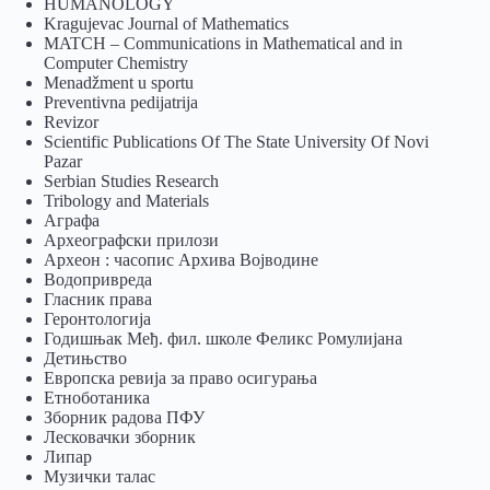
HUMANOLOGY
Kragujevac Journal of Mathematics
MATCH – Communications in Mathematical and in
Computer Chemistry
Menadžment u sportu
Preventivna pedijatrija
Revizor
Scientific Publications Of The State University Of Novi
Pazar
Serbian Studies Research
Tribology and Materials
Аграфа
Археографски прилози
Археон : часопис Архива Војводине
Водопривреда
Гласник права
Геронтологија
Годишњак Међ. фил. школе Феликс Ромулијана
Детињство
Европска ревија за право осигурања
Eтноботаника
Зборник радова ПФУ
Лесковачки зборник
Липар
Музички талас