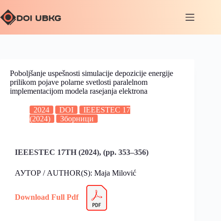
Poboljšanje uspešnosti simulacije depozicije energije
prilikom pojave polarne svetlosti paralelnom
implementacijom modela rasejanja elektrona
2024
DOI
IEEESTEC 17
(2024)
Зборници
IEEESTEC 17TH (2024), (pp. 353–356)
АУТОР / AUTHOR(S): Maja Milović
Download Full Pdf