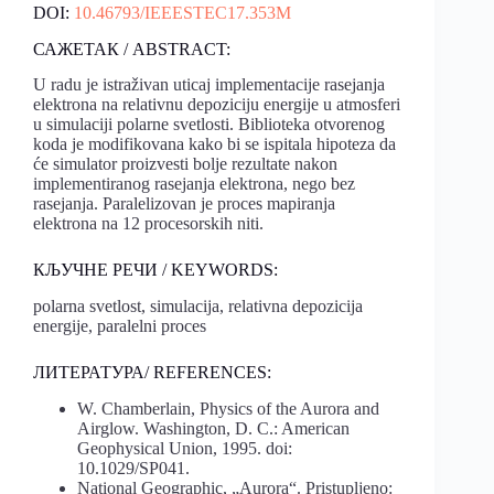
DOI:
10.46793/IEEESTEC17.353M
САЖЕТАК / ABSTRACT:
U radu je istraživan uticaj implementacije rasejanja
elektrona na relativnu depoziciju energije u atmosferi
u simulaciji polarne svetlosti. Biblioteka otvorenog
koda je modifikovana kako bi se ispitala hipoteza da
će simulator proizvesti bolje rezultate nakon
implementiranog rasejanja elektrona, nego bez
rasejanja. Paralelizovan je proces mapiranja
elektrona na 12 procesorskih niti.
КЉУЧНЕ РЕЧИ / KEYWORDS:
polarna svetlost, simulacija, relativna depozicija
energije, paralelni proces
ЛИТЕРАТУРА/ REFERENCES:
W. Chamberlain, Physics of the Aurora and
Airglow. Washington, D. C.: American
Geophysical Union, 1995. doi:
10.1029/SP041.
National Geographic, „Aurora“. Pristupljeno: