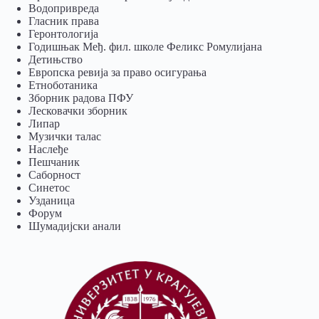
Водопривреда
Гласник права
Геронтологија
Годишњак Међ. фил. школе Феликс Ромулијана
Детињство
Европска ревија за право осигурања
Eтноботаника
Зборник радова ПФУ
Лесковачки зборник
Липар
Музички талас
Наслеђе
Пешчаник
Саборност
Синетос
Узданица
Форум
Шумадијски анали