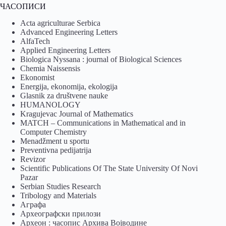
ЧАСОПИСИ
Acta agriculturae Serbica
Advanced Engineering Letters
AlfaTech
Applied Engineering Letters
Biologica Nyssana : journal of Biological Sciences
Chemia Naissensis
Ekonomist
Energija, ekonomija, ekologija
Glasnik za društvene nauke
HUMANOLOGY
Kragujevac Journal of Mathematics
MATCH – Communications in Mathematical and in
Computer Chemistry
Menadžment u sportu
Preventivna pedijatrija
Revizor
Scientific Publications Of The State University Of Novi
Pazar
Serbian Studies Research
Tribology and Materials
Аграфа
Археографски прилози
Археон : часопис Архива Војводине