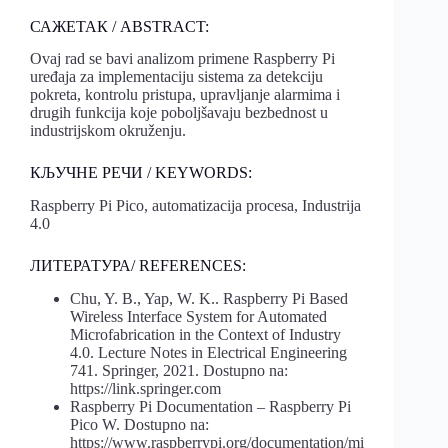
САЖЕТАК / ABSTRACT:
Ovaj rad se bavi analizom primene Raspberry Pi
uređaja za implementaciju sistema za detekciju
pokreta, kontrolu pristupa, upravljanje alarmima i
drugih funkcija koje poboljšavaju bezbednost u
industrijskom okruženju.
КЉУЧНЕ РЕЧИ / KEYWORDS:
Raspberry Pi Pico, automatizacija procesa, Industrija
4.0
ЛИТЕРАТУРА/ REFERENCES:
Chu, Y. B., Yap, W. K.. Raspberry Pi Based
Wireless Interface System for Automated
Microfabrication in the Context of Industry
4.0. Lecture Notes in Electrical Engineering
741. Springer, 2021. Dostupno na:
https://link.springer.com
Raspberry Pi Documentation – Raspberry Pi
Pico W. Dostupno na:
https://www.raspberrypi.org/documentation/mi