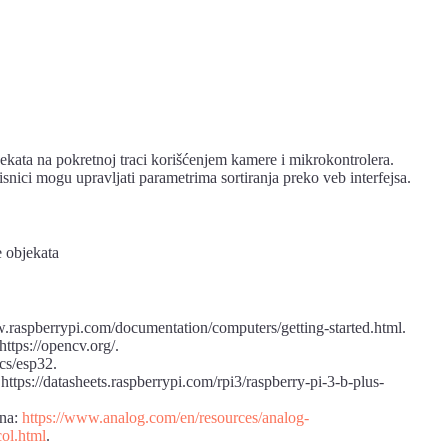
bjekata na pokretnoj traci korišćenjem kamere i mikrokontrolera.
nici mogu upravljati parametrima sortiranja preko veb interfejsa.
e objekata
.raspberrypi.com/documentation/computers/getting-started.html.
tps://opencv.org/.
cs/esp32.
ttps://datasheets.raspberrypi.com/rpi3/raspberry-pi-3-b-plus-
 na:
https://www.analog.com/en/resources/analog-
col.html
.