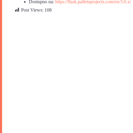
Dostupno na:
https://flask.palletsprojects.com/en/3.0.x/
Post Views:
108