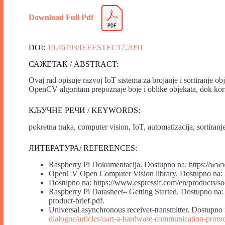
Download Full Pdf
DOI:
10.46793/IEEESTEC17.209T
САЖЕТАК / ABSTRACT:
Ovaj rad opisuje razvoj IoT sistema za brojanje i sortiranje o
OpenCV algoritam prepoznaje boje i oblike objekata, dok koris
КЉУЧНЕ РЕЧИ / KEYWORDS:
pokretna traka, computer vision, IoT, automatizacija, sortiranj
ЛИТЕРАТУРА/ REFERENCES:
Raspberry Pi Dokumentacija. Dostupno na: https://www
OpenCV Open Computer Vision library. Dostupno na: ht
Dostupno na: https://www.espressif.com/en/products/so
Raspberry Pi Datasheet– Getting Started. Dostupno na: h
product-brief.pdf.
Universal asynchronous receiver-transmitter. Dostupno
dialogue/articles/uart-a-hardware-communication-proto