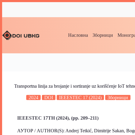
Насловна
Зборници
Моногра
Transportna linija za brojanje i sortiranje uz korišćenje IoT tehn
2024
DOI
IEEESTEC 17 (2024)
Зборници
IEEESTEC 17TH (2024), (pp. 209–211)
АУТОР / AUTHOR(S): Andrej Tetkić, Dimitrije Sakan, Bog