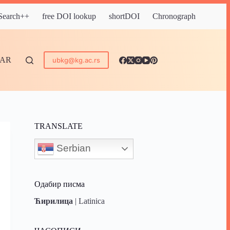
 Search++
free DOI lookup
shortDOI
Chronograph
DAR
ubkg@kg.ac.rs
TRANSLATE
Serbian
Одабир писма
Ћирилица
|
Latinica