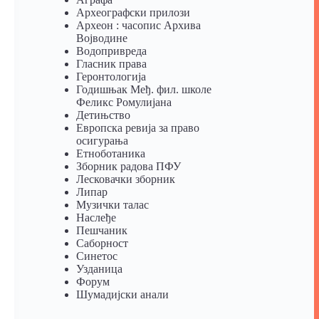
Археографски прилози
Археон : часопис Архива
Војводине
Водопривреда
Гласник права
Геронтологија
Годишњак Међ. фил. школе
Феликс Ромулијана
Детињство
Европска ревија за право
осигурања
Eтноботаника
Зборник радова ПФУ
Лесковачки зборник
Липар
Музички талас
Наслеђе
Пешчаник
Саборност
Синетос
Узданица
Форум
Шумадијски анали