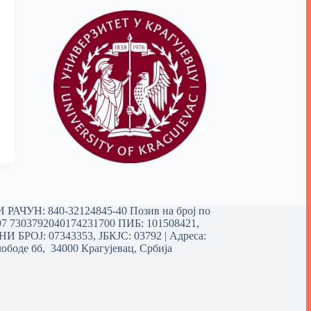
РАЧУН: 840-32124845-40 Позив на број по
97 7303792040174231700
ПИБ: 101508421,
 БРОЈ: 07343353, ЈБКЈС: 03792 | Aдреса:
ободе бб, 34000 Крагујевац, Србија