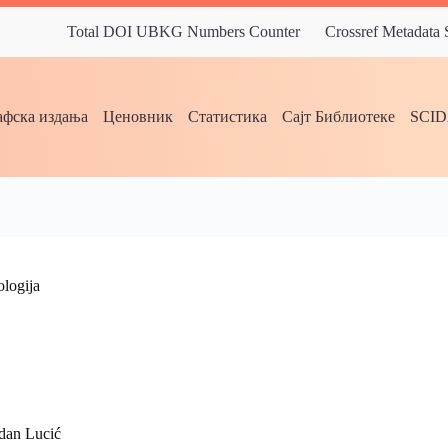
Total DOI UBKG Numbers Counter
Crossref Metadata
фска издања
Ценовник
Статистика
Сајт Библиотеке
SCI
ologija
dan Lucić