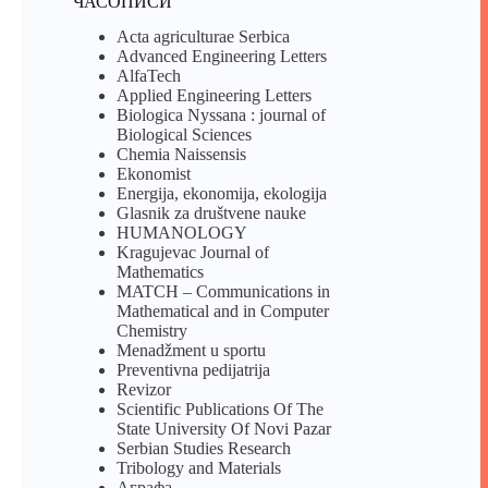
ЧАСОПИСИ
Acta agriculturae Serbica
Advanced Engineering Letters
AlfaTech
Applied Engineering Letters
Biologica Nyssana : journal of
Biological Sciences
Chemia Naissensis
Ekonomist
Energija, ekonomija, ekologija
Glasnik za društvene nauke
HUMANOLOGY
Kragujevac Journal of
Mathematics
MATCH – Communications in
Mathematical and in Computer
Chemistry
Menadžment u sportu
Preventivna pedijatrija
Revizor
Scientific Publications Of The
State University Of Novi Pazar
Serbian Studies Research
Tribology and Materials
Аграфа