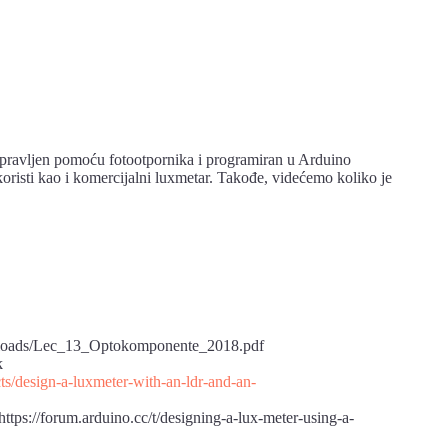
apravljen pomoću fotootpornika i programiran u Arduino
oristi kao i komercijalni luxmetar. Takođe, videćemo koliko je
t/uploads/Lec_13_Optokomponente_2018.pdf
k
ts/design-a-luxmeter-with-an-ldr-and-an-
tps://forum.arduino.cc/t/designing-a-lux-meter-using-a-