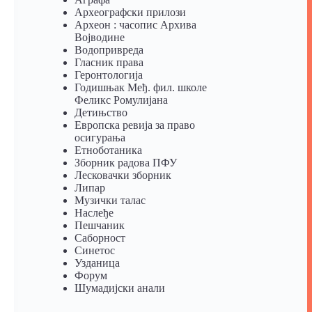
Археографски прилози
Археон : часопис Архива
Војводине
Водопривреда
Гласник права
Геронтологија
Годишњак Међ. фил. школе
Феликс Ромулијана
Детињство
Европска ревија за право
осигурања
Eтноботаника
Зборник радова ПФУ
Лесковачки зборник
Липар
Музички талас
Наслеђе
Пешчаник
Саборност
Синетос
Узданица
Форум
Шумадијски анали