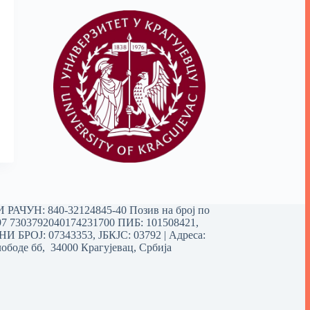
РАЧУН: 840-32124845-40 Позив на број по
97 7303792040174231700
ПИБ: 101508421,
 БРОЈ: 07343353, ЈБКЈС: 03792 | Aдреса:
ободе бб, 34000 Крагујевац, Србија