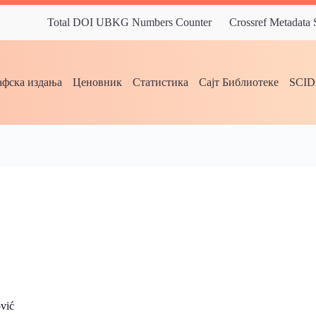
Total DOI UBKG Numbers Counter
Crossref Metadata
фска издања
Ценовник
Статистика
Сајт Библиотеке
SCI
vić