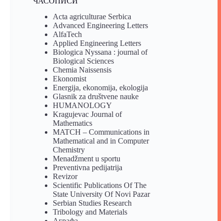
ЧАСОПИСИ
Acta agriculturae Serbica
Advanced Engineering Letters
AlfaTech
Applied Engineering Letters
Biologica Nyssana : journal of
Biological Sciences
Chemia Naissensis
Ekonomist
Energija, ekonomija, ekologija
Glasnik za društvene nauke
HUMANOLOGY
Kragujevac Journal of
Mathematics
MATCH – Communications in
Mathematical and in Computer
Chemistry
Menadžment u sportu
Preventivna pedijatrija
Revizor
Scientific Publications Of The
State University Of Novi Pazar
Serbian Studies Research
Tribology and Materials
Аграфа