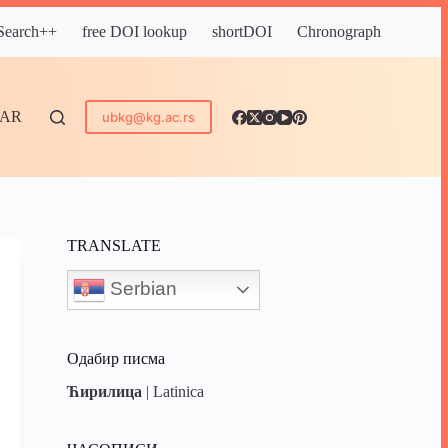
 Search++
free DOI lookup
shortDOI
Chronograph
DAR
ubkg@kg.ac.rs
TRANSLATE
Serbian
Одабир писма
Ћирилица
|
Latinica