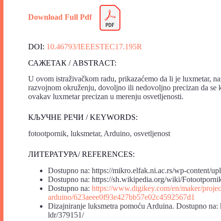
Download Full Pdf
DOI:
10.46793/IEEESTEC17.195R
САЖЕТАК / ABSTRACT:
U ovom istraživačkom radu, prikazaćemo da li je luxmetar, n
razvojnom okruženju, dovoljno ili nedovoljno precizan da se k
ovakav luxmetar precizan u merenju osvetljenosti.
КЉУЧНЕ РЕЧИ / KEYWORDS:
fotootpornik, luksmetar, Arduino, osvetljenost
ЛИТЕРАТУРА/ REFERENCES:
Dostupno na: https://mikro.elfak.ni.ac.rs/wp-conten
Dostupno na: https://sh.wikipedia.org/wiki/Fotootporni
Dostupno na:
https://www.digikey.com/en/maker/projec
arduino/623aeee0f93e427bb57e02c4592567d1
Dizajniranje luksmetra pomoću Arduina. Dostupno na: ht
ldr/379151/