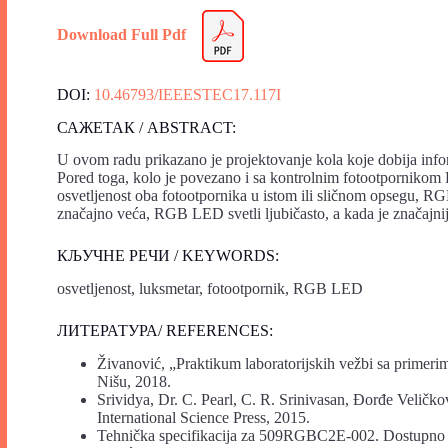
Download Full Pdf
DOI:
10.46793/IEEESTEC17.117I
САЖЕТАК / ABSTRACT:
U ovom radu prikazano je projektovanje kola koje dobija inf
Pored toga, kolo je povezano i sa kontrolnim fotootporniko
osvetljenost oba fotootpornika u istom ili sličnom opsegu, R
značajno veća, RGB LED svetli ljubičasto, a kada je značajni
КЉУЧНЕ РЕЧИ / KEYWORDS:
osvetljenost, luksmetar, fotootpornik, RGB LED
ЛИТЕРАТУРА/ REFERENCES:
Živanović, „Praktikum laboratorijskih vežbi sa primerim
Nišu, 2018.
Srividya, Dr. C. Pearl, C. R. Srinivasan, Đorđe Velič
International Science Press, 2015.
Tehnička specifikacija za 509RGBC2E-002. Dostupno 