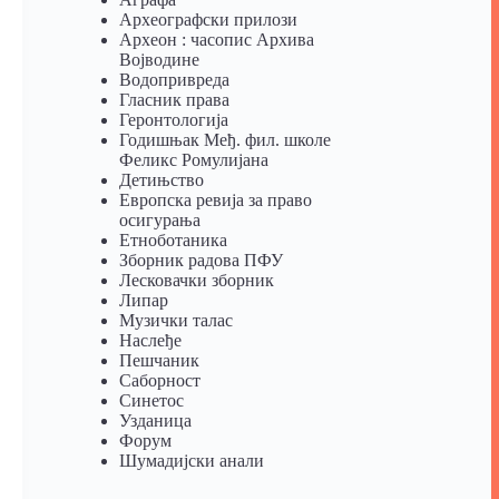
Археографски прилози
Археон : часопис Архива
Војводине
Водопривреда
Гласник права
Геронтологија
Годишњак Међ. фил. школе
Феликс Ромулијана
Детињство
Европска ревија за право
осигурања
Eтноботаника
Зборник радова ПФУ
Лесковачки зборник
Липар
Музички талас
Наслеђе
Пешчаник
Саборност
Синетос
Узданица
Форум
Шумадијски анали