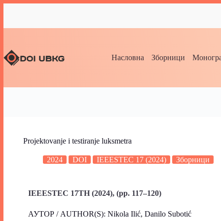
Насловна
Зборници
Моногра
Projektovanje i testiranje luksmetra
2024
DOI
IEEESTEC 17 (2024)
Зборници
IEEESTEC 17TH (2024), (pp. 117–120)
АУТОР / AUTHOR(S): Nikola Ilić, Danilo Subotić