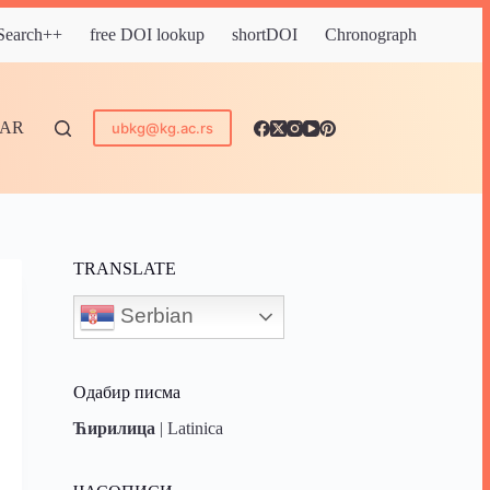
 Search++
free DOI lookup
shortDOI
Chronograph
DAR
ubkg@kg.ac.rs
TRANSLATE
Serbian
Одабир писма
Ћирилица
|
Latinica