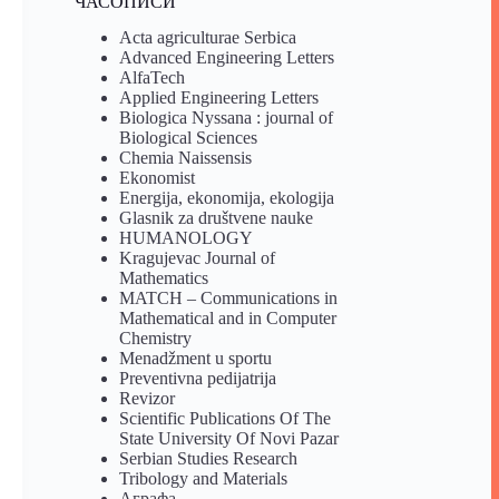
ЧАСОПИСИ
Acta agriculturae Serbica
Advanced Engineering Letters
AlfaTech
Applied Engineering Letters
Biologica Nyssana : journal of
Biological Sciences
Chemia Naissensis
Ekonomist
Energija, ekonomija, ekologija
Glasnik za društvene nauke
HUMANOLOGY
Kragujevac Journal of
Mathematics
MATCH – Communications in
Mathematical and in Computer
Chemistry
Menadžment u sportu
Preventivna pedijatrija
Revizor
Scientific Publications Of The
State University Of Novi Pazar
Serbian Studies Research
Tribology and Materials
Аграфа