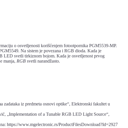
ormaciju o osvetljenosti korišćenjem fotootpornika PGM5539-MP.
m PGM5549. Na sistem je povezana i RGB dioda. Kada je
GB LED svetli tirkiznom bojom. Kada je osvetljenost prvog
je manja,
RGB
svetli narandžasto.
a zadataka iz predmeta osnovi optike“, Elektronski fakultet u
ković, „Implementation of a Tunable RGB LED Light Source“,
na: https://www.mgelectronic.rs/ProductFilesDownload?Id=2927