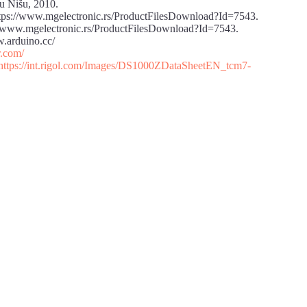
 u Nišu, 2010.
tps://www.mgelectronic.rs/ProductFilesDownload?Id=7543.
//www.mgelectronic.rs/ProductFilesDownload?Id=7543.
.arduino.cc/
r.com/
https://int.rigol.com/Images/DS1000ZDataSheetEN_tcm7-