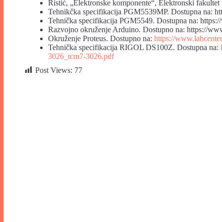
Ristić, „Elektronske komponente“, Elektronski fakultet
Tehnikčka specifikacija PGM5539MP. Dostupna na: ht
Tehnička specifikacija PGM5549. Dostupna na: https:
Razvojno okruženje Arduino. Dostupno na: https://www
Okruženje Proteus. Dostupno na:
https://www.labcente
Tehnička specifikacija RIGOL DS100Z. Dostupna na:
3026_tcm7-3026.pdf
Post Views:
77