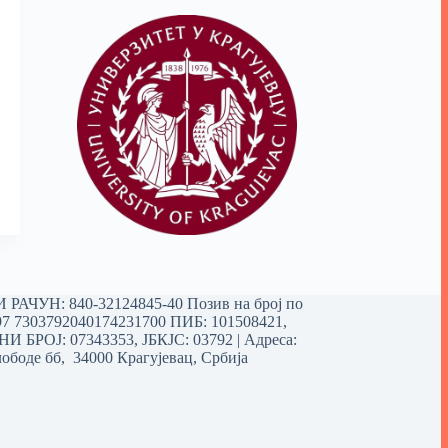
РАЧУН: 840-32124845-40 Позив на број по
97 7303792040174231700
ПИБ: 101508421,
 БРОЈ: 07343353, ЈБКЈС: 03792 | Aдреса:
ободе бб, 34000 Крагујевац, Србија