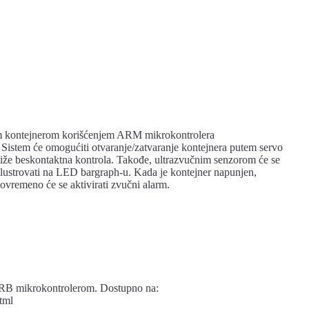
im kontejnerom korišćenjem ARM mikrokontrolera
em će omogućiti otvaranje/zatvaranje kontejnera putem servo
stiže beskontaktna kontrola. Takođe, ultrazvučnim senzorom će se
 ilustrovati na LED bargraph-u. Kada je kontejner napunjen,
ovremeno će se aktivirati zvučni alarm.
B mikrokontrolerom. Dostupno na:
tml