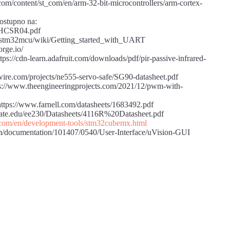
m/content/st_com/en/arm-32-bit-microcontrollers/arm-cortex-
ostupno na:
y/HCSR04.pdf
m/stm32mcu/wiki/Getting_started_with_UART
orge.io/
tps://cdn-learn.adafruit.com/downloads/pdf/pir-passive-infrared-
ire.com/projects/ne555-servo-safe/SG90-datasheet.pdf
://www.theengineeringprojects.com/2021/12/pwm-with-
ttps://www.farnell.com/datasheets/1683492.pdf
astate.edu/ee230/Datasheets/4116R%20Datasheet.pdf
.com/en/development-tools/stm32cubemx.html
com/documentation/101407/0540/User-Interface/uVision-GUI