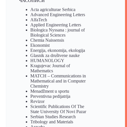
ЧАСОПИСИ
Acta agriculturae Serbica
Advanced Engineering Letters
AlfaTech
Applied Engineering Letters
Biologica Nyssana : journal of
Biological Sciences
Chemia Naissensis
Ekonomist
Energija, ekonomija, ekologija
Glasnik za društvene nauke
HUMANOLOGY
Kragujevac Journal of
Mathematics
MATCH – Communications in
Mathematical and in Computer
Chemistry
Menadžment u sportu
Preventivna pedijatrija
Revizor
Scientific Publications Of The
State University Of Novi Pazar
Serbian Studies Research
Tribology and Materials
Аграфа