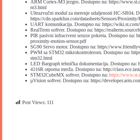
ARM Cortex-M3 jezgro. Dostupno na: https://www.st.co
m3.html
Ultrazvučni modul za merenje udaljenosti HC-SR04. D
https://cdn.sparkfun.com/datasheets/Sensors/Proximit
UART komunikacija. Dostupno na: https://wiki.st.co
RealTerm softver. Dostupno na: https://realterm.sourcef
PIR pasivni infracrveni senzor pokreta. Dostupno na: ht
proximity-motion-sensor.pdf
SG90 Servo motor. Dostupno na: https://www.friendlyw
PWM sa STM32 mikrokontrolerom. Dostupno na: https
stm32.html
LED Bargraph tehnička dokumentacija. Dostupno na: h
4116R otporna mreža. Dostupno na: http://class.ece.i
STM32CubeMX softver. Dostupno na:
https://www.st
µVision softver. Dostupno na: https://developer.arm.
Post Views:
111