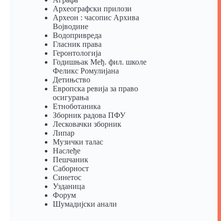
Археографски прилози
Археон : часопис Архива
Војводине
Водопривреда
Гласник права
Геронтологија
Годишњак Међ. фил. школе
Феликс Ромулијана
Детињство
Европска ревија за право
осигурања
Eтноботаника
Зборник радова ПФУ
Лесковачки зборник
Липар
Музички талас
Наслеђе
Пешчаник
Саборност
Синетос
Узданица
Форум
Шумадијски анали