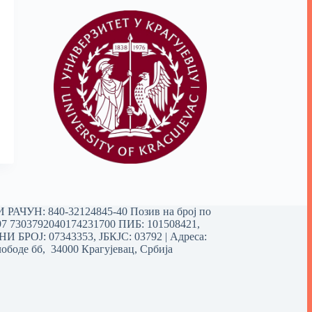
РАЧУН: 840-32124845-40 Позив на број по
97 7303792040174231700
ПИБ: 101508421,
 БРОЈ: 07343353, ЈБКЈС: 03792 | Aдреса:
ободе бб, 34000 Крагујевац, Србија