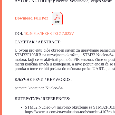
АУТОР / AUTHOR(S): Nevena Veselinović, Veljko Stošić
Download Full Pdf
DOI:
10.46793/IEEESTEC17.025V
САЖЕТАК / ABSTRACT:
U ovom projektu biće obrađen sistem za upravljanje pametn
STM32F103RB na razvojnom okruženju STM32 Nucleo-64. Sist
motora, koji će se aktivirati pomoću PIR senzora, čime se po
meriti količina smeća u kontejneru, a nivo popunjenosti će se
poruka o tome će biti poslata do računara preko UART-a, a ist
КЉУЧНЕ РЕЧИ / KEYWORDS:
pametni kontejner, Nucleo-64
ЛИТЕРАТУРА/ REFERENCES:
STM32 Nucleo-64 razvojno okruženje sa STM32F103R
https://www.st.com/en/evaluation-tools/nucleo-f103rb.h