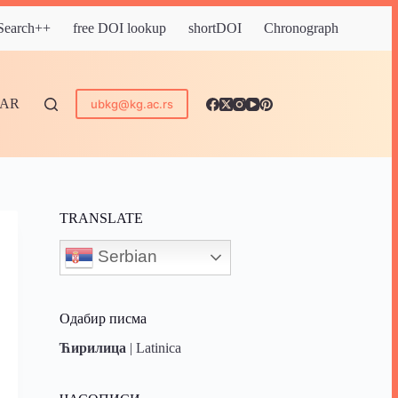
 Search++
free DOI lookup
shortDOI
Chronograph
DAR
ubkg@kg.ac.rs
TRANSLATE
Serbian
Одабир писма
Ћирилица
|
Latinica