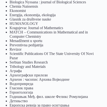
Biologica Nyssana : journal of Biological Sciences
Chemia Naissensis
Ekonomist
Energija, ekonomija, ekologija
Glasnik za društvene nauke
HUMANOLOGY
Kragujevac Journal of Mathematics
MATCH – Communications in Mathematical and in
Computer Chemistry
Menadžment u sportu
Preventivna pedijatrija
Revizor
Scientific Publications Of The State University Of Novi
Pazar
Serbian Studies Research
Tribology and Materials
Аграфа
Археографски прилози
Археон : часопис Архива Војводине
Водопривреда
Гласник права
Геронтологија
Годишњак Међ. фил. школе Феликс Ромулијана
Детињство
Европска ревија за право осигурања