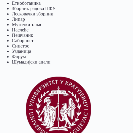
Eтноботаника
Зборник радова ПФУ
Лесковачки зборник
Липар
Музички талас
Наслеђе
Пешчаник
Саборност
Синетос
Узданица
Форум
Шумадијски анали