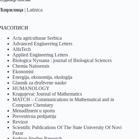
Ћирилица
|
Latinica
ЧАСОПИСИ
Acta agriculturae Serbica
Advanced Engineering Letters
AlfaTech
Applied Engineering Letters
Biologica Nyssana : journal of Biological Sciences
Chemia Naissensis
Ekonomist
Energija, ekonomija, ekologija
Glasnik za društvene nauke
HUMANOLOGY
Kragujevac Journal of Mathematics
MATCH – Communications in Mathematical and in
Computer Chemistry
Menadžment u sportu
Preventivna pedijatrija
Revizor
Scientific Publications Of The State University Of Novi
Pazar
Serbian Studies Research