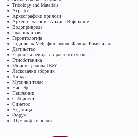
Tribology and Materials
Аграфа
Археографски прилози
Археон : часопис Архива Војводине
Водопривреда
Гласник права
Геронтологија
Годишњак Међ. фил. школе Феликс Ромулијана
Детињство
Европска ревија за право осигурања
Eтноботаника
Зборник радова ПФУ
Лесковачки зборник
Липар
Музички талас
Наслеђе
Пешчаник
Саборност
Синетос
Узданица
Форум
Шумадијски анали