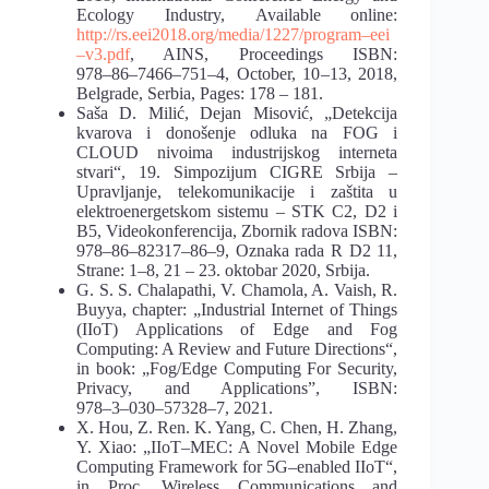
Ecology
Industry,
Available
online:
http://rs.eei2018.org/media/1227/program
–
eei
–
v3.pdf
, AINS, Proceedings ISBN:
978
–
86
–
7466
–
751
–
4, October, 10
–
13, 2018,
Belgrade, Serbia, Pages: 178
–
181.
Saša D. Milić, Dejan Misović,
„Detekcija
kvarova i donošenje odluka na FOG i
CLOUD
nivoima
industrijskog
interneta
stvari“
,
19.
Simpozijum
CIGRE
Srbija
–
Upravljanje,
telekomunikacije i zaštita u
elektroenergetskom sistemu
–
STK C2, D2 i
B5, Videokonferencija,
Zbornik radova ISBN:
978
–
86
–
82317
–
86
–
9, Oznaka rada R D2 11,
Strane: 1
–
8, 21
–
23. oktobar
2020, Srbija.
G. S. S. Chalapathi, V. Chamola, A. Vaish, R.
Buyya, chapter: „Industrial Internet of Things
(IIoT) Applications of Edge and Fog
Computing: A Review and Future Directions“,
in book:
„Fog/Edge Computing For Security,
Privacy, and Applications”, ISBN:
978
–
3
–
030
–
57328
–
7,
2021.
X. Hou, Z. Ren. K. Yang, C. Chen, H. Zhang,
Y. Xiao: „IIoT
–
MEC: A Novel Mobile Edge
Computing
Framework
for
5G
–
enabled
IIoT“,
in
Proc.
Wireless
Communications
and