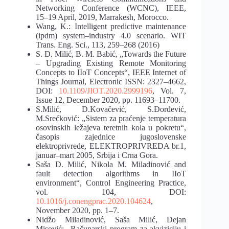
Networking Conference (WCNC), IEEE,
15
–
19 April, 2019, Marrakesh, Morocco.
Wang, K.: Intelligent predictive maintenance
(ipdm) system
–
industry 4.0 scenario. WIT
Trans.
Eng. Sci., 113, 259
–
268 (2016)
S. D. Milić, B. M. Babić, „Towards the Future
–
Upgrading Existing Remote Monitoring
Concepts to IIoT Concepts“,
IEEE Internet of
Things Journal
, Electronic ISSN:
2327
–
4662
,
DOI:
10.1109/JIOT.2020.2999196
, Vol. 7,
Issue 12, December 2020, pp. 11693
–
11700
.
S.Milić, D.Kovačević, S.Đorđević,
M.Srećković: „Sistem za praćenje temperatura
osovinskih
ležajeva
teretnih
kola
u
pokretu“,
časopis
zajednice
jugoslovenske
elektroprivrede,
ELEKTROPRIVREDA br.1,
januar
–
mart 2005, Srbija i Crna Gora.
Saša D. Milić, Nikola M. Miladinović
and
fault detection algorithms in IIoT
environment“
, Control Engineering Practice,
vol. 104,
DOI:
10.1016/j.conengprac.2020.104624
,
November 2020, pp. 1
–
7.
Nidžo
Miladinović, Saša Milić, Dejan
Misović: „Računarski program za akviziciju i