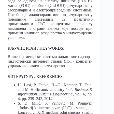
рада се односи на анализу ивичног (EDGE),
магла (FOG) и облак (CLOUD) рачунарства у
саобраћајним и електропривредним системима.
Посебно је анализирано ивично рачунарство у
појединим системима са практично
применљивим IIoT концептима, али су
наглашена и ограничењима које постоје при
примени ивичног рачунарства у индустријским
условима.
КЉУЧНЕ РЕЧИ / KEYWORDS:
Вишепараметарски системи даљинског надзора,
и
ндустријски интернет
ствари
(
IIoT
)
,
конц
e
пти
управљања
,
ивично
рачунарство
ЛИТЕРАТУРА / REFERENCES:
H. Lasi, P. Fettke, H.
–
G. Kemper, T. Feld,
and M. Hoffmann,
„
Industry 4.0
“
,
Business &
Information Systems Engineering
, vol. 6, no.
4, pp. 239
–
242, 2014.
S. D. Milić, S. Veinović, M. Ponjavić,
„
Industrijski internet stvari (IIoT)
–
strategije i
koncepti
„, XIX međunarodni naučno
–
stručni