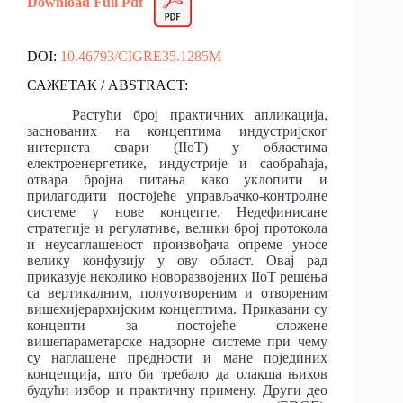
Download Full Pdf
DOI:
10.46793/CIGRE35.1285M
САЖЕТАК / ABSTRACT:
Растући број практичних апликација,
заснованих на концептима индустријског
интернета свари (IIoT) у областима
електроенергетике, индустрије и саобраћаја,
отвара бројна питања како уклопити и
прилагодити постојеће управљачко-контролне
системе у нове концепте. Недефинисане
стратегије и регулативе, велики број протокола
и неусаглашеност произвођача опреме уносе
велику конфузију у ову област. Овај рад
приказује неколико новоразвојених IIoT решења
са вертикалним, полуотвореним и отвореним
вишехијерархијским концептима. Приказани су
концепти за постојеће сложене
вишепараметарске надзорне системе при чему
су наглашене предности и мане појединих
концепција, што би требало да олакша њихов
будући избор и практичну примену. Други део