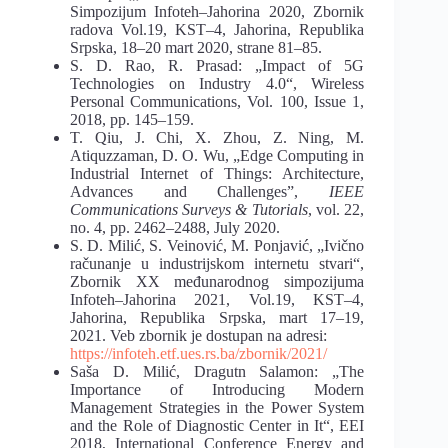
Simpozijum Infoteh
–
Jahorina 2020, Zbornik
radova
Vol.19, KST
–
4, Jahorina, Republika
Srpska, 18
–
20 mart 2020, strane 81
–
85.
S.
D.
Rao,
R.
Prasad:
„Impact
of
5G
Technologies
on
Industry
4.0“,
Wireless
Personal Communications, Vol. 100, Issue 1,
2018, pp. 145
–
159.
T. Qiu, J. Chi, X. Zhou, Z. Ning, M.
Atiquzzaman, D. O. Wu,
„
Edge Computing in
Industrial
Internet of Things: Architecture,
Advances and Challenges”,
IEEE
Communications Surveys &
Tutorials
, vol. 22,
no. 4, pp.
2462
–
2488, July 2020.
S. D. Milić, S. Veinović, M. Ponjavić, „
Ivično
računanje u industrijskom internetu stvari
“,
Zbornik XX međunarodnog simpozijuma
Infoteh
–
Jahorina 2021, Vol.19, KST
–
4,
Jahorina,
Republika
Srpska,
mart
17
–
19,
2021.
Veb
z
bornik
je
dostupan
na
adresi:
https://infoteh.etf.ues.rs.ba/zbornik/2021/
Saša D. Milić, Dragutn Salamon:
„
The
Importance of Introducing Modern
Management
Strategies in the Power System
and the Role of Diagnostic Center in It
“
, EEI
2018, International
Conference
Energy
and