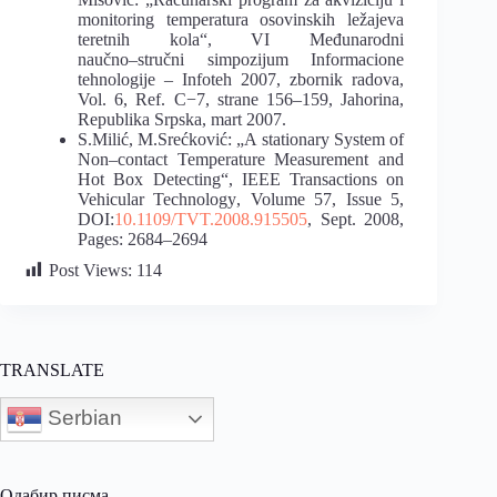
monitoring
temperatura osovinskih ležajeva
teretnih kola“, VI Međunarodni
naučno
–
stručni simpozijum
Informacione
tehnologije
–
Infoteh 2007, zbornik radova,
Vol. 6, Ref. C
−
7, strane 156
–
159,
Jahorina,
Republika Srpska, mart 2007.
S.Milić, M.Srećković: „A stationary System of
Non
–
contact Temperature Measurement and
Hot
Box
Detecting“,
IEEE
Transactions
on
Vehicular
Technology
,
Volume
57,
Issue
5,
DOI:
10.1109/TVT.2008.915505
, Sept. 2008,
Pages: 2684
–
2694
Post Views:
114
TRANSLATE
Serbian
Одабир писма