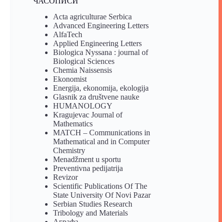
ЧАСОПИСИ
Acta agriculturae Serbica
Advanced Engineering Letters
AlfaTech
Applied Engineering Letters
Biologica Nyssana : journal of
Biological Sciences
Chemia Naissensis
Ekonomist
Energija, ekonomija, ekologija
Glasnik za društvene nauke
HUMANOLOGY
Kragujevac Journal of
Mathematics
MATCH – Communications in
Mathematical and in Computer
Chemistry
Menadžment u sportu
Preventivna pedijatrija
Revizor
Scientific Publications Of The
State University Of Novi Pazar
Serbian Studies Research
Tribology and Materials
Аграфа