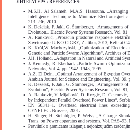
ЛИТЕРАТУРА / REFERENCES:
M
.
S
.
H
.
Al Salameh, M
.
A
.
S. Hassouna
, „
Arranging
Intelligence
Technique
to
Minimize
Electromagnetic
213
–
236, 2010.
K. Deželak, F. Jakl, G. Štumberger, „
Arrangem
ents o
Evolution
„, Electric Power Systems Research,
Vol.
81
,
A
.
Rankovi
ć,
„
Prora
č
un
prostorne
raspodele
elektri
č
Savetovanje JUKO CIGRE, Zlatibor, 2013, Referat C4
K. Król,W. Machczyński, „Optimization of Electric a
Genetic and Particle Swarm Algorithms“, Archives of El
J.H. Holland,
„
Adaptation in
N
atural and
A
rtificial
S
ys
J. Kennedy
,
R. Eberhart,
„
Particle
S
warm
O
ptimizati
Networks, Vol.
4,
pp. 1942
–
1948
,
1995
.
A
.
Z. El Dein
, „
Optimal Arrangement of Egyptian Over
Arabian Journal for Science and Engineering
,
Vol. 39, 
K. Deželak, F. Jakl, G. Štumberger, „Arrangements 
Evolution“, Electric Power Systems Research, Vol. 81,
A. Ranković, V. Mijailović, D. Rozgić, D. Ćetenović, 
by
Independent Parallel
Overhead
Power
Lines“,
Serbi
EN 50341
–
1. Overhead electrical lines exceedi
CENELEC: Brussels, 2001.
H. Singer, H. Steinbigler, P. Weiss, „A Charge Simu
Trans. on Power apparatus and systems, Vol. PAS
–
93, 
Pravilnik o granicama izlaganja nejonizujućim
zračenji