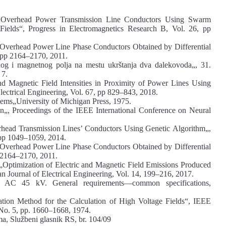
Overhead Power Transmission Line Conductors Using
Swarm
Fields“,
Progress
in
Electromagnetics
Research
B
,
Vol. 26, pp
f Overhead Power Line Phase Conductors Obtained by
Differential
 pp
2164
–
2170
, 2011.
nog
i
magnetnog
polja
na
mestu
ukr
š
tanja
dva
dalekovoda
„, 31.
7.
nd Magnetic Field Intensities in Proximity of Power
Lines Using
ectrical Engineering, Vol. 67, pp
829
–
843, 2018.
tems
„
University of Michigan Press
, 1975.
on
„
, Proceedings of the IEEE International Conference
on Neural
head Transmission Lines’ Conductors Using Genetic
Algorithm
„,
pp
1049
–
1059, 2014.
of Overhead Power Line Phase Conductors Obtained by
Differential
 2164
–
2170, 2011.
„Optimization of Electric and Magnetic Field
Emi
ssions
Produced
an
Journal
of
Electrical
Engineering, Vol. 14, 199
–
216, 2017.
ng AC 45 kV. General requirements
—
common specifications
,
lation Method for the Calculation of High Voltage
Fields“, IEEE
No. 5, pp. 1660
–
1668, 1974.
ma
, Službeni glasnik RS, br. 104/09