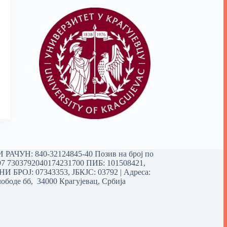
РАЧУН: 840-32124845-40 Позив на број по
97 7303792040174231700
ПИБ: 101508421,
 БРОЈ: 07343353, ЈБКЈС: 03792 | Aдреса:
ободе бб, 34000 Крагујевац, Србија