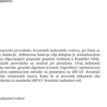
jailović
rasporeda provodnika dvostrukih nadzemnih vodova, pri čemu se
 indukcije. Jedinstvena funkcija cilja dobijena je normalizacijom
na odgovarajuće propisane granične vrednosti u Republici Srbiji.
faznih provodnika su uvaženi pri proračunu. Ovaj nelinearni
ka metoda: genetski algoritam (Genetic Algorithm) i optimizacioni
loženi optimizacioni metodie su primenjeni na 400 kV dvostruki
ine izolatorskih lanaca. Kako bi se procenila efikasnost oba
obijenim za standardni 400 kV dvostruki nadzemni vod.
nadzemni vodovi