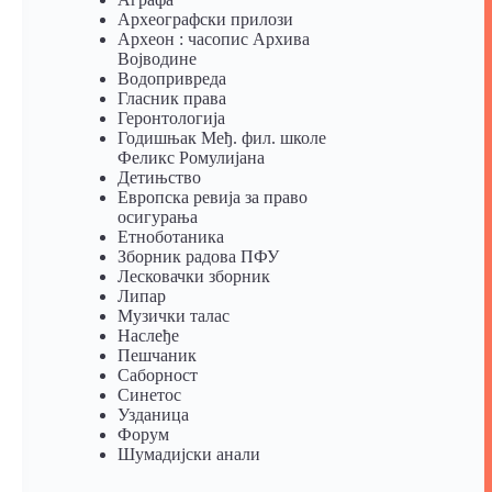
Археографски прилози
Археон : часопис Архива
Војводине
Водопривреда
Гласник права
Геронтологија
Годишњак Међ. фил. школе
Феликс Ромулијана
Детињство
Европска ревија за право
осигурања
Eтноботаника
Зборник радова ПФУ
Лесковачки зборник
Липар
Музички талас
Наслеђе
Пешчаник
Саборност
Синетос
Узданица
Форум
Шумадијски анали