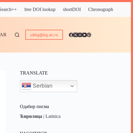
 Search++
free DOI lookup
shortDOI
Chronograph
DAR
ubkg@kg.ac.rs
TRANSLATE
Serbian
Одабир писма
Ћирилица
|
Latinica