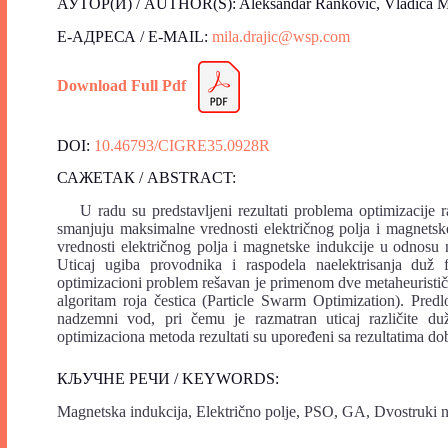
АУТОР(И) / AUTHOR(S): Aleksandar Ranković, Vladica Mi
Е-АДРЕСА / E-MAIL:
mila.drajic@wsp.com
Download Full Pdf
DOI:
10.46793/CIGRE35.0928R
САЖЕТАК / ABSTRACT:
U radu su predstavljeni rezultati problema optimizacije 
smanjuju maksimalne vrednosti električnog polja i magnetske
vrednosti električnog polja i magnetske indukcije u odnosu 
Uticaj ugiba provodnika i raspodela naelektrisanja duž 
optimizacioni problem rešavan je primenom dve metaheuristič
algoritam roja čestica (Particle Swarm Optimization). Pred
nadzemni vod, pri čemu je razmatran uticaj različite duž
optimizaciona metoda rezultati su upoređeni sa rezultatima d
КЉУЧНЕ РЕЧИ / KEYWORDS:
Magnetska indukcija,
Električ
no polje,
PSO,
GA,
Dvostruki 