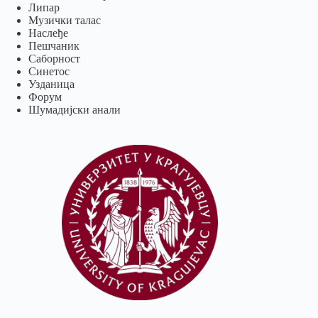
Липар
Музички талас
Наслеђе
Пешчаник
Саборност
Синетос
Узданица
Форум
Шумадијски анали