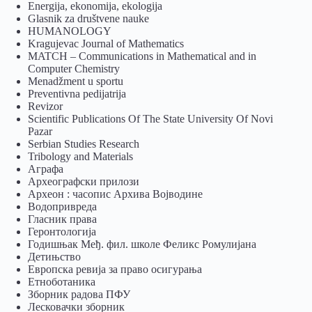
Energija, ekonomija, ekologija
Glasnik za društvene nauke
HUMANOLOGY
Kragujevac Journal of Mathematics
MATCH – Communications in Mathematical and in
Computer Chemistry
Menadžment u sportu
Preventivna pedijatrija
Revizor
Scientific Publications Of The State University Of Novi
Pazar
Serbian Studies Research
Tribology and Materials
Аграфа
Археографски прилози
Археон : часопис Архива Војводине
Водопривреда
Гласник права
Геронтологија
Годишњак Међ. фил. школе Феликс Ромулијана
Детињство
Европска ревија за право осигурања
Eтноботаника
Зборник радова ПФУ
Лесковачки зборник