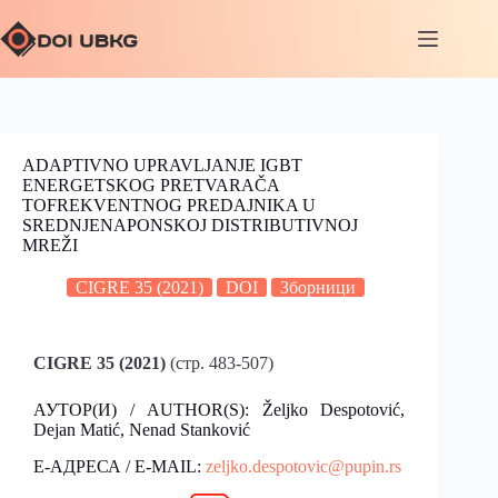
ADAPTIVNO UPRAVLJANJE IGBT
ENERGETSKOG PRETVARAČA
TOFREKVENTNOG PREDAJNIKA U
SREDNJENAPONSKOJ DISTRIBUTIVNOJ
MREŽI
CIGRE 35 (2021)
DOI
Зборници
CIGRE 35 (2021)
(стр. 483-507)
АУТОР(И) / AUTHOR(S): Željko Despotović,
Dejan Matić, Nenad Stanković
Е-АДРЕСА / E-MAIL:
zeljko.despotovic@pupin.rs