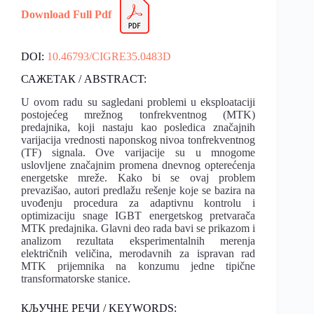
Download Full Pdf
DOI:
10.46793/CIGRE35.0483D
САЖЕТАК / ABSTRACT:
U ovom radu su sagledani problemi u eksploataciji
postojećeg mrežnog tonfrekventnog (MTK)
predajnika, koji nastaju kao posledica značajnih
varijacija vrednosti naponskog nivoa tonfrekventnog
(TF) signala. Ove varijacije su u mnogome
uslovljene značajnim promena dnevnog opterećenja
energetske mreže. Kako bi se ovaj problem
prevazišao, autori predlažu rešenje koje se bazira na
uvođenju procedura za adaptivnu kontrolu i
optimizaciju snage IGBT energetskog pretvarača
MTK predajnika. Glavni deo rada bavi se prikazom i
analizom rezultata eksperimentalnih merenja
električnih veličina, merodavnih za ispravan rad
MTK prijemnika na konzumu jedne tipične
transformatorske stanice.
КЉУЧНЕ РЕЧИ / KEYWORDS: