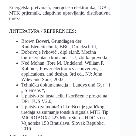
Energetski pretvarači, energetska elektronika, IGBT,
MTK prijemnik, adaptivno upravljanje, distributivna
mreža
ЛИТЕРАТУРА / REFERENCES:
Brown Boveri, Grundlagen der
Rundsteuertechnik, BBC, Druckschrift,
Dobrivoje Ivković , dipl.el.inž. Mrežna
tonfrekventana komanda 1-7, zbirka prevoda
Ned Mohan, Tore M. Undeland, William P.
Robbins, Power electronics : converters,
applications, and design, 3rd ed., NJ: John
Wiley and Sons, 2003
Tehnička dokumentacija „ Landys und Gyr “ i
„ Siemens “,
Uputstvo za instalaciju i korišćenje programa
DP1 FUS V2.0,
Uputstvo za montažu i korišćenje grafičkog
uređaja za snimanje tonskih signala MTK Tip:
MICROBOX-T-23 MicroStep – HDO s.r.o.
Vajnorska 158 Bratislava, Slovak Republic,
2016.