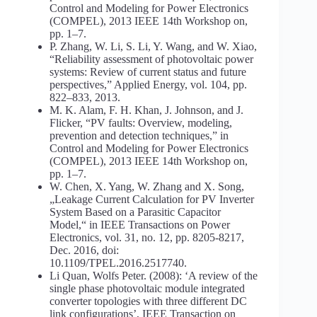
Control and Modeling for Power Electronics
(COMPEL), 2013 IEEE 14th Workshop on,
pp. 1–7.
P. Zhang, W. Li, S. Li, Y. Wang, and W. Xiao,
“Reliability assessment of photovoltaic power
systems: Review of current status and future
perspectives,” Applied Energy, vol. 104, pp.
822–833, 2013.
M. K. Alam, F. H. Khan, J. Johnson, and J.
Flicker, “PV faults: Overview, modeling,
prevention and detection techniques,” in
Control and Modeling for Power Electronics
(COMPEL), 2013 IEEE 14th Workshop on,
pp. 1–7.
W. Chen, X. Yang, W. Zhang and X. Song,
„Leakage Current Calculation for PV Inverter
System Based on a Parasitic Capacitor
Model,“ in IEEE Transactions on Power
Electronics, vol. 31, no. 12, pp. 8205-8217,
Dec. 2016, doi:
10.1109/TPEL.2016.2517740.
Li Quan, Wolfs Peter. (2008): ‘A review of the
single phase photovoltaic module integrated
converter topologies with three different DC
link configurations’, IEEE Transaction on