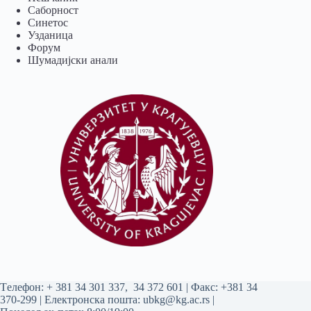
Саборност
Синетос
Узданица
Форум
Шумадијски анали
Tелефон:
+ 381 34 301 337
,
34 372 601
| Факс: +381 34
370-299 | Електронска пошта:
ubkg@kg.ac.rs
|