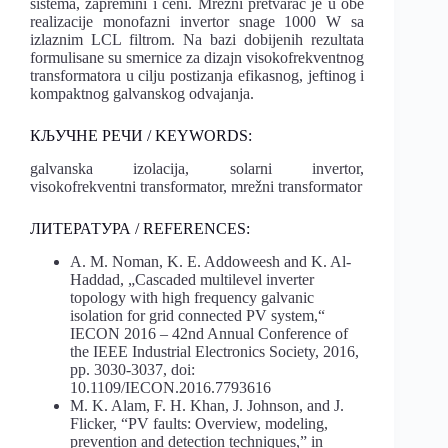
sistema, zapremini i ceni. Mrežni pretvarač je u obe
realizacije monofazni invertor snage 1000 W sa
izlaznim LCL filtrom. Na bazi dobijenih rezultata
formulisane su smernice za dizajn visokofrekventnog
transformatora u cilju postizanja efikasnog, jeftinog i
kompaktnog galvanskog odvajanja.
КЉУЧНЕ РЕЧИ / KEYWORDS:
galvanska izolacija, solarni invertor,
visokofrekventni transformator, mrežni transformator
ЛИТЕРАТУРА / REFERENCES:
A. M. Noman, K. E. Addoweesh and K. Al-
Haddad, „Cascaded multilevel inverter
topology with high frequency galvanic
isolation for grid connected PV system,“
IECON 2016 – 42nd Annual Conference of
the IEEE Industrial Electronics Society, 2016,
pp. 3030-3037, doi:
10.1109/IECON.2016.7793616
M. K. Alam, F. H. Khan, J. Johnson, and J.
Flicker, “PV faults: Overview, modeling,
prevention and detection techniques,” in