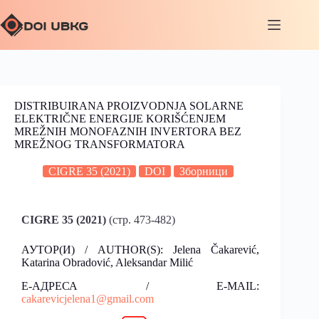
DISTRIBUIRANA PROIZVODNJA SOLARNE
ELEKTRIČNE ENERGIJE KORIŠĆENJEM
MREŽNIH MONOFAZNIH INVERTORA BEZ
MREŽNOG TRANSFORMATORA
CIGRE 35 (2021)
DOI
Зборници
CIGRE 35 (2021)
(стр. 473-482)
АУТОР(И) / AUTHOR(S): Jelena Čakarević,
Katarina Obradović, Aleksandar Milić
Е-АДРЕСА / E-MAIL:
cakarevicjelena1
@
gmail.com