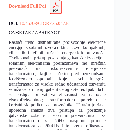
Download Full Pdf
DOI:
10.46793/CIGRE35.0473C
САЖЕТАК / ABSTRACT:
Rastući trend distribuirane proizvodnje električne
energije iz solarnih izvora diktira razvoj kompaktnih,
efikasnih i jeftinih rešenja energetskih pretvarača.
Tradicionalni pristup postizanja galvanske izolacije u
solarnim elektranama podrazumeva rad mrežnih
pretvarača uz niskofrekventne energetske
transformatore, koji su često predimenzionisani.
Korišćenjem topologija koje u sebi integrišu
transformator za visoke radne učestanosti ostvaruju
se niža cena i manji gabarit celog sistema. Ipak, da bi
se postigla prihvatljiva efikasnost za namotaje
visokofrekventnog transformatora potrebno je
koristiti skupe licnaste provodnike. U radu je data
uporedna analiza dva pristupa za postizanje
galvanske izolacije u solarnim pretvaračima – sa
transformatorom za 50Hz naspram primene
transformatora za 200kHz i to prema efikasnosti