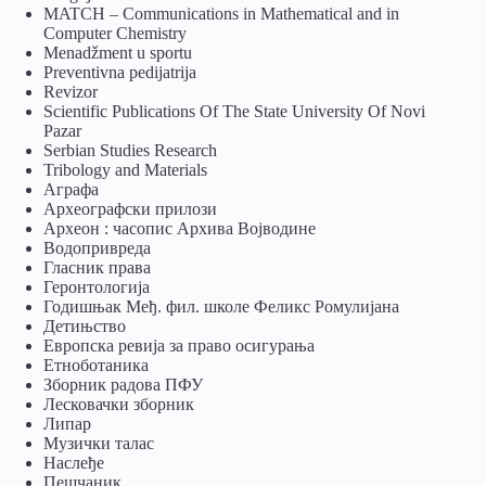
MATCH – Communications in Mathematical and in
Computer Chemistry
Menadžment u sportu
Preventivna pedijatrija
Revizor
Scientific Publications Of The State University Of Novi
Pazar
Serbian Studies Research
Tribology and Materials
Аграфа
Археографски прилози
Археон : часопис Архива Војводине
Водопривреда
Гласник права
Геронтологија
Годишњак Међ. фил. школе Феликс Ромулијана
Детињство
Европска ревија за право осигурања
Eтноботаника
Зборник радова ПФУ
Лесковачки зборник
Липар
Музички талас
Наслеђе
Пешчаник