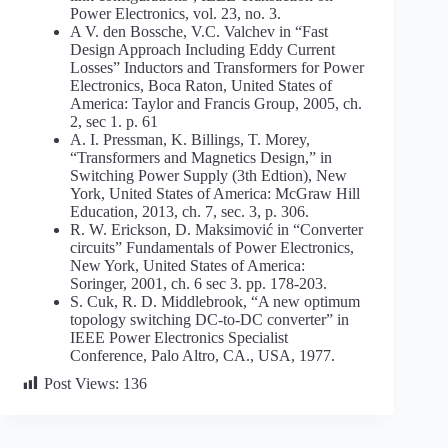
Power Electronics, vol. 23, no. 3.
A V. den Bossche, V.C. Valchev in “Fast
Design Approach Including Eddy Current
Losses” Inductors and Transformers for Power
Electronics, Boca Raton, United States of
America: Taylor and Francis Group, 2005, ch.
2, sec 1. p. 61
A. I. Pressman, K. Billings, T. Morey,
“Transformers and Magnetics Design,” in
Switching Power Supply (3th Edtion), New
York, United States of America: McGraw Hill
Education, 2013, ch. 7, sec. 3, p. 306.
R. W. Erickson, D. Maksimović in “Converter
circuits” Fundamentals of Power Electronics,
New York, United States of America:
Soringer, 2001, ch. 6 sec 3. pp. 178-203.
S. Cuk, R. D. Middlebrook, “A new optimum
topology switching DC-to-DC converter” in
IEEE Power Electronics Specialist
Conference, Palo Altro, CA., USA, 1977.
Post Views:
136