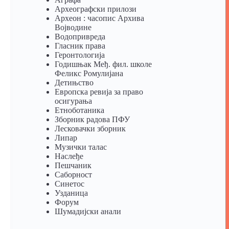
Археографски прилози
Археон : часопис Архива
Војводине
Водопривреда
Гласник права
Геронтологија
Годишњак Међ. фил. школе
Феликс Ромулијана
Детињство
Европска ревија за право
осигурања
Eтноботаника
Зборник радова ПФУ
Лесковачки зборник
Липар
Музички талас
Наслеђе
Пешчаник
Саборност
Синетос
Узданица
Форум
Шумадијски анали