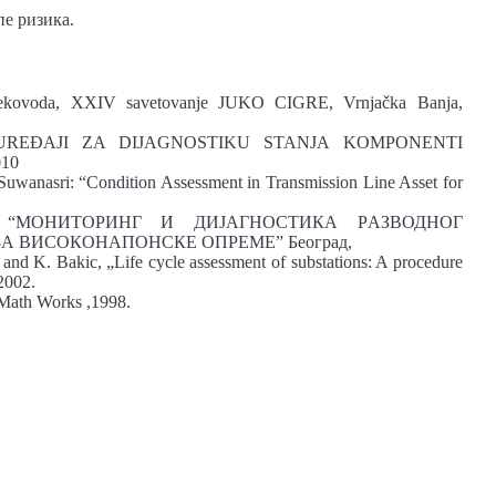
е ризика.
alekovoda, XXIV savetovanje JUKO CIGRE, Vrnjačka Banja,
E I UREĐAJI ZA DIJAGNOSTIKU STANJA KOMPONENTI
10
uwanasri: “Condition Assessment in Transmission Line Asset for
tacija “МОНИТОРИНГ И ДИЈАГНОСТИКА РAЗВОДНОГ
А ВИСОКОНАПОНСКЕ ОПРЕМЕ” Београд,
u and K. Bakic, „Life cycle assessment of substations: A procedure
 2002.
Math Works ,1998.