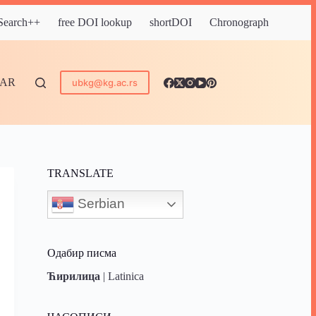
 Search++
free DOI lookup
shortDOI
Chronograph
DAR
ubkg@kg.ac.rs
TRANSLATE
Serbian
Одабир писма
Ћирилица
|
Latinica