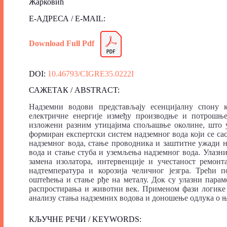
Жарковић
Е-АДРЕСА / E-MAIL:
Download Full Pdf
DOI:
10.46793/CIGRE35.0222I
САЖЕТАК / ABSTRACT:
Надземни водови представљају есенцијалну спону 
електричне енергије између производње и потрошњ
изложени разним утицајима спољашње околине, што уз
формиран експертски систем надземног вода који се сас
надземног вода, стање проводника и заштитне ужади н
вода и стање стуба и уземљења надземног вода. Улазн
замена изолатора, интервенције и учестаност ремонт
надтемпература и корозија челичног језгра. Трећи 
оштећења и стање рђе на металу. Док су улазни парам
распростирања и животни век. Применом фази логике
анализу стања надземних водова и доношење одлука о њ
КЉУЧНЕ РЕЧИ / KEYWORDS: