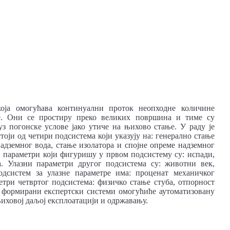
која омогућава континуални проток неопходне количине
е. Они се простиру преко великих површина и тиме су
 погонске услове јако утиче на њихово стање. У раду је
тоји од четири подсистема који указују на: генерално стање
адземног вода, стање изолатора и спојне опреме надземног
и параметри који фигуришу у првом подсистему су: испади,
а. Улазни параметри другог подсистема су: животни век,
подсистем за улазне параметре има: проценат механичког
етри четвртог подсистема: физичко стање стуба, отпорност
 формирани експертски системи омогућиће аутоматизовану
иховој даљој експлоатацији и одржавању.