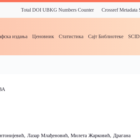
Total DOI UBKG Numbers Counter
Crossref Metadata
фска издања
Ценовник
Статистика
Сајт Библиотеке
SCI
ВА
тонијевић, Лазар Млађеновић, Милета Жарковић, Драгана