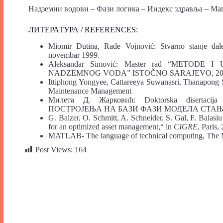
Надземни водови – Фази логика – Индекс здравља – Мап
ЛИТЕРАТУРА / REFERENCES:
Miomir Dutina, Rade Vojnović: Stvarno stanje d
novembar 1999.
Aleksandar Simović: Master rad “METOD
NADZEMNOG VODA” ISTOČNO SARAJEVO, 20
Ittiphong Yongyee, Cattareeya Suwanasri, Thanapong S
Maintenance Management
Mилета Д. Жарковић: Doktorska diser
ПОСТРОЈЕЊА НА БАЗИ ФАЗИ МОДЕЛА СТАЊ
G. Balzer, O. Schmitt, A. Schneider, S. Gal, F. Balasi
for an optimized asset management,“ in
CIGRE
, Paris,
MATLAB- The language of technical computing, The 
Post Views:
164