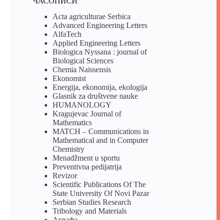
ЧАСОПИСИ
Acta agriculturae Serbica
Advanced Engineering Letters
AlfaTech
Applied Engineering Letters
Biologica Nyssana : journal of
Biological Sciences
Chemia Naissensis
Ekonomist
Energija, ekonomija, ekologija
Glasnik za društvene nauke
HUMANOLOGY
Kragujevac Journal of
Mathematics
MATCH – Communications in
Mathematical and in Computer
Chemistry
Menadžment u sportu
Preventivna pedijatrija
Revizor
Scientific Publications Of The
State University Of Novi Pazar
Serbian Studies Research
Tribology and Materials
Аграфа