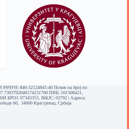
РАЧУН: 840-32124845-40 Позив на број по
97 7303792040174231700
ПИБ: 101508421,
 БРОЈ: 07343353, ЈБКЈС: 03792 | Aдреса:
ободе бб, 34000 Крагујевац, Србија