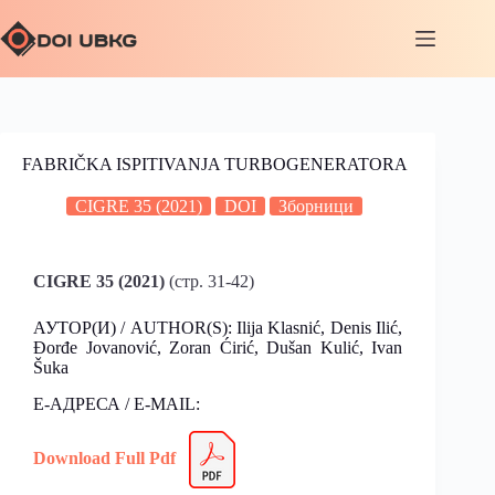
FABRIČKA ISPITIVANJA TURBOGENERATORA
CIGRE 35 (2021)
DOI
Зборници
CIGRE 35 (2021)
(стр. 31-42)
АУТОР(И) / AUTHOR(S): Ilija Klasnić, Denis Ilić,
Đorđe Jovanović, Zoran Ćirić, Dušan Kulić, Ivan
Šuka
Е-АДРЕСА / E-MAIL:
Download Full Pdf