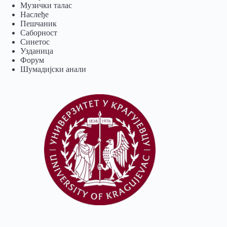
Музички талас
Наслеђе
Пешчаник
Саборност
Синетос
Узданица
Форум
Шумадијски анали