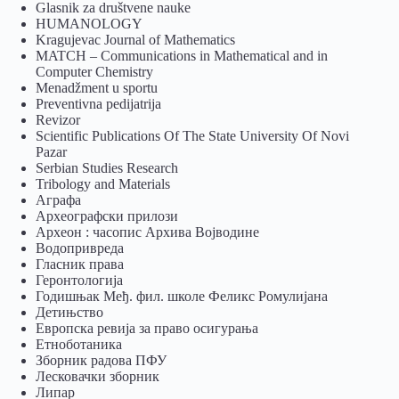
Glasnik za društvene nauke
HUMANOLOGY
Kragujevac Journal of Mathematics
MATCH – Communications in Mathematical and in
Computer Chemistry
Menadžment u sportu
Preventivna pedijatrija
Revizor
Scientific Publications Of The State University Of Novi
Pazar
Serbian Studies Research
Tribology and Materials
Аграфа
Археографски прилози
Археон : часопис Архива Војводине
Водопривреда
Гласник права
Геронтологија
Годишњак Међ. фил. школе Феликс Ромулијана
Детињство
Европска ревија за право осигурања
Eтноботаника
Зборник радова ПФУ
Лесковачки зборник
Липар