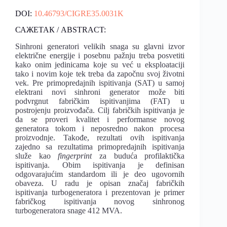
DOI:
10.46793/CIGRE35.0031K
САЖЕТАК / ABSTRACT:
Sinhroni generatori velikih snaga su glavni izvor
električne energije i posebnu pažnju treba posvetiti
kako onim jedinicama koje su već u eksploataciji
tako i novim koje tek treba da započnu svoj životni
vek. Pre primopredajnih ispitivanja (SAT) u samoj
elektrani novi sinhroni generator može biti
podvrgnut fabričkim ispitivanjima (FAT) u
postrojenju proizvođača. Cilj fabričkih ispitivanja je
da se proveri kvalitet i performanse novog
generatora tokom i neposredno nakon procesa
proizvodnje. Takođe, rezultati ovih ispitivanja
zajedno sa rezultatima primopredajnih ispitivanja
služe kao
fingerprint
za buduća profilaktička
ispitivanja. Obim ispitivanja je definisan
odgovarajućim standardom ili je deo ugovornih
obaveza. U radu je opisan značaj fabričkih
ispitivanja turbogeneratora i prezentovan je primer
fabričkog ispitivanja novog sinhronog
turbogeneratora snage 412 MVA.