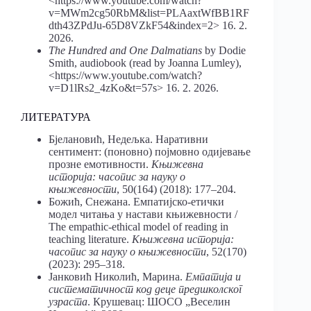
<https://www.youtube.com/watch?
v=MWm2cg50RbM&list=PLAaxtWfBB1RF
dth43ZPdJu-65D8VZkF54&index=2> 16. 2.
2026.
The Hundred and One Dalmatians
by Dodie
Smith, audiobook (read by Joanna Lumley),
<https://www.youtube.com/watch?
v=D1lRs2_4zKo&t=57s> 16. 2. 2026.
ЛИТЕРАТУРА
Бјелановић, Недељка. Наративни
сентимент: (поновно) појмовно одијевање
прозне емотивности.
K
њижевна
историја: часопис за науку о
књижевности
, 50(164) (2018): 177–204.
Божић, Снежана. Емпатијско-етички
модел читања у настави књижевности /
The empathic-ethical model of reading in
teaching literature.
Kњижевна историја
:
часопис за науку о књижевности
, 52(170)
(2023): 295–318.
Јанковић Николић, Марина.
Емпатија и
систематичност код деце предшколског
узраста
. Крушевац: ШОСО „Веселин