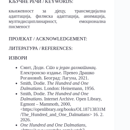
КЉУЧНЕ РЕЧИ / KEYWORDS:
књижевност за дјецу, трансмедијална
адаптација, филмска адаптација, анимација,
мултидисциплинарност, емоционална
писменост
ПРОЈЕКАТ / ACKNOWLEDGEMENT:
ЛИТЕРАТУРА / REFERENCES:
ИЗВОРИ
Смит, Доди.
Сто и један далматинац
.
Електронско издање. Превео Драшко
Рогановић. Београд: Лагуна, 2021.
Smith, Dodie.
The Hundred and One
Dalmatians
. London: Heinemann, 1956.
Smith, Dodie.
The Hundred and One
Dalmatians
. Internet Archive. Open Library,
Egmont – Mammoth, 2000,
<https://openlibrary.org/books/OL18713831M
/The_Hundred_and_One_Dalmatians> 16. 2.
2026.
One Hundred and One Dalmatians
,