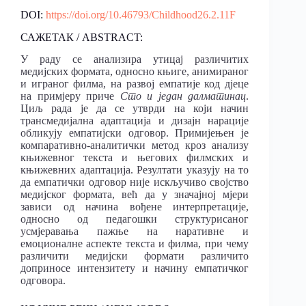
DOI:
https://doi.org/10.46793/Childhood26.2.11F
САЖЕТАК / ABSTRACT:
У раду се анализира утицај различитих
медијских формата, односно књиге, анимираног
и играног филма, на развој емпатије код дјеце
на примјеру приче
Сто и један далматинац
.
Циљ рада је да се утврди на који начин
трансмедијална адаптација и дизајн нарације
обликују емпатијски одговор. Примијењен је
компаративно-аналитички метод кроз анализу
књижевног текста и његових филмских и
књижевних адаптација. Резултати указују на то
да емпатички одговор није искључиво својство
медијског формата, већ да у значајној мјери
зависи од начина вођене интерпретације,
односно од педагошки структурисаног
усмјеравања пажње на наративне и
емоционалне аспекте текста и филма, при чему
различити медијски формати различито
доприносе интензитету и начину емпатичког
одговора.