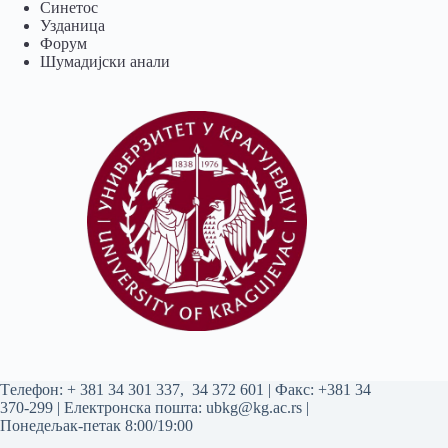
Синетос
Узданица
Форум
Шумадијски анали
Tелефон:
+ 381 34 301 337
,
34 372 601
| Факс: +381 34
370-299 | Електронска пошта:
ubkg@kg.ac.rs
|
Понедељак-петак 8:00/19:00