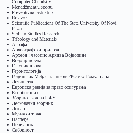
Computer Chemistry
Menadžment u sportu
Preventivna pedijatrija
Revizor
Scientific Publications Of The State University Of Novi
Pazar
Serbian Studies Research
Tribology and Materials
Аграфа
Археографски прилози
Археон : часопис Архива Војводине
Водопривреда
Гласник права
Геронтологија
Годишњак Међ. фил. школе Феликс Ромулијана
Детињство
Европска ревија за право осигурања
Eтноботаника
Зборник радова ПФУ
Лесковачки зборник
Липар
Музички талас
Наслеђе
Пешчаник
Саборност