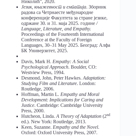
Николић”, 2020.
Језик, књижевност и емпатија
. Зборник
радова са Четрнаесте међународне
конференције Факултета за стране језике,
одржане 30. и 31. маја 2025. године
/
Language, Literature, and Empathy.
Proceedings of the Fourteenth International
Conference at the Faculty of Foreign
Languages, 30–31 May 2025. Београд: Алфа
БК Универзитет, 2025.
Davis, Mark H.
Empathy: A Social
Psychological Approach
. Boulder, CO:
Westview Press, 1994.
Desmond, John, Peter Hawkes.
Adaptation:
Studying Film and Literature
. London:
Routledge, 2006.
Hoffman, Martin L.
Empathy and Moral
Development: Implications for Caring and
Justice
. Cambridge: Cambridge University
Press, 2000.
nd
Hutcheon, Linda.
A Theory of Adaptation
(2
ed.). New York: Routledge, 2013.
Keen, Suzanne.
Empathy and the Novel
.
Oxford: Oxford University Press, 2007.