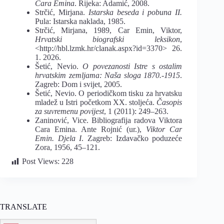
Cara Emina
. Rijeka: Adamić, 2008.
Strčić, Mirjana.
Istarska beseda i pobuna II.
Pula: Istarska naklada, 1985.
Strčić, Mirjana, 1989, Car Emin, Viktor,
Hrvatski biografski leksikon
,
<http://hbl.lzmk.hr/clanak.aspx?id=3370> 26.
1. 2026.
Šetić, Nevio.
O povezanosti Istre s ostalim
hrvatskim zemljama: Naša sloga 1870.-1915
.
Zagreb: Dom i svijet, 2005.
Šetić, Nevio. O periodičkom tisku za hrvatsku
mladež u Istri početkom XX. stoljeća.
Časopis
za suvremenu povijest
, 1 (2011): 249–263.
Zaninović, Vice. Bibliografija radova Viktora
Cara Emina. Ante Rojnić (ur.),
Viktor Car
Emin. Djela I
. Zagreb: Izdavačko poduzeće
Zora, 1956, 45–121.
Post Views:
228
TRANSLATE