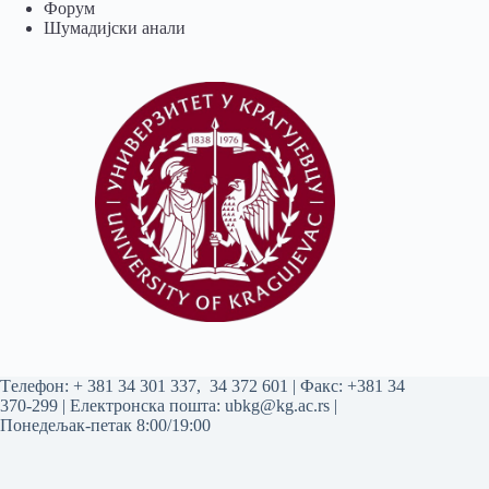
Форум
Шумадијски анали
Tелефон:
+ 381 34 301 337
,
34 372 601
| Факс: +381 34
370-299 | Електронска пошта:
ubkg@kg.ac.rs
|
Понедељак-петак 8:00/19:00