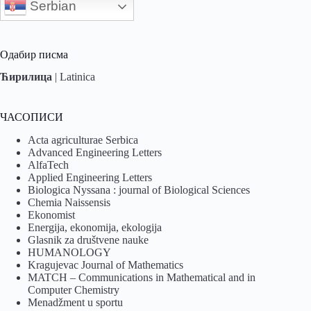
Serbian
Одабир писма
Ћирилица
|
Latinica
ЧАСОПИСИ
Acta agriculturae Serbica
Advanced Engineering Letters
AlfaTech
Applied Engineering Letters
Biologica Nyssana : journal of Biological Sciences
Chemia Naissensis
Ekonomist
Energija, ekonomija, ekologija
Glasnik za društvene nauke
HUMANOLOGY
Kragujevac Journal of Mathematics
MATCH – Communications in Mathematical and in
Computer Chemistry
Menadžment u sportu