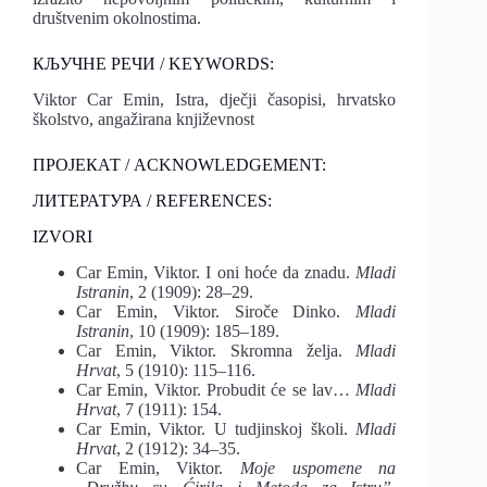
društvenim okolnostima.
КЉУЧНЕ РЕЧИ / KEYWORDS:
Viktor Car Emin, Istra, dječji časopisi, hrvatsko
školstvo, angažirana književnost
ПРОЈЕКАТ / ACKNOWLEDGEMENT:
ЛИТЕРАТУРА / REFERENCES:
IZVORI
Car Emin, Viktor. I oni hoće da znadu.
Mladi
Istranin
, 2 (1909): 28–29.
Car Emin, Viktor. Siroče Dinko.
Mladi
Istranin
, 10 (1909): 185–189.
Car Emin, Viktor. Skromna želja.
Mladi
Hrvat
, 5 (1910): 115–116.
Car Emin, Viktor. Probudit će se lav…
Mladi
Hrvat
, 7 (1911): 154.
Car Emin, Viktor. U tudjinskoj školi.
Mladi
Hrvat
, 2 (1912): 34–35.
Car Emin, Viktor.
Moje uspomene na