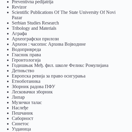
Preventivna pedijatrija
Revizor
Scientific Publications Of The State University Of Novi
Pazar
Serbian Studies Research
Tribology and Materials
Аграфа
Археографски прилози
Археон : часопис Архива Војводине
Водопривреда
Гласник права
Геронтологија
Годишњак Међ. фил. школе Феликс Ромулијана
Детињство
Европска ревија за право осигурања
Eтноботаника
Зборник радова ПФУ
Лесковачки зборник
Липар
Музички талас
Наслеђе
Пешчаник
Саборност
Синетос
Узданица