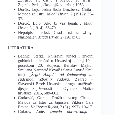
„Družbu sv. Ćirila i Metoda za Istru”
.
Zagreb: Pedagoško-književni zbor, 1953.
Dorčić, Lujo: Jedna škola Družbe sv. Ćirila i
Metoda za Istru.
Mladi Hrvat
, 2 (1912): 35–
37.
Dorčić, Lujo. Ako bi vas tjerali…
Mladi
Hrvat
, 3 (1914): 66–70.
Nepotpisani tekst. Grad Trst za „Legu
Nazionale”.
Mladi Hrvat
, 2 (1914): 63.
LITERATURA
Batinić, Štefka. Književni junaci i životni
gubitnici ‒ siročad u Hrvatskoj potkraj 19. i
početkom 20. stoljeća. Berislav Majhut,
Smiljana Narančić Kovač i Sanja Lovrić Kralj
(ur.),
„Šegrt Hlapić” od čudnovatog do
čudesnog. Zbornik radova
. Zagreb –
Slavonski Brod: Hrvatska udruga istraživača
dječje književnosti – Ogranak Matice
hrvatske, 2015, 589–602.
Crnković, Goran. Družba svetog Ćirila i
Metoda za Istru za tajništva Viktora Cara
Emina.
Književna Rijeka
, 2 (3) (1997): 10–17.
Cukrov, Ante.
Između obrazovanja i