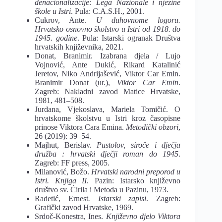
denacionalizacije: Lega Nazionale i njezine
škole u Istri
. Pula: C.A.S.H., 2001.
Cukrov, Ante.
U duhovnome logoru.
Hrvatsko osnovno školstvo u Istri od 1918. do
1945. godine
. Pula: Istarski ogranak Društva
hrvatskih književnika, 2021.
Donat, Branimir. Izabrana djela / Lujo
Vojnović, Ante Dukić, Rikard Katalinić
Jeretov, Niko Andrijašević, Viktor Car Emin.
Branimir Donat (ur.),
Viktor Car Emin
.
Zagreb: Nakladni zavod Matice Hrvatske,
1981, 481–508.
Jurdana, Vjekoslava, Mariela Tomičić. O
hrvatskome školstvu u Istri kroz časopisne
prinose Viktora Cara Emina.
Metodički obzori
,
26 (2019): 39–54.
Majhut, Berislav.
Pustolov, siroče i dječja
družba : hrvatski dječji roman do 1945
.
Zagreb: FF press, 2005.
Milanović, Božo.
Hrvatski narodni preporod u
Istri. Knjiga II
. Pazin: Istarsko književno
društvo sv. Ćirila i Metoda u Pazinu, 1973.
Radetić, Ernest
. Istarski zapisi
. Zagreb:
Grafički zavod Hrvatske, 1969.
Srdoč-Konestra, Ines.
Književno djelo Viktora