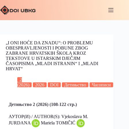
„I ONI HOĆE DA ZNADU“: O PROBLEMU
OBESPRAVLJENOSTI I POBUNE ZBOG
ZABRANE HRVATSKIH ŠKOLA KROZ
TEKSTOVE U ISTARSKIM DJEČJIM
ČASOPISIMA „MLADI ISTRANIN“ I „MLADI
HRVAT“
2
(2026)
2026
DOI
Детињство
Часописи
Детињство 2 (2026) (108-122 стр.)
АУТОР(И) / AUTHOR(S): Vjekoslava M.
JURDANA
Mariela TOMIČIĆ