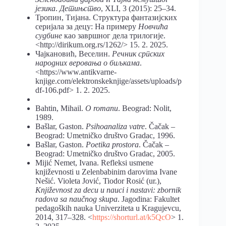
језика
.
Детињство
, XLI, 3 (2015): 25–34.
Тропин, Тијана. Структура фантазијских
серијала за децу: На примеру
Новчића
судбине
као завршног дела трилогије.
<http://dirikum.org.rs/1262/> 15. 2. 2025.
Чајкановић, Веселин.
Речник српских
народних веровања о биљкама
.
<https://www.antikvarne-
knjige.com/elektronskeknjige/assets/uploads/p
df-106.pdf> 1. 2. 2025.
Bahtin, Mihail.
O romanu
. Beograd: Nolit,
1989.
Bašlar, Gaston.
Psihoanaliza vatre
. Čačak –
Beograd: Umetničko društvo Gradac, 1996.
Bašlar, Gaston.
Poetika prostora
. Čačak –
Beograd: Umetničko društvo Gradac, 2005.
Mijić Nemet, Ivana. Refleksi usmene
književnosti u Zelenbabinim darovima Ivane
Nešić. Violeta Jović, Tiodor Rosić (ur.),
Književnost za decu u nauci i nastavi: zbornik
radova sa naučnog skupa
. Jagodina: Fakultet
pedagoških nauka Univerziteta u Kragujevcu,
2014, 317–328. <
https://shorturl.at/k5QcO
> 1.