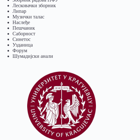
Лесковачки зборник
Липар
Музички талас
Наслеђе
Пешчаник
Саборност
Синетос
Узданица
Форум
Шумадијски анали