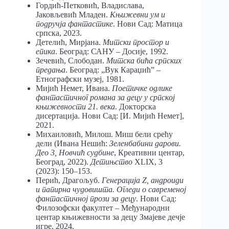
Гордић-Петковић, Владислава,
Јаковљевић Младен.
Књижевни ум и
подручја фантастике
. Нови Сад: Матица
српска, 2023.
Детелић, Мирјана.
Митски простор и
епика
. Београд: САНУ – Досије, 1992.
Зечевић, Слободан.
Митска бића српских
предања
. Београд: „Вук Караџић” –
Етнографски музеј, 1981.
Мијић Немет, Иванa.
Поетичке одлике
фантастичног романа за децу у српској
књижевности 21. века
. Докторска
дисертација. Нови Сад: [И. Мијић Немет],
2021.
Михаиловић, Милош. Миш бели срећу
дели (Ивана Нешић:
Зеленбабини дарови.
Део 3, Новчић судбине
, Креативни центар,
Београд, 2022).
Детињство
XLIX, 3
(2023): 150–153.
Перић, Драгољуб.
Генерација Z, андроиди
и папирна чудовишта. Огледи о савременој
фантастичној прози за децу
. Нови Сад:
Филозофски факултет – Међународни
центар књижевности за децу Змајеве дечје
игре, 2024.