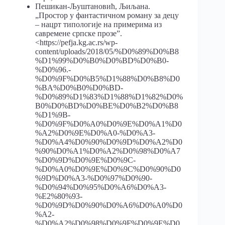
Пешикан-Љуштановић, Љиљана.
„Простор у фантастичном роману за децу
– нацрт типологије на примерима из
савремене српске прозе”.
<https://pefja.kg.ac.rs/wp-
content/uploads/2018/05/%D0%89%D0%B8
%D1%99%D0%B0%D0%BD%D0%B0-
%D0%96.-
%D0%9F%D0%B5%D1%88%D0%B8%D0
%BA%D0%B0%D0%BD-
%D0%89%D1%83%D1%88%D1%82%D0%
B0%D0%BD%D0%BE%D0%B2%D0%B8
%D1%9B-
%D0%9F%D0%A0%D0%9E%D0%A1%D0
%A2%D0%9E%D0%A0-%D0%A3-
%D0%A4%D0%90%D0%9D%D0%A2%D0
%90%D0%A1%D0%A2%D0%98%D0%A7
%D0%9D%D0%9E%D0%9C-
%D0%A0%D0%9E%D0%9C%D0%90%D0
%9D%D0%A3-%D0%97%D0%90-
%D0%94%D0%95%D0%A6%D0%A3-
%E2%80%93-
%D0%9D%D0%90%D0%A6%D0%A0%D0
%A2-
%D0%A2%D0%98%D0%9F%D0%9E%D0