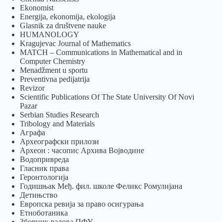
Ekonomist
Energija, ekonomija, ekologija
Glasnik za društvene nauke
HUMANOLOGY
Kragujevac Journal of Mathematics
MATCH – Communications in Mathematical and in
Computer Chemistry
Menadžment u sportu
Preventivna pedijatrija
Revizor
Scientific Publications Of The State University Of Novi
Pazar
Serbian Studies Research
Tribology and Materials
Аграфа
Археографски прилози
Археон : часопис Архива Војводине
Водопривреда
Гласник права
Геронтологија
Годишњак Међ. фил. школе Феликс Ромулијана
Детињство
Европска ревија за право осигурања
Eтноботаника
Зборник радова ПФУ