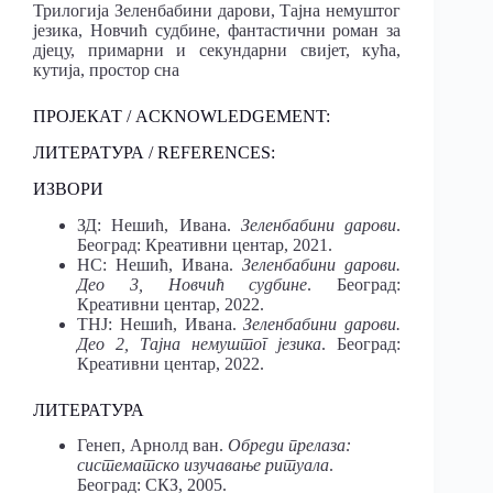
Трилогија Зеленбабини дарови, Тајна немуштог
језика, Новчић судбине, фантастични роман за
дјецу, примарни и секундарни свијет, кућа,
кутија, простор сна
ПРОЈЕКАТ / ACKNOWLEDGEMENT:
ЛИТЕРАТУРА / REFERENCES:
ИЗВОРИ
ЗД: Нешић, Ивана.
Зеленбабини дарови
.
Београд: Креативни центар, 2021.
НС: Нешић, Ивана.
Зеленбабини дарови.
Део 3, Новчић судбине
. Београд:
Креативни центар, 2022.
ТНЈ: Нешић, Ивана.
Зеленбабини дарови.
Део 2, Тајна немуштог језика
. Београд:
Креативни центар, 2022.
ЛИТЕРАТУРА
Генеп, Арнолд ван.
Обреди прелаза:
систематско изучавање ритуала
.
Београд: СКЗ, 2005.