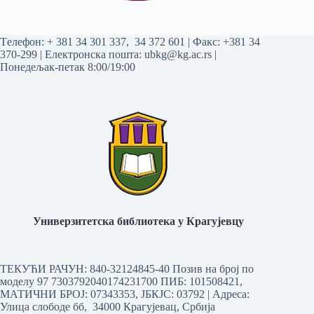
Tелефон:
+ 381 34 301 337
,
34 372 601
| Факс: +381 34
370-299 | Електронска пошта:
ubkg@kg.ac.rs
|
Понедељак-петак 8:00/19:00
Универзитетска библиотека у Крагујевцу
ТЕКУЋИ РАЧУН: 840-32124845-40 Позив на број по
моделу 97 7303792040174231700
ПИБ: 101508421,
МАТИЧНИ БРОЈ: 07343353, ЈБКЈС: 03792 | Aдреса:
Улица слободе бб, 34000 Крагујевац, Србија