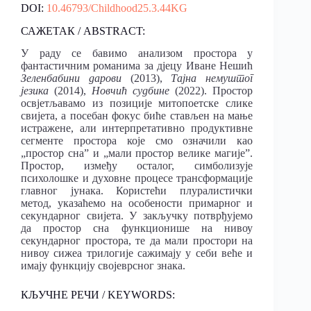
DOI:
10.46793/Childhood25.3.44KG
САЖЕТАК / ABSTRACT:
У раду се бавимо анализом простора у
фантастичним романима за дјецу Иване Нешић
Зеленбабини дарови
(2013),
Тајна немуштог
језика
(2014),
Новчић судбине
(2022). Простор
освјетљавамо из позиције митопоетске слике
свијета, а посебан фокус биће стављен на мање
истражене, али интерпретативно продуктивне
сегменте простора које смо означили као
„простор сна” и „мали простор велике магијe”.
Простор, између осталог, симболизује
психолошке и духовне процесе трансформације
главног јунака. Користећи плуралистички
метод, указаћемо на особености примарног и
секундарног свијета. У закључку потврђујемо
да простор сна функционише на нивоу
секундарног простора, те да мали простори на
нивоу сижеа трилогије сажимају у себи веће и
имају функцију својеврсног знака.
КЉУЧНЕ РЕЧИ / KEYWORDS: