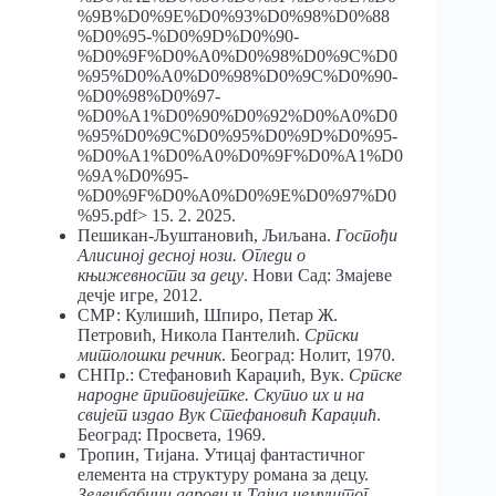
%9B%D0%9E%D0%93%D0%98%D0%88
%D0%95-%D0%9D%D0%90-
%D0%9F%D0%A0%D0%98%D0%9C%D0
%95%D0%A0%D0%98%D0%9C%D0%90-
%D0%98%D0%97-
%D0%A1%D0%90%D0%92%D0%A0%D0
%95%D0%9C%D0%95%D0%9D%D0%95-
%D0%A1%D0%A0%D0%9F%D0%A1%D0
%9A%D0%95-
%D0%9F%D0%A0%D0%9E%D0%97%D0
%95.pdf> 15. 2. 2025.
Пешикан-Љуштановић, Љиљана.
Госпођи
Алисиној десној нози. Огледи о
књижевности за децу
. Нови Сад: Змајеве
дечје игре, 2012.
СМР: Кулишић, Шпиро, Петар Ж.
Петровић, Никола Пантелић.
Српски
митолошки речник
. Београд: Нолит, 1970.
СНПр.: Стефановић Караџић, Вук.
Српске
народне приповијетке. Скупио их и на
свијет издао Вук Стефановић Караџић
.
Београд: Просвета, 1969.
Тропин, Тијана. Утицај фантастичног
елемента на структуру романа за децу.
Зеленбабини дарови
и
Тајна немуштог