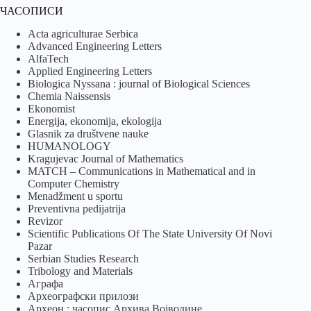
ЧАСОПИСИ
Acta agriculturae Serbica
Advanced Engineering Letters
AlfaTech
Applied Engineering Letters
Biologica Nyssana : journal of Biological Sciences
Chemia Naissensis
Ekonomist
Energija, ekonomija, ekologija
Glasnik za društvene nauke
HUMANOLOGY
Kragujevac Journal of Mathematics
MATCH – Communications in Mathematical and in
Computer Chemistry
Menadžment u sportu
Preventivna pedijatrija
Revizor
Scientific Publications Of The State University Of Novi
Pazar
Serbian Studies Research
Tribology and Materials
Аграфа
Археографски прилози
Археон : часопис Архива Војводине