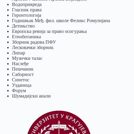
Водопривреда
Гласник права
Геронтологија
Годишњак Међ. фил. школе Феликс Ромулијана
Детињство
Европска ревија за право осигурања
Eтноботаника
Зборник радова ПФУ
Лесковачки зборник
Липар
Музички талас
Наслеђе
Пешчаник
Саборност
Синетос
Узданица
Форум
Шумадијски анали