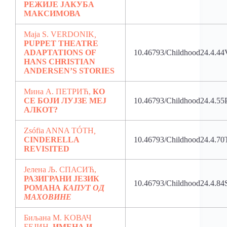
РЕЖИЈЕ ЈАКУБА
МАКСИМОВА
Maja S. VERDONIK
,
PUPPET THEATRE
ADAPTATIONS OF
10.46793/Childhood24.4.44
HANS CHRISTIAN
ANDERSEN’S STORIES
Мина A. ПЕТРИЋ,
КО
СЕ БОЈИ ЛУЈЗЕ МЕЈ
10.46793/Childhood24.4.55
АЛКОТ?
Zsófia ANNA TÓTH
,
CINDERELLA
10.46793/Childhood24.4.70
REVISITED
Јелена Љ. СПАСИЋ,
РАЗИГРАНИ ЈЕЗИК
10.46793/Childhood24.4.84
РОМАНА
КАПУТ ОД
МАХОВИНЕ
Биљана М. KOВАЧ
БЕЈИН,
ИМЕНА И