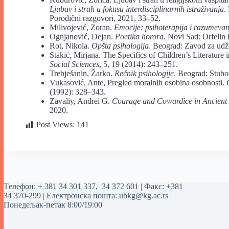
Ljubav i strah u fokusu interdisciplinarnih istraživanja
.
Porodični razgovori, 2021, 33–52.
Milivojević, Zoran.
Emocije: psihoterapija i razumevan
Ognjanović, Dejan.
Poetika horora
. Novi Sad: Orfelin 
Rot, Nikola.
Opšta psihologija
. Beograd: Zavod za udžb
Stakić, Mirjana. The Specifics of Children’s Literature
Social Sciences
, 5, 19 (2014): 243–251.
Trebješanin, Žarko.
Rečnik psihologije
. Beograd: Stubo
Vukasović, Ante, Pregled moralnih osobina osobnosti.
(1992): 328–343.
Zavaliy, Andrei G.
Courage and Cowardice in Ancient
2020.
Post Views:
141
Tелефон:
+ 381 34 301 337
,
34 372 601
| Факс: +381
34 370-299 | Електронска пошта:
ubkg@kg.ac.rs
|
Понедељак-петак 8:00/19:00