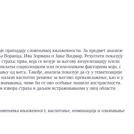
оје припадају словеначкој књижевности. За предмет анализе
ва Воранца, Ива Зормана и Јање Видмар. Резултати показују
 страха: прва, која се везује за његову визуелизацију и/или
 условљена социолошким или психолошким факторима који, с
ђању од њега. Такође, анализа показује да су у тематизацији
 налази васпитно решење за његово превазилажење, као и у
значавања, чиме би се ово осећање лишило апстрактности.
м извора страха и даљим истраживањима у овој области.
словеначка књижевност, васпитање, номинација и означавање