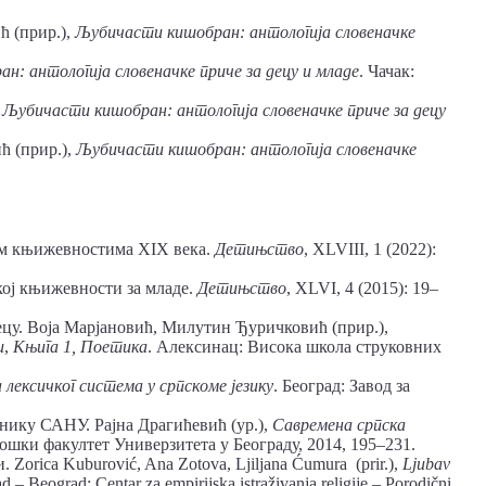
ћ (прир.),
Љубичасти кишобран: антологија словеначке
.
: антологија словеначке приче за децу и младе
. Чачак:
,
Љубичасти кишобран: антологија словеначке приче за децу
 (прир.),
Љубичасти кишобран: антологија словеначке
им књижевностима XIX века.
Детињство
, XLVIII, 1 (2022):
кој књижевности за младе.
Детињство
, XLVI, 4 (2015): 19–
цу. Воја Марјановић, Милутин Ђуричковић (прир.),
и
,
Књига 1, Поетика
. Алексинац: Висока школа струковних
 лексичког система у српскоме језику
. Београд: Завод за
нику САНУ. Рајна Драгићевић (ур.),
Савремена
српска
ошки факултет Универзитета у Београду, 2014, 195–231.
Zorica Kuburović, Ana Zotova, Ljiljana Ćumura (prir.),
Ljubav
d – Beograd: Centar za empirijska istraživanja religije – Porodični