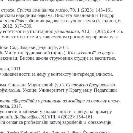
 страха.
Српска политичка мисао
, 79, 1 (2023): 143–161.
 српским народним бајкама. Виолета Јовановић и Тиодор
ка и настава
: зборник радова са научног скупа (Јагодина, 6.
, 2012, 317–330.
 естетског и утилитарног.
Детињство
, XLI, 1 (2015): 29–35.
емонских ентитета у савременом српском хорор роману за
Нови Сад: Змајеве дечје игре, 2011.
ић, Милутин Ђуричковић (прир.).
Књижевност за децу и
лексинац: Висока школа струковних студија за васпитаче,
пска, 2011.
 у књижевности за децу у контексту интермедијалности.
ама. Снежана Маринковић (ур.),
Савремено предшколско
могућности
. Ужице: Универзитет у Крагујевцу, Педагошки
родни стереотипи у романима из лектире за основну школу
.
лова, 2017.
друштвени проблеми у књижевности за децу на примеру
ровић.
Детињство
, XLVIII, 4 (2022): 154–161.
lni centar za profesionalni razvoj zaposlenih u obrazovanju,
nju. Zorica Kuburović, Ana Zotova, Ljiljana Ćumura (prir.),