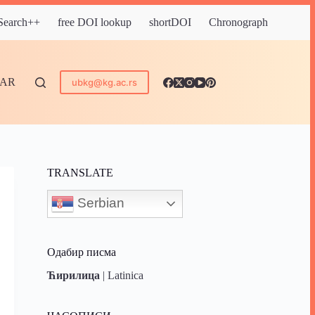
 Search++
free DOI lookup
shortDOI
Chronograph
DAR
ubkg@kg.ac.rs
TRANSLATE
Serbian
Одабир писма
Ћирилица
|
Latinica