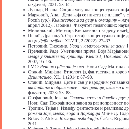
razgovori, 2021, 53–65.
Лукнар, Ивана. Социокултурна концептуализација
Марковић, Ана. „Деца која се ничега не плаше” у
Росић (ур.),
Књижевност за децу и омладину – нау
април 2012). Јагодина: Факултет педагошких наука
Милинковић, Миомир. Књижевност за децу између
Перић, Драгољуб. Стратегије концептуализације д
децу.
Детињство
, XLVIII, 2 (2022): 22–33.
Петровић, Тихомир.
Увод у књижевност за децу
. 
Прелевић, Раде. Уметничка прича. Воја Марјанов
младе у књижевној критици. Књига 1, Поетика
. А
2007, 95–96.
РМС:
Речник српскога језика
. Нови Сад: Матица ср
Стакић, Мирјана. Етнологија, фантастика и хорор
Детињство
, XL, 1 (2014): 87–98.
Стакић, Мирјана. Дете и сан у народним успаванк
васпитање и образовање – тенденције, изазови и 
факултет, 2023: 53–88.
Стефановић, Јелена.
Свилена кожа и пилеће срце: 
Нови Сад: Покрајински завод за равноправност по
Тропин, Тијана. Између фантастике и реализма: 
романа
Јаје, млеко, вода
и
Даркадија
Мине Д. Тодо
Brković, Aleksa.
Razvojna psihologija
. Čačak: Regiona
2011.
Kuburović, Zorica. Ljubav i strah u religijskom vaspita