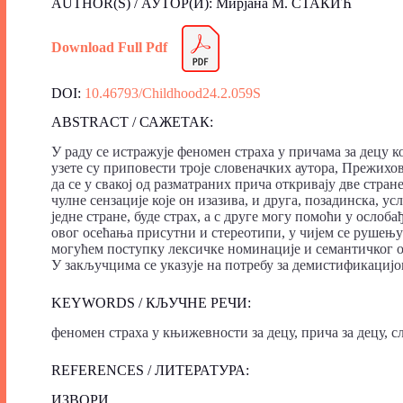
AUTHOR(S) / АУТОР(И): Мирјана М. СТАКИЋ
Download Full Pdf
DOI:
10.46793/Childhood24.2.059S
ABSTRACT / САЖЕТАК:
У раду се истражује феномен страха у причама за децу к
узете су приповести троје словеначких аутора, Прежихо
да се у свакој од разматраних прича откривају две стране
чулне сензације које он изазива, и друга, позадинска,
једне стране, буде страх, а с друге могу помоћи у ослоба
овог осећања присутни и стереотипи, у чијем се рушењу
могућем поступку лексичке номинације и семантичког о
У закључцима се указује на потребу за демистификацијо
KEYWORDS / КЉУЧНЕ РЕЧИ:
феномен страха у књижевности за децу, прича за децу, 
REFERENCES / ЛИТЕРАТУРА:
ИЗВОРИ