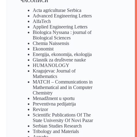
ЧАСОПИСИ
Acta agriculturae Serbica
Advanced Engineering Letters
AlfaTech
Applied Engineering Letters
Biologica Nyssana : journal of
Biological Sciences
Chemia Naissensis
Ekonomist
Energija, ekonomija, ekologija
Glasnik za društvene nauke
HUMANOLOGY
Kragujevac Journal of
Mathematics
MATCH – Communications in
Mathematical and in Computer
Chemistry
Menadžment u sportu
Preventivna pedijatrija
Revizor
Scientific Publications Of The
State University Of Novi Pazar
Serbian Studies Research
Tribology and Materials
Аграфа