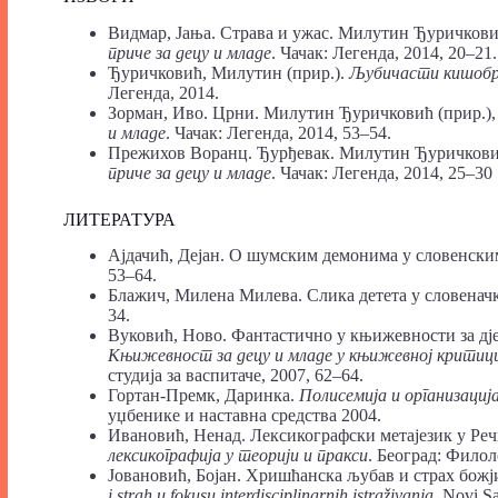
Видмар, Јања. Страва и ужас. Милутин Ђуричкови
приче за децу и младе
. Чачак: Легенда, 2014, 20–21
Ђуричковић, Милутин (прир.).
Љубичасти кишобран
Легенда, 2014.
Зорман, Иво. Црни. Милутин Ђуричковић (прир.)
и младе
. Чачак: Легенда, 2014, 53–54.
Прежихов Воранц. Ђурђевак. Милутин Ђуричковић
приче за децу и младе
. Чачак: Легенда, 2014, 25–30
ЛИТЕРАТУРА
Ајдачић, Дејан. О шумским демонима у словенск
53–64.
Блажич, Милена Милева. Слика детета у словенач
34.
Вуковић, Ново. Фантастично у књижевности за дје
Књижевност за децу и младе у књижевној критиц
студија за васпитаче, 2007, 62–64.
Гортан-Премк, Даринка.
Полисемија и организација
уџбенике и наставна средства 2004.
Ивановић, Ненад. Лексикографски метајезик у Реч
лексикографија у теорији и пракси
. Београд: Филол
Јовановић, Бојан. Хришћанска љубав и страх божји. 
i strah u fokusu interdisciplinarnih istraživanja
. Novi Sa