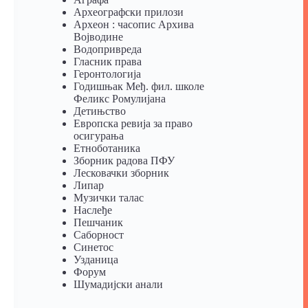
Археографски прилози
Археон : часопис Архива
Војводине
Водопривреда
Гласник права
Геронтологија
Годишњак Међ. фил. школе
Феликс Ромулијана
Детињство
Европска ревија за право
осигурања
Eтноботаника
Зборник радова ПФУ
Лесковачки зборник
Липар
Музички талас
Наслеђе
Пешчаник
Саборност
Синетос
Узданица
Форум
Шумадијски анали