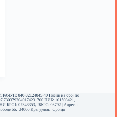
РАЧУН: 840-32124845-40 Позив на број по
97 7303792040174231700
ПИБ: 101508421,
 БРОЈ: 07343353, ЈБКЈС: 03792 | Aдреса:
ободе бб, 34000 Крагујевац, Србија