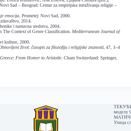
 Novi Sad – Beograd: Centar za empirijska istraživanja religije –
je emocija
. Prometej: Novi Sad, 2000.
izdavaštvo, 2014.
enike i nastavna sredstva, 2004.
 in The Context of Genre Classification.
Mediterranean Journal of
vi kulture, 2000.
Obnovljeni život: časopis za filozofiju i religijske znanosti
, 47, 3–4
 Greece
:
From Homer to Aristotle
. Cham Switzerland: Springer,
ТЕКУЋИ 
моделу 
МАТИЧНИ
Улица сл