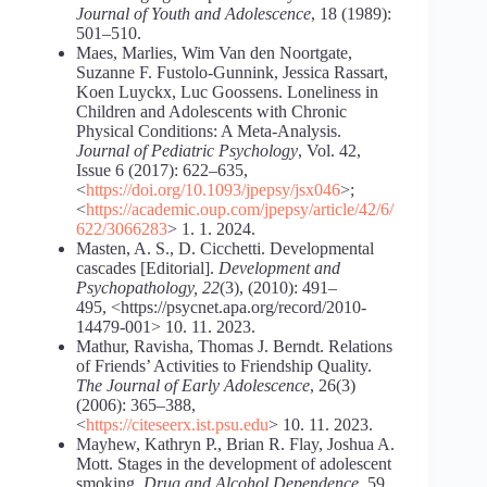
Journal of Youth and Adolescence
, 18 (1989):
501–510.
Maes, Marlies, Wim Van den Noortgate,
Suzanne F. Fustolo-Gunnink, Jessica Rassart,
Koen Luyckx, Luc Goossens. Loneliness in
Children and Adolescents with Chronic
Physical Conditions: A Meta-Analysis.
Journal of Pediatric Psychology
, Vol. 42,
Issue 6 (2017): 622–635,
<
https://doi.org/10.1093/jpepsy/jsx046
>;
<
https://academic.oup.com/jpepsy/article/42/6/
622/3066283
> 1. 1. 2024.
Masten, A. S., D. Cicchetti. Developmental
cascades [Editorial].
Development and
Psychopathology, 22
(3), (2010): 491–
495, <https://psycnet.apa.org/record/2010-
14479-001> 10. 11. 2023.
Mathur, Ravisha, Thomas J. Berndt. Relations
of Friends’ Activities to Friendship Quality.
The Journal of Early Adolescence
, 26(3)
(2006): 365–388,
<
https://citeseerx.ist.psu.edu
> 10. 11. 2023.
Mayhew, Kathryn P., Brian R. Flay, Joshua A.
Mott. Stages in the development of adolescent
smoking.
Drug and Alcohol Dependence
, 59