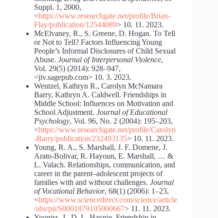
Suppl. 1, 2000,
<
https://www.researchgate.net/profile/Brian-
Flay/publication/12544089
> 10. 11. 2023.
McElvaney, R., S. Greene, D. Hogan. To Tell
or Not to Tell? Factors Influencing Young
People’s Informal Disclosures of Child Sexual
Abuse.
Journal of Interpersonal Violence
,
Vol. 29(5) (2014): 928–947,
<jiv.sagepub.com> 10. 3. 2023.
Wentzel, Kathryn R., Carolyn McNamara
Barry, Kathryn A. Caldwell. Friendships in
Middle School: Influences on Motivation and
School Adjustment.
Journal of Educational
Psychology
, Vol. 96, No. 2 (2004): 195–203,
<
https://www.researchgate.net/profile/Carolyn
-Barry/publication/232493135
> 10. 11. 2023.
Young, R. A., S. Marshall, J. F. Domene, J.
Arato-Bolivar, R. Hayoun, E. Marshall, … &
L. Valach. Relationships, communication, and
career in the parent–adolescent projects of
families with and without challenges.
Journal
of Vocational Behavior
, 68(1) (2006): 1–23,
<
https://www.sciencedirect.com/science/article
/abs/pii/S0001879105000667
> 11. 11. 2023.
Youniss, J., D. L. Haynie. Friendship in