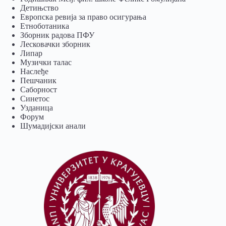
Детињство
Европска ревија за право осигурања
Eтноботаника
Зборник радова ПФУ
Лесковачки зборник
Липар
Музички талас
Наслеђе
Пешчаник
Саборност
Синетос
Узданица
Форум
Шумадијски анали