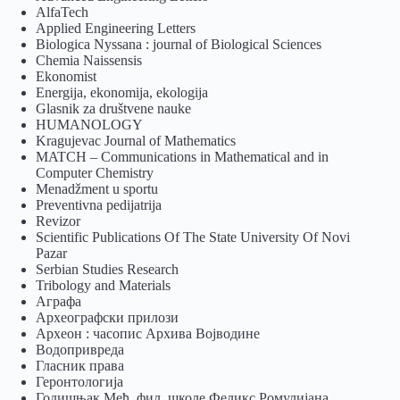
AlfaTech
Applied Engineering Letters
Biologica Nyssana : journal of Biological Sciences
Chemia Naissensis
Ekonomist
Energija, ekonomija, ekologija
Glasnik za društvene nauke
HUMANOLOGY
Kragujevac Journal of Mathematics
MATCH – Communications in Mathematical and in
Computer Chemistry
Menadžment u sportu
Preventivna pedijatrija
Revizor
Scientific Publications Of The State University Of Novi
Pazar
Serbian Studies Research
Tribology and Materials
Аграфа
Археографски прилози
Археон : часопис Архива Војводине
Водопривреда
Гласник права
Геронтологија
Годишњак Међ. фил. школе Феликс Ромулијана