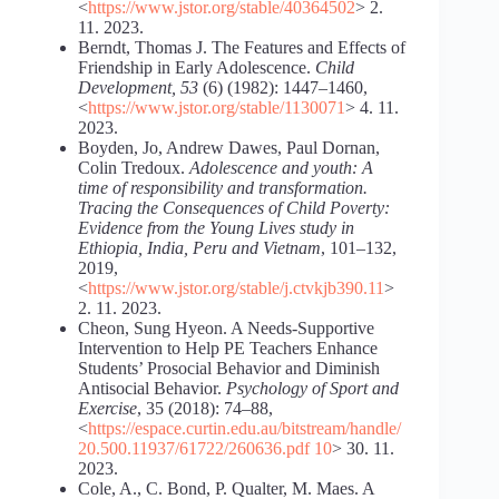
<
https://www.jstor.org/stable/40364502
> 2.
11. 2023.
Berndt, Thomas J. The Features and Effects of
Friendship in Early Adolescence.
Child
Development, 53
(6) (1982): 1447–1460,
<
https://www.jstor.org/stable/1130071
> 4. 11.
2023.
Boyden, Jo, Andrew Dawes, Paul Dornan,
Colin Tredoux.
Adolescence and youth: A
time of responsibility and transformation
.
Tracing the Consequences of Child Poverty:
Evidence from the Young Lives study in
Ethiopia, India, Peru and Vietnam
, 101–132,
2019,
<
https://www.jstor.org/stable/j.ctvkjb390.11
>
2. 11. 2023.
Cheon, Sung Hyeon. A Needs-Supportive
Intervention to Help PE Teachers Enhance
Students’ Prosocial Behavior and Diminish
Antisocial Behavior.
Psychology of Sport and
Exercise
, 35 (2018): 74–88,
<
https://espace.curtin.edu.au/bitstream/handle/
20.500.11937/61722/260636.pdf 10
> 30. 11.
2023.
Cole, A., C. Bond, P. Qualter, M. Maes. A