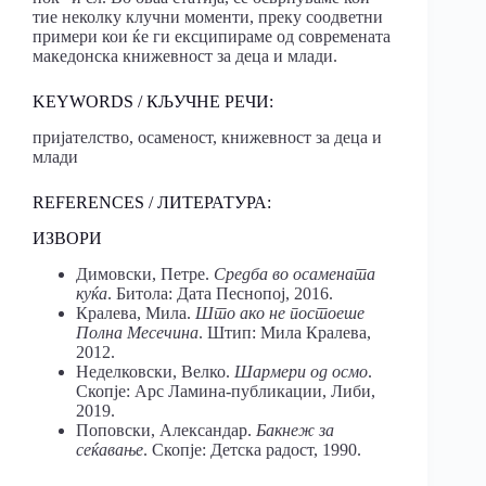
тие неколку клучни моменти, преку соодветни
примери кои ќе ги ексципираме од современата
македонска книжевност за деца и млади.
KEYWORDS / КЉУЧНЕ РЕЧИ:
пријателство, осаменост, книжевност за деца и
млади
REFERENCES / ЛИТЕРАТУРА:
ИЗВОРИ
Димовски, Петре.
Средба во осамената
куќа
. Битола: Дата Песнопој, 2016.
Кралева, Мила.
Што ако не постоеше
Полна Месечина
. Штип: Мила Кралева,
2012.
Неделковски, Велко.
Шармери од осмо
.
Скопје: Арс Ламина-публикации, Либи,
2019.
Поповски, Александар.
Бакнеж за
сеќавање
. Скопје: Детска радост, 1990.