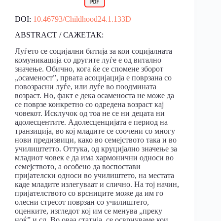
DOI:
10.46793/Childhood24.1.133D
ABSTRACT / САЖЕТАК:
Луѓето се социјални битија за кои социјалната
комуникација со другите луѓе е од витално
значење. Обично, кога ќе се спомене зборот
„осаменост”, првата асоцијација е поврзана со
повозрасни луѓе, или луѓе во поодмината
возраст. Но, факт е дека осаменоста не може да
се поврзе конкретно со одредена возраст кај
човекот. Исклучок од тоа не се ни децата ни
адолесцентите. Адолесценцијата е период на
транзиција, во кој младите се соочени со многу
нови предизвици, како во семејството така и во
училиштетто. Оттука, од круцијално значење за
младиот човек е да има хармонични односи во
семејството, а особено да воспостави
пријателски односи во училиштето, на местата
каде младите излегуваат и слично. На тој начин,
пријателството со врсниците може да им го
олесни стресот поврзан со училиштето,
оценките, изгледот кој им се менува „преку
ноќ” и сл. Во оваа статија, се осврнуваме кои