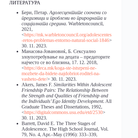
ЛИТЕРАТУРА
Бери, Петар.
Адолесцентите соочени со
предизвици и проблеми во природната и
социјалната средина.
Warbletoncouncil,
2021,
<
https://mk.warbletoncouncil.org/adolescentes
-retos-problemas-entorno-natural-social-1846
>
30. 11. 2023.
Манасова-Јовановиќ, Б. Сексуално
злоупотребување на децата – предаторите
најчесто се во близина, 17. 12. 2018,
<
https://deca.mk/koga-ste-istsrpeni-ne-
mozhete-da-bidete-najdobriot-roditel-na-
vasheto-dete/
> 30. 11. 2023.
Akers, James F.
Similarities Within Adolescent
Friendship Pairs: The Relationship Between
the Strength and Qualities of Friendship and
the Individuals’ Ego Identity Development
. All
Graduate Theses and Dissertations, 1992,
<
https://digitalcommons.usu.edu/etd/2530
>
30. 11. 2023.
Barrett, David E. The Three Stages of
Adolescence. The High School Journal, Vol.
79, No. 4, Apr.–May (1996): 333–339,