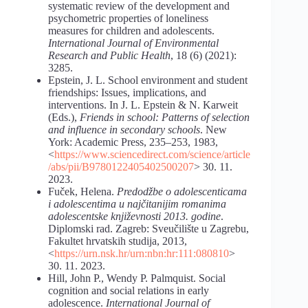
systematic review of the development and
psychometric properties of loneliness
measures for children and adolescents.
International Journal of Environmental
Research and Public Health
, 18 (6) (2021):
3285.
Epstein, J. L. School environment and student
friendships: Issues, implications, and
interventions. In J. L. Epstein & N. Karweit
(Eds.),
Friends in school: Patterns of selection
and influence in secondary schools
. New
York: Academic Press, 235–253, 1983,
<
https://www.sciencedirect.com/science/article
/abs/pii/B9780122405402500207
> 30. 11.
2023.
Fuček, Helena.
Predodžbe o adolescenticama
i adolescentima u najčitanijim romanima
adolescentske književnosti 2013. godine
.
Diplomski rad. Zagreb: Sveučilište u Zagrebu,
Fakultet hrvatskih studija, 2013,
<
https://urn.nsk.hr/urn:nbn:hr:111:080810
>
30. 11. 2023.
Hill, John P., Wendy P. Palmquist. Social
cognition and social relations in early
adolescence.
International Journal of