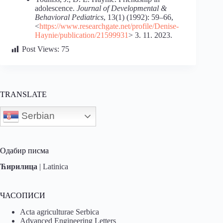
adolescence.
Journal of Developmental &
Behavioral Pediatrics
, 13(1) (1992): 59–66,
<
https://www.researchgate.net/profile/Denise-
Haynie/publication/21599931
> 3. 11. 2023.
Post Views:
75
TRANSLATE
Serbian
Одабир писма
Ћирилица
|
Latinica
ЧАСОПИСИ
Acta agriculturae Serbica
Advanced Engineering Letters