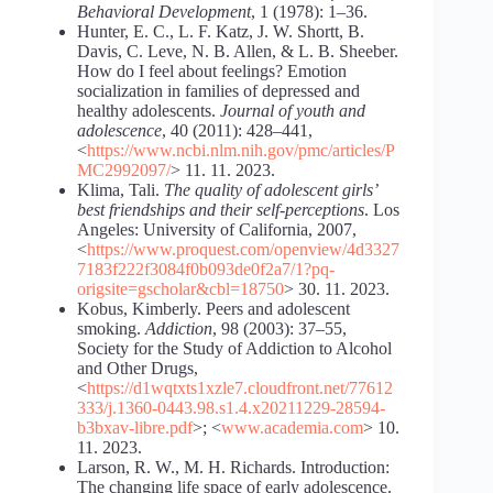
Behavioral Development
, 1 (1978): 1–36.
Hunter, E. C., L. F. Katz, J. W. Shortt, B.
Davis, C. Leve, N. B. Allen, & L. B. Sheeber.
How do I feel about feelings? Emotion
socialization in families of depressed and
healthy adolescents.
Journal of youth and
adolescence
, 40 (2011): 428–441,
<
https://www.ncbi.nlm.nih.gov/pmc/articles/P
MC2992097/
> 11. 11. 2023.
Klima, Tali.
The quality of adolescent girls’
best friendships and their self-perceptions
. Los
Angeles: University of California, 2007,
<
https://www.proquest.com/openview/4d3327
7183f222f3084f0b093de0f2a7/1?pq-
origsite=gscholar&cbl=18750
> 30. 11. 2023.
Kobus, Kimberly. Peers and adolescent
smoking.
Addiction
, 98 (2003): 37–55,
Society for the Study of Addiction to Alcohol
and Other Drugs,
<
https://d1wqtxts1xzle7.cloudfront.net/77612
333/j.1360-0443.98.s1.4.x20211229-28594-
b3bxav-libre.pdf
>; <
www.academia.com
> 10.
11. 2023.
Larson, R. W., M. H. Richards. Introduction:
The changing life space of early adolescence.