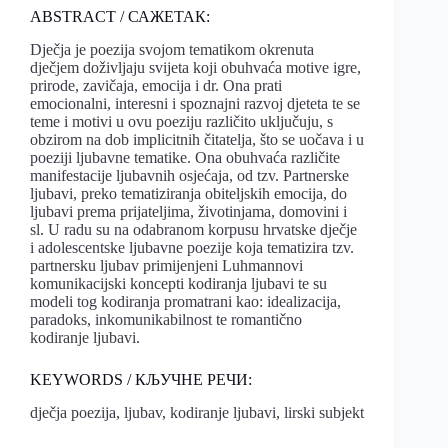
ABSTRACT / САЖЕТАК:
Dječja je poezija svojom tematikom okrenuta
dječjem doživljaju svijeta koji obuhvaća motive igre,
prirode, zavičaja, emocija i dr. Ona prati
emocionalni, interesni i spoznajni razvoj djeteta te se
teme i motivi u ovu poeziju različito uključuju, s
obzirom na dob implicitnih čitatelja, što se uočava i u
poeziji ljubavne tematike. Ona obuhvaća različite
manifestacije ljubavnih osjećaja, od tzv. Partnerske
ljubavi, preko tematiziranja obiteljskih emocija, do
ljubavi prema prijateljima, životinjama, domovini i
sl. U radu su na odabranom korpusu hrvatske dječje
i adolescentske ljubavne poezije koja tematizira tzv.
partnersku ljubav primijenjeni Luhmannovi
komunikacijski koncepti kodiranja ljubavi te su
modeli tog kodiranja promatrani kao: idealizacija,
paradoks, inkomunikabilnost te romantično
kodiranje ljubavi.
KEYWORDS / КЉУЧНЕ РЕЧИ:
dječja poezija, ljubav, kodiranje ljubavi, lirski subjekt