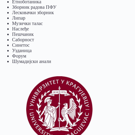
Eтноботаника
Зборник радова ПФУ
Лесковачки зборник
Липар
Музички талас
Наслеђе
Пешчаник
Саборност
Синетос
Узданица
Форум
Шумадијски анали