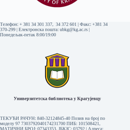
Tелефон:
+ 381 34 301 337
,
34 372 601
| Факс: +381 34
370-299 | Електронска пошта:
ubkg@kg.ac.rs
|
Понедељак-петак 8:00/19:00
Универзитетска библиотека у Крагујевцу
ТЕКУЋИ РАЧУН: 840-32124845-40 Позив на број по
моделу 97 7303792040174231700
ПИБ: 101508421,
МАТИЧНИ БРОЈ: 07343353, ЈБКЈС: 03792 | Aдреса: