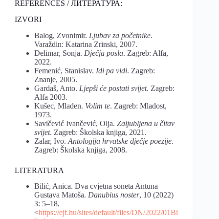
REFERENCES / ЛИТЕРАТУРА:
IZVORI
Balog, Zvonimir.
Ljubav za početnike
.
Varaždin: Katarina Zrinski, 2007.
Delimar, Sonja.
Dječja posla
. Zagreb: Alfa,
2022.
Femenić, Stanislav.
Idi pa vidi
. Zagreb:
Znanje, 2005.
Gardaš, Anto.
Ljepši će postati svijet
. Zagreb:
Alfa 2003.
Kušec, Mladen.
Volim te
. Zagreb: Mladost,
1973.
Savičević Ivančević, Olja.
Zaljubljena u čitav
svijet
. Zagreb: Školska knjiga, 2021.
Zalar, Ivo.
Antologija hrvatske dječje poezije
.
Zagreb: Školska knjiga, 2008.
LITERATURA
Bilić, Anica. Dva cvjetna soneta Antuna
Gustava Matoša.
Danubius noster
, 10 (2022)
3: 5–18,
<
https://ejf.hu/sites/default/files/DN/2022/01Bi