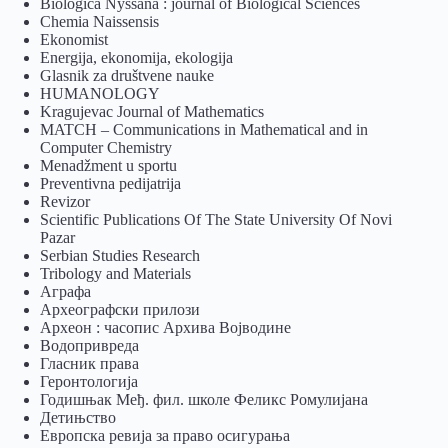
Biologica Nyssana : journal of Biological Sciences
Chemia Naissensis
Ekonomist
Energija, ekonomija, ekologija
Glasnik za društvene nauke
HUMANOLOGY
Kragujevac Journal of Mathematics
MATCH – Communications in Mathematical and in
Computer Chemistry
Menadžment u sportu
Preventivna pedijatrija
Revizor
Scientific Publications Of The State University Of Novi
Pazar
Serbian Studies Research
Tribology and Materials
Аграфа
Археографски прилози
Археон : часопис Архива Војводине
Водопривреда
Гласник права
Геронтологија
Годишњак Међ. фил. школе Феликс Ромулијана
Детињство
Европска ревија за право осигурања