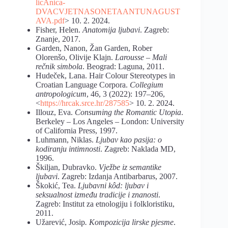
licAnica-
DVACVJETNASONETAANTUNAGUST
AVA.pdf
> 10. 2. 2024.
Fisher, Helen.
Anatomija ljubavi
. Zagreb:
Znanje, 2017.
Garden, Nanon, Žan Garden, Rober
Olorenšo, Olivije Klajn.
Larousse – Mali
rečnik simbola
. Beograd: Laguna, 2011.
Hudeček, Lana. Hair Colour Stereotypes in
Croatian Language Corpora.
Collegium
antropologicum
, 46, 3 (2022): 197–206,
<
https://hrcak.srce.hr/287585
> 10. 2. 2024.
Illouz, Eva.
Consuming the Romantic Utopia
.
Berkeley – Los Angeles – London: University
of California Press, 1997.
Luhmann, Niklas.
Ljubav kao pasija: o
kodiranju intimnosti
. Zagreb: Naklada MD,
1996.
Škiljan, Dubravko.
Vježbe iz semantike
ljubavi
. Zagreb: Izdanja Antibarbarus, 2007.
Škokić, Tea.
Ljubavni kôd: ljubav i
seksualnost između tradicije i znanosti
.
Zagreb: Institut za etnologiju i folkloristiku,
2011.
Užarević, Josip
. Kompozicija lirske pjesme
.