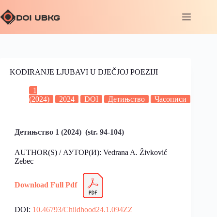
KODIRANJE LJUBAVI U DJEČJOJ POEZIJI
1
(2024)
2024
DOI
Детињство
Часописи
Детињство 1 (2024) (str. 94-104)
AUTHOR(S) / АУТОР(И): Vedrana A. Živković
Zebec
Download Full Pdf
DOI:
10.46793/Childhood24.1.094ZZ