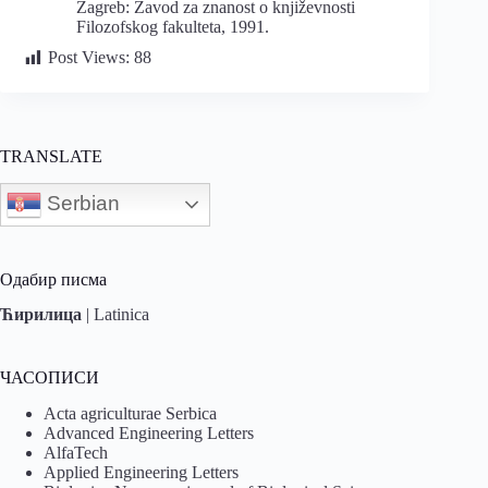
Zagreb: Zavod za znanost o književnosti
Filozofskog fakulteta, 1991.
Post Views:
88
TRANSLATE
Serbian
Одабир писма
Ћирилица
|
Latinica
ЧАСОПИСИ
Acta agriculturae Serbica
Advanced Engineering Letters
AlfaTech
Applied Engineering Letters