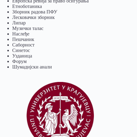
Европска ревија за право осигурања
Eтноботаника
Зборник радова ПФУ
Лесковачки зборник
Липар
Музички талас
Наслеђе
Пешчаник
Саборност
Синетос
Узданица
Форум
Шумадијски анали