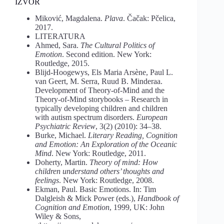
IZVOR
Miković, Magdalena.
Plava
. Čačak: Pčelica,
2017.
LITERATURA
Ahmed, Sara.
The Cultural Politics of
Emotion
. Second edition. New York:
Routledge, 2015.
Blijd-Hoogewys, Еls Maria Arsène, Paul L.
van Geert, M. Serra, Ruud B. Minderaa.
Development of Theory-of-Mind and the
Theory-of-Mind storybooks – Research in
typically developing children and children
with autism spectrum disorders.
European
Psychiatric Review
, 3(2) (2010): 34–38.
Burke, Michael.
Literary Reading, Cognition
and Emotion: An Exploration of the Oceanic
Mind
. New York: Routledge, 2011.
Doherty, Martin.
Theory of mind: How
children understand others’ thoughts and
feelings
. New York: Routledge, 2008.
Ekman, Paul. Basic Emotions. In: Tim
Dalgleish & Mick Power (eds.),
Handbook of
Cognition and Emotion
, 1999, UK: John
Wiley & Sons,