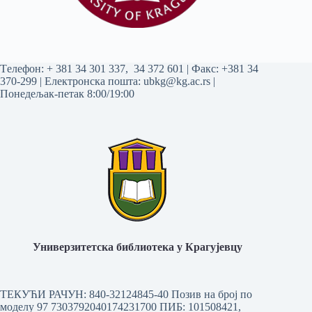
Tелефон:
+ 381 34 301 337
,
34 372 601
| Факс: +381 34
370-299 | Електронска пошта:
ubkg@kg.ac.rs
|
Понедељак-петак 8:00/19:00
Универзитетска библиотека у Крагујевцу
ТЕКУЋИ РАЧУН: 840-32124845-40 Позив на број по
моделу 97 7303792040174231700
ПИБ: 101508421,