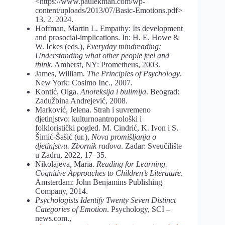
<https://www.paulekman.com/wp-
content/uploads/2013/07/Basic-Emotions.pdf>
13. 2. 2024.
Hoffman, Martin L. Empathy: Its development
and prosocial-implications. In: H. E. Howe &
W. Ickes (eds.),
Everyday mindreading:
Understanding what other
people feel and
think
. Amherst, NY: Prometheus, 2003.
James, William.
The Principles of Psychology
.
New York: Cosimo Inc., 2007.
Kontić, Olga.
Anoreksija i bulimija
. Beograd:
Zadužbina Andrejević, 2008.
Marković, Jelena. Strah i suvremeno
djetinjstvo: kulturnoantropološki i
folkloristički pogled. M. Cindrić, K. Ivon i S.
Šimić-Šašić (ur.),
Nova promišljanja o
djetinjstvu. Zbornik radova
. Zadar: Sveučilište
u Zadru, 2022, 17–35.
Nikolajeva, Maria.
Reading for Learning.
Cognitive Approaches to Children’s Literature
.
Amsterdam: John Benjamins Publishing
Company, 2014.
Psychologists Identify Twenty Seven Distinct
Categories of Emotion
. Psychology, SCI –
news.com.,