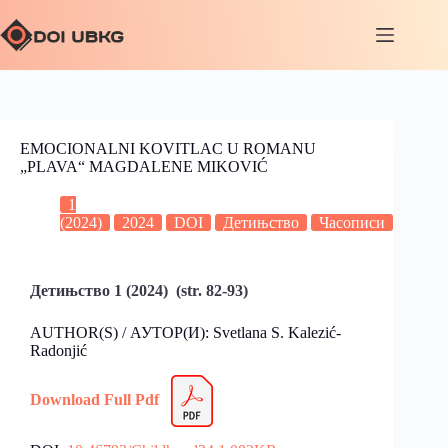
EMOCIONALNI KOVITLAC U ROMANU
„PLAVA“ MAGDALENE MIKOVIĆ
1
(2024)
2024
DOI
Детињство
Часописи
Детињство 1 (2024) (str. 82-93)
AUTHOR(S) / АУТОР(И): Svetlana S. Kalezić-
Radonjić
Download Full Pdf