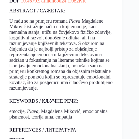
DOI:
10.46793/Childhood24.1.082KR
ABSTRACT / САЖЕТАК:
U radu se na primjeru romana
Plava
Magdalene
Miković istražuje način na koji emocije, kao
mentalna stanja, utiču na čovjekovo fizičko zdravlje,
kognitivni razvoj, donošenje odluka, ali i na
razumijevanje književnih tekstova. S obzirom na
činjenicu da je najbolji pristup za objašnjenje
reprezentacije emocija u književnim tekstovima
sadržan u fokusiranju na literarne tehnike kojima se
ispoljavaju emocionalna stanja, pokušala sam na
primjeru konkretnog romana da objasnim tekstualne
strategije pomoću kojih se reprezentuje emocionalni
kovitlac, što za posljedicu ima čitaočevo produbljeno
razumijevanje.
KEYWORDS / КЉУЧНЕ РЕЧИ:
emocije,
Plava
, Magdalena Miković, emocionalna
pismenost, teorija uma, empatija
REFERENCES / ЛИТЕРАТУРА: