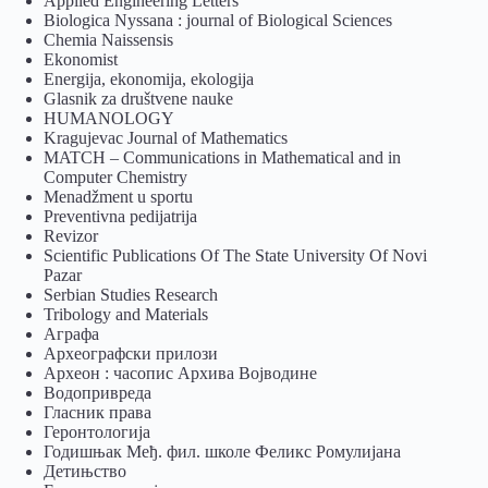
Applied Engineering Letters
Biologica Nyssana : journal of Biological Sciences
Chemia Naissensis
Ekonomist
Energija, ekonomija, ekologija
Glasnik za društvene nauke
HUMANOLOGY
Kragujevac Journal of Mathematics
MATCH – Communications in Mathematical and in
Computer Chemistry
Menadžment u sportu
Preventivna pedijatrija
Revizor
Scientific Publications Of The State University Of Novi
Pazar
Serbian Studies Research
Tribology and Materials
Аграфа
Археографски прилози
Археон : часопис Архива Војводине
Водопривреда
Гласник права
Геронтологија
Годишњак Међ. фил. школе Феликс Ромулијана
Детињство