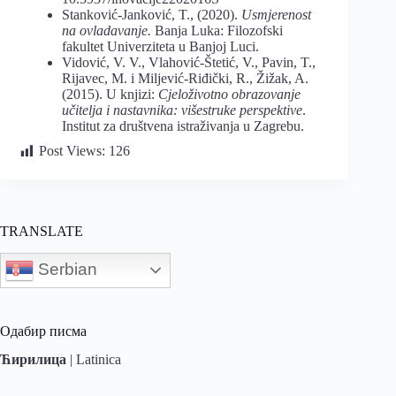
Stanković-Janković, T., (2020).
Usmjerenost
na ovladavanje.
Banja Luka: Filozofski
fakultet Univerzitetа u Banjoj Luci.
Vidović, V. V., Vlahović-Štetić, V., Pavin, T.,
Rijavec, M. i Miljević-Riđički, R., Žižak, A.
(2015). U knjizi:
Cjeloživotno obrazovanje
učitelja i nastavnika: višestruke perspektive
.
Institut za društvena istraživanja u Zagrebu.
Post Views:
126
TRANSLATE
Serbian
Одабир писма
Ћирилица
|
Latinica