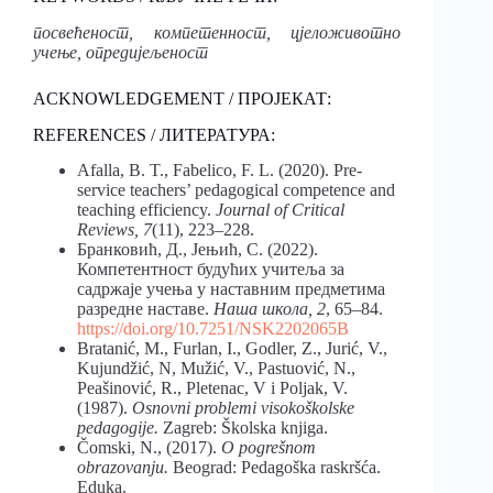
посвећеност, компетенност, цјеложивотно
учење, опредијељеност
ACKNOWLEDGEMENT / ПРОЈЕКАТ:
REFERENCES / ЛИТЕРАТУРА:
Afalla, B. T., Fabelico, F. L. (2020). Pre-
service teachers’ pedagogical competence and
teaching efficiency.
Journal of Critical
Reviews, 7
(11), 223–228.
Бранковић, Д., Јењић, С. (2022).
Компетентност будућих учитеља за
садржаје учења у наставним предметима
разредне наставе.
Наша школа, 2
, 65–84.
https://doi.org/10.7251/NSK2202065B
Bratanić, M., Furlan, I., Godler, Z., Jurić, V.,
Kujundžić, N, Mužić, V., Pastuović, N.,
Peašinović, R., Pletenac, V i Poljak, V.
(1987).
Osnovni problemi visokoškolske
pedagogije.
Zagreb: Školska knjiga.
Čomski, N., (2017).
O pogrešnom
obrazovanju.
Beograd: Pedagoška raskršća.
Eduka.