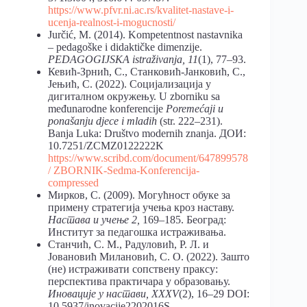
https://www.pfvr.ni.ac.rs/kvalitet-nastave-i-
ucenja-realnost-i-mogucnosti/
Jurčić, М. (2014). Kompetentnost nastavnika
– pedagoške i didaktičke dimenzije.
PEDAGOGIJSKA istraživanja, 11
(1), 77–93.
Кевић-Зрнић, С., Станковић-Јанковић, С.,
Јењић, С. (2022). Социјализација у
дигиталном окружењу. U zborniku sa
međunarodne konferencije
Poremećaji u
ponašanju djece i mladih
(str. 222–231).
Banja Luka: Društvo modernih znanja. ДОИ:
10.7251/ZCMZ0122222K
https://www.scribd.com/document/647899578
/ ZBORNIK-Sedma-Konferencija-
compressed
Мирков, С. (2009). Могућност обуке за
примену стратегија учења кроз наставу.
Настава и учење 2,
169–185. Београд:
Институт за педагошка истраживања.
Станчић, С. М., Радуловић, Р. Л. и
Јовановић Милановић, С. О. (2022). Зашто
(не) истраживати сопствену праксу:
перспектива практичара у образовању.
Иновације у настави, XXXV
(2), 16–29 DOI:
10.5937/inovacije2202016S