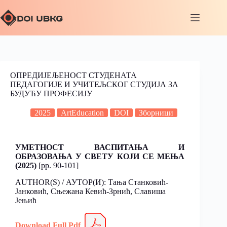
ОПРЕДИЈЕЉЕНОСТ СТУДЕНАТА
ПЕДАГОГИЈЕ И УЧИТЕЉСКОГ СТУДИЈА ЗА
БУДУЋУ ПРОФЕСИЈУ
2025
ArtEducation
DOI
Зборници
УМЕТНОСТ ВАСПИТАЊА И
ОБРАЗОВАЊА У СВЕТУ КОЈИ СЕ МЕЊА
(2025)
[pp. 90-101]
AUTHOR(S) / АУТОР(И): Тања Станковић-
Јанковић, Сњежана Кевић-Зрнић, Славиша
Јењић
Download Full Pdf