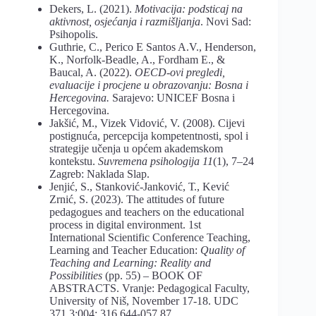
Dekers, L. (2021).
Motivacija: podsticaj na
aktivnost, osjećanja i razmišljanja
. Novi Sad:
Psihopolis.
Guthrie, C., Perico E Santos A.V., Henderson,
K., Norfolk-Beadle, A., Fordham E., &
Baucal, A. (2022).
OECD-ovi pregledi,
evaluacije i procjene u obrazovanju: Bosna i
Hercegovina.
Sarajevo: UNICEF Bosna i
Hercegovina.
Jakšić, M., Vizek Vidović, V. (2008). Cijevi
postignuća, percepcija kompetentnosti, spol i
strategije učenja u općem akademskom
kontekstu.
Suvremena psihologija 11
(1), 7–24
Zagreb: Naklada Slap.
Jenjić, S., Stanković-Janković, Т., Kević
Zrnić, S. (2023). The attitudes of future
pedagogues and teachers on the educational
process in digital environment. 1st
International Scientific Conference Teaching,
Learning and Teacher Education:
Quality of
Teaching and Learning: Reality and
Possibilities
(pp. 55) – BOOK OF
ABSTRACTS. Vranje: Pedagogical Faculty,
University of Niš, November 17-18. UDC
371.3:004; 316.644-057.87.