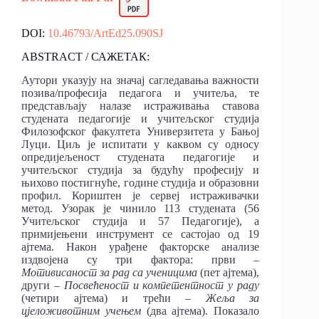
DOI:
10.46793/ArtEd25.090SJ
ABSTRACT / САЖЕТАК:
Аутори указују на значај сагледавања важности
позива/професија педагога и учитеља, те
представљају налазе истраживања ставова
студената педагогије и учитељског студија
Филозофског факултета Универзитета у Бањој
Луци. Циљ је испитати у каквом су односу
опредијељеност студената педагогије и
учитељског студија за будућу професију и
њихово постигнуће, године студија и образовни
профил. Кориштен је сервеј истраживачки
метод. Узорак је чинило 113 студената (56
Учитељског студија и 57 Педагогије), а
примијењени инструмент се састојао од 19
ајтема. Након урађене факторске анализе
издвојена су три фактора: први –
Мотивисаност за рад са ученицима
(пет ајтема),
други –
Посвећеност и компетентност у раду
(четири ајтема) и трећи –
Жеља за
цјеложивотним учењем
(два ајтема). Показало