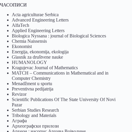
ЧАСОПИСИ
Acta agriculturae Serbica
Advanced Engineering Letters
AlfaTech
Applied Engineering Letters
Biologica Nyssana : journal of Biological Sciences
Chemia Naissensis
Ekonomist
Energija, ekonomija, ekologija
Glasnik za društvene nauke
HUMANOLOGY
Kragujevac Journal of Mathematics
MATCH – Communications in Mathematical and in
Computer Chemistry
Menadžment u sportu
Preventivna pedijatrija
Revizor
Scientific Publications Of The State University Of Novi
Pazar
Serbian Studies Research
Tribology and Materials
Аграфа
Археографски прилози
Археон : часопис Архива Војводине