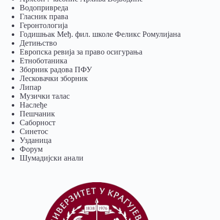
Водопривреда
Гласник права
Геронтологија
Годишњак Међ. фил. школе Феликс Ромулијана
Детињство
Европска ревија за право осигурања
Eтноботаника
Зборник радова ПФУ
Лесковачки зборник
Липар
Музички талас
Наслеђе
Пешчаник
Саборност
Синетос
Узданица
Форум
Шумадијски анали