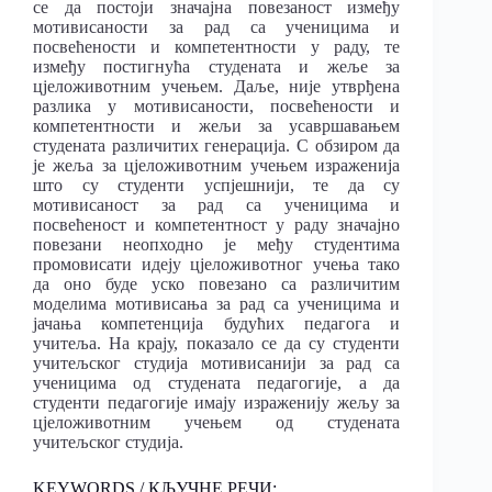
се да постоји значајна повезаност између
мотивисаности за рад са ученицима и
посвећености и компетентности у раду, те
између постигнућа студената и жеље за
цјеложивотним учењем. Даље, није утврђена
разлика у мотивисаности, посвећености и
компетентности и жељи за усавршавањем
студената различитих генерација. С обзиром да
је жеља за цјеложивотним учењем израженија
што су студенти успјешнији, те да су
мотивисаност за рад са ученицима и
посвећеност и компетентност у раду значајно
повезани неопходно је међу студентима
промовисати идеју цјеложивотног учења тако
да оно буде уско повезано са различитим
моделима мотивисања за рад са ученицима и
јачања компетенција будућих педагога и
учитеља. На крају, показало се да су студенти
учитељског студија мотивисанији за рад са
ученицима од студената педагогије, а да
студенти педагогије имају израженију жељу за
цјеложивотним учењем од студената
учитељског студија.
KEYWORDS / КЉУЧНЕ РЕЧИ: