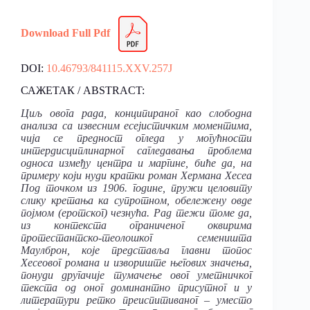
Download Full Pdf
DOI:
10.46793/841115.XXV.257J
САЖЕТАК / ABSTRACT:
Циљ овога рада, конципираног као слободна
анализа са извесним есејистичким моментима,
чија се предност огледа у могућности
интердисциплинарног сагледавања проблема
односа између центра и маргине, биће да, на
примеру који нуди кратки роман Хермана Хесеа
Под точком из 1906. године, пружи целовиту
слику кретања ка супротном, обележену овде
појмом (еротског) чезнућа. Рад тежи томе да,
из контекста ограниченог оквирима
протестантско-теолошког семеништа
Маулброн, које представља главни топос
Хесеовог романа и извориште његових значења,
понуди другачије тумачење овог уметничког
текста од оног доминантно присутног и у
литератури ретко преиспитиваног – уместо