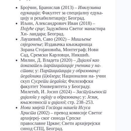
Бројчин, Бранислав (2013) –
Инклузивна
едукација
; Факултет за специјалну едука-
цију и рехабилитацију; Београд.
Иљин, Александрович Иван (2018) –
Појуће срце
; Задужбина Светог манастира
Хи- ландара; Београд.
Лаушевић, Саво (2002) –
Мишљење
свједочење
; Издавачка књижарница
Зорана Стојановића, Монтеграф; Нови
Сад, Сремски Карловци, Никшић.
Милин, Д. Владета (2020) –
Дијалог као
показатељ партиципације ученика у на-
стави
; у:
Партиципација у образовању:
педагошки (п)огледи
; Национални на- учни
скуп
Сусрети педагога
; Филозофски
факултет Универзитета у Београду.
Милетић, И. Јосип (2024) –
Заступљеност
дијалога у одгоју и образовању
; у:
Језик,
књижевност и дијалог
; стр. 238–253.
Нови
завјет
Господа
нашега
Исуса
Христа
(2002) – превод комисије Светог
архијереј- ског синода Српске
православне Цркве; Свети архијерејски
синод СПЦ, Београд.