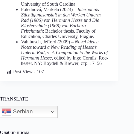
University of South Carolina.
Polednová, Markéta (2023) –
Internat als
Züchtigungsanstalt in den Werken Unterm
Rad (1906) von Hermann Hesse und Die
Klosterschule (1968) von Barbara
Frischmuth
; Bachelor thesis, Faculty of
Education, Charles University, Prague.
Vahlbusch, Jefford (2009) –
Novel
Ideas:
Notes
toward
a
New
Reading
of
Hesse’s
Unterm
Rad
; у:
A Companion to the Works of
Hermann Hesse
, edited by Ingo Cornils; Roc-
hester, NY: Boydell & Brewer; стр. 17–56
Post Views:
107
TRANSLATE
Serbian
Одабир писма