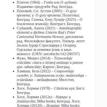
Платон (1964) –
Гозба или О љубави
;
Издавачко предузеће Рад; Београд.
Поповић, Сп. Јустин (2005) –
О духу
времена
; у:
О духу времена
; Политика;
Београд. Сенека, Енеј Луције (2025) –
О
блаженом животу
; Контраст, Београд.
Субашић, Анита (2021) –
Autobiografski
elementi u djelima Unterm Rad i Peter
Camenzind Hermanna Hessea
; дипломски
рад, Филозофски факултет, Универ- зитет
Јосипа Јураја Стросмајера у Осијеку,
Одељење за немачки језик и књи-
жевност. (URN: urn:nbn:hr:142:290337)
Фуко, Мишел (2014) –
Технологије
сопства: списи о позној антици и раном
хри- шћанству
; Карпос; Београд.
Хамваш, Бела (2022) –
Социологија
самоће
; у:
Хиперионски есеји: митологија –
естетика – метафизика
; Милстон,
Београд.
Хесе, Херман (1978) –
Степски вук
; Бигз;
Београд.
Хесе, Херман (2012а) –
Нарцис и
Златоусти
; Miba books; Београд. Хесе,
Херман (2012б) –
Демијан
; Miba books;