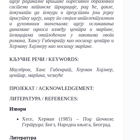
идеје радикалне критике опресивног образовног
система латинске традиције, рад ће, дакле,
покушати да понуди и представи још једну
присутну идеју, ширу по својим интелектуалним
и духовнним значењима: идеју осликавања
динамике односа између центра и маргине,
позицијама оваплоћеним у ликовима овога
романа, Хансу Гибенрату као носиоцу центра и
Херману Хајлнеру као носиоцу маргине.
КЉУЧНЕ РЕЧИ / KEYWORDS:
Маулброн, Ханс Гибенрат, Херман Хајлнер,
центар, маргина, чезнуће
ПРОЈЕКАТ / ACKNOWLEDGEMENT:
ЛИТЕРАТУРА / REFERENCES:
Извори
Хесе, Херман (1985) –
Под точком
;
Гертруда
; Бигз, Народна књига, Београд.
Литература