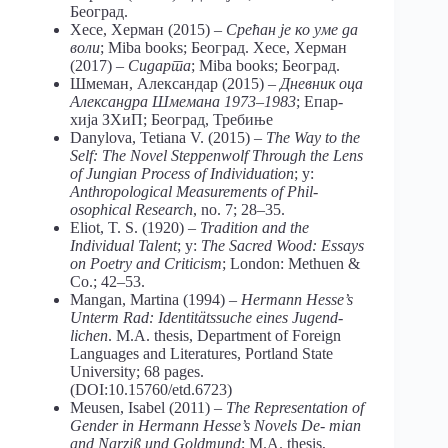
Београд.
Хесе, Херман (2015) –
Срећан је ко уме да
воли
; Miba books; Београд. Хесе, Херман
(2017) –
Сидарта
; Miba books; Београд.
Шмеман, Александар (2015) –
Дневник оца
Александра Шмемана 1973–1983
; Епар-
хија ЗХиП; Београд, Требиње
Danylova, Tetiana V. (2015) –
The Way to the
Self: The Novel Steppenwolf Through the Lens
of Jungian Process of Individuation
; у:
Anthropological Measurements of Phil-
osophical Research
, no. 7; 28–35.
Eliot, T. S. (1920) –
Tradition and the
Individual Talent
; у:
The Sacred Wood: Essays
on Poetry and Criticism
; London: Methuen &
Co.; 42–53.
Mangan, Martina (1994) –
Hermann Hesse’s
Unterm Rad: Identitätssuche eines Jugend-
lichen
. M.A. thesis, Department of Foreign
Languages and Literatures, Portland State
University; 68 pages.
(DOI:10.15760/etd.6723)
Meusen, Isabel (2011) –
The Representation of
Gender in Hermann Hesse’s Novels De- mian
and Narziß und Goldmund
; M.A. thesis,