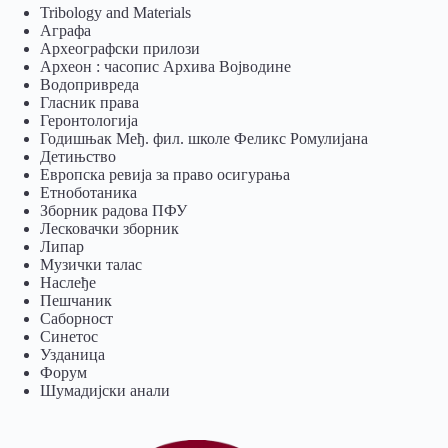
Tribology and Materials
Аграфа
Археографски прилози
Археон : часопис Архива Војводине
Водопривреда
Гласник права
Геронтологија
Годишњак Међ. фил. школе Феликс Ромулијана
Детињство
Европска ревија за право осигурања
Eтноботаника
Зборник радова ПФУ
Лесковачки зборник
Липар
Музички талас
Наслеђе
Пешчаник
Саборност
Синетос
Узданица
Форум
Шумадијски анали