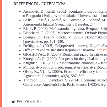
REFERENCES / ЛИТЕРАТУРA:
Arsenović, Đ., Krstić, (2002). Konkurentnost poljoprivr
u Beogradu i Poljoprivredni fakultet Univerziteta u Is
Bašić, F., Kisić, I., Mesić, M., Butorac, A., Sabolić, M
Agronomski fakultet Sveučilišta u Zagrebu, 274.
Bjelić, P. (2008). Međunarodna trgovina. Beograd, Srbi
Blanchard, O. (2005). Macroeconomics. Oxford: Prenti
Bošnjak, D., Tica, N., Rodić, V. (2003). Ekonomska obe
i povrtarstvo, pp. 121–130.
Defilippis, J. (2005). Poljoprivreda i razvoj. Zagreb: Šk
Državni zavod za statistiku Republike Hrvatske.
https:/
GRAHOVAC, P. (2004). Regionalni razvoj hrvatske pol
Krueger, A. O. (2009). Prospects for the global tradin
Krugman, P. R. (2009). Međunarodna ekonomija – teorija
Ministarstvo poljoprivrede, šumarstva i ribarstva Repub
Olson, K., VU, L. (2009). Economic efficiency in farm 
Agricultural Economics, 40(5), 587–599.
Thomson, K. J., Davidova, S. (2014). Economic aspects
Conference, AgroParisTech, Paris, France 170354, Agri
Post Views:
317