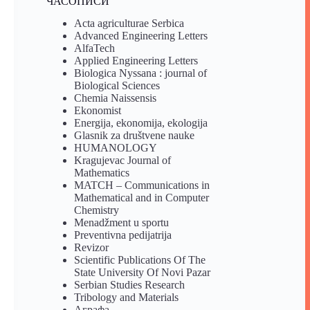
ЧАСОПИСИ
Acta agriculturae Serbica
Advanced Engineering Letters
AlfaTech
Applied Engineering Letters
Biologica Nyssana : journal of
Biological Sciences
Chemia Naissensis
Ekonomist
Energija, ekonomija, ekologija
Glasnik za društvene nauke
HUMANOLOGY
Kragujevac Journal of
Mathematics
MATCH – Communications in
Mathematical and in Computer
Chemistry
Menadžment u sportu
Preventivna pedijatrija
Revizor
Scientific Publications Of The
State University Of Novi Pazar
Serbian Studies Research
Tribology and Materials
Аграфа