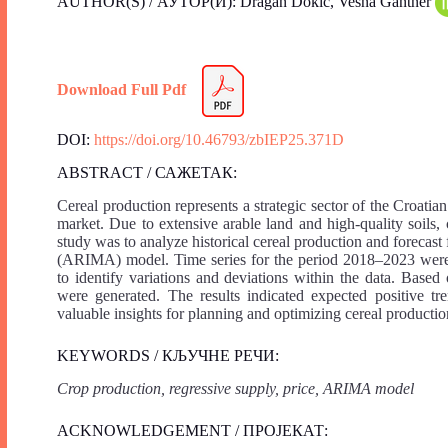
AUTHOR(S) / АУТОР(И): Dragan Dokić, Vesna Gantner
Download Full Pdf
DOI:
https://doi.org/10.46793/zbIEP25.371D
ABSTRACT / САЖЕТАК:
Cereal production represents a strategic sector of the Croatia
market. Due to extensive arable land and high-quality soils, 
study was to analyze historical cereal production and forecas
(ARIMA) model. Time series for the period 2018–2023 were e
to identify variations and deviations within the data. Based
were generated. The results indicated expected positive tr
valuable insights for planning and optimizing cereal productio
KEYWORDS / КЉУЧНЕ РЕЧИ:
Crop production, regressive supply, price, ARIMA model
ACKNOWLEDGEMENT / ПРОЈЕКАТ: