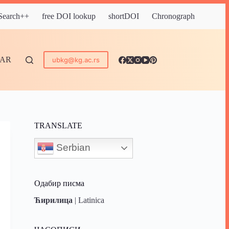
 Search++
free DOI lookup
shortDOI
Chronograph
DAR
ubkg@kg.ac.rs
TRANSLATE
Serbian
Одабир писма
Ћирилица
|
Latinica