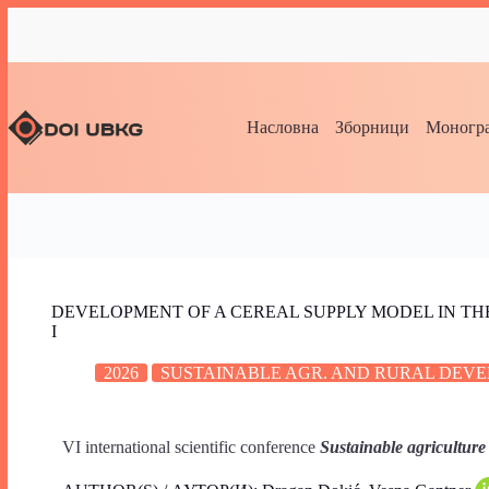
Насловна
Зборници
Моногра
DEVELOPMENT OF A CEREAL SUPPLY MODEL IN TH
I
2026
SUSTAINABLE AGR. AND RURAL DEVE
VI international scientific conference
Sustainable agriculture