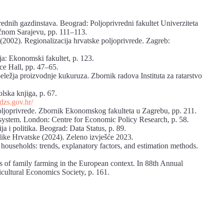
ednih gazdinstava. Beograd: Poljoprivredni fakultet Univerziteta
točnom Sarajevu, pp. 111–113.
. (2002). Regionalizacija hrvatske poljoprivrede. Zagreb:
ja: Ekonomski fakultet, p. 123.
ce Hall, pp. 47–65.
ležja proizvodnje kukuruza. Zbornik radova Instituta za ratarstvo
olska knjiga, p. 67.
/dzs.gov.hr/
joprivrede. Zbornik Ekonomskog fakulteta u Zagrebu, pp. 211.
g system. London: Centre for Economic Policy Research, p. 58.
 i politika. Beograd: Data Status, p. 89.
like Hrvatske (2024). Zeleno izvješće 2023.
households: trends, explanatory factors, and estimation methods.
 of family farming in the European context. In 88th Annual
cultural Economics Society, p. 161.