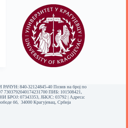
РАЧУН: 840-32124845-40 Позив на број по
97 7303792040174231700
ПИБ: 101508421,
 БРОЈ: 07343353, ЈБКЈС: 03792 | Aдреса:
ободе бб, 34000 Крагујевац, Србија