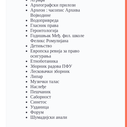
Археографски прилози
Археон : часопис Архива
Војводине
Водопривреда
Гласник права
Геронтологија
Годишњак Међ. фил. школе
Феликс Ромулијана
Детињство
Европска ревија за право
осигурања
Eтноботаника
Зборник радова ПФУ
Лесковачки зборник
Липар
Музички талас
Наслеђе
Пешчаник
Саборност
Синетос
Узданица
Форум
Шумадијски анали