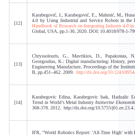
Karabegović, I., Karabegović, E., Mahmić, M., Husak
4.0 by Using Industrial and Service Robots in the 
[12]
Handbook of Research on Integrating Industry 4.0 i
Global, USA, pp.1-30, 2020. DOI: 10.4018/978-1-7
Chryssolouris, G., Mavrikios, D., Papakostas, N
Georgoulias, K.: Digital manufacturing: History, per
[13]
Engineering Manufacture, Proceedings of the Institut
B, pp.451–462. 2009.
http://dx.doi.org/10.1243/0
Karabegovic Edina, Karabegovic Isak, Hadzalic Edi
[14]
Trend in World’s Metal Industry
Inzinerine Ekonomi
368-378. 2012. http://dx.doi.org/10.5755/j01.ee.23.4
IFR, “World Robotics Report: ‘All-Time High’ with H