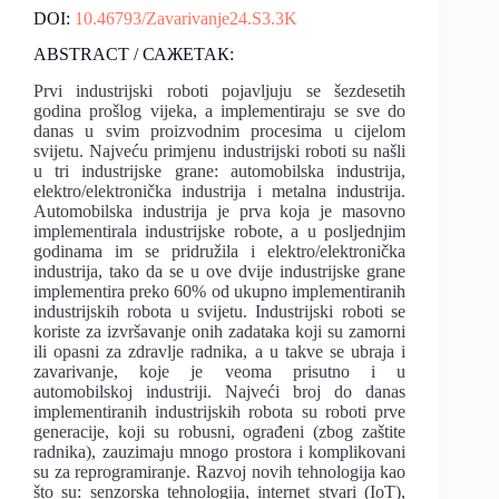
DOI:
10.46793/Zavarivanje24.S3.3K
ABSTRACT / САЖЕТАК:
Prvi industrijski roboti pojavljuju se šezdesetih
godina prošlog vijeka, a implementiraju se sve do
danas u svim proizvodnim procesima u cijelom
svijetu. Najveću primjenu industrijski roboti su našli
u tri industrijske grane: automobilska industrija,
elektro/elektronička industrija i metalna industrija.
Automobilska industrija je prva koja je masovno
implementirala industrijske robote, a u posljednjim
godinama im se pridružila i elektro/elektronička
industrija, tako da se u ove dvije industrijske grane
implementira preko 60% od ukupno implementiranih
industrijskih robota u svijetu. Industrijski roboti se
koriste za izvršavanje onih zadataka koji su zamorni
ili opasni za zdravlje radnika, a u takve se ubraja i
zavarivanje, koje je veoma prisutno i u
automobilskoj industriji. Najveći broj do danas
implementiranih industrijskih robota su roboti prve
generacije, koji su robusni, ograđeni (zbog zaštite
radnika), zauzimaju mnogo prostora i komplikovani
su za reprogramiranje. Razvoj novih tehnologija kao
što su: senzorska tehnologija, internet stvari (IoT),