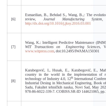
Esmaeilian, B., Behdad S., Wang, B.,: The evolutio
[6]
review,
Journal Manufacturing System,
V
http://dx.doi.org/10.1016/j,jksy.2016.03.001
Wang, K.: Intelligent Predictive Maintenance (IPdM)
[7]
WIT Transactions on Engineering Sciences
, V
www.witpress.com
, doi:10.2495/IWAMA150301
Karabegović, I., Husak, E., Karabegović, E., Mah
country in the world in the implementation of r
th
technology of Industry 4.0, 12
International Confe
[8]
Industrial Desing in Mechanical Enginering, Book o
Sadu, Fakultet tehničkih nauka, Novi Sad, May 20
978-86-6022-339-7. COBISS.SR-ID 144621065, pp.