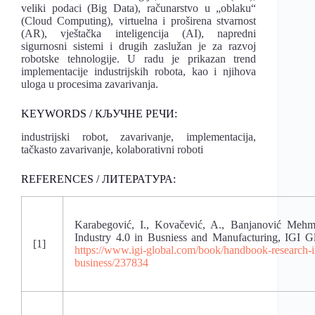
veliki podaci (Big Data), računarstvo u „oblaku“
(Cloud Computing), virtuelna i proširena stvarnost
(AR), vještačka inteligencija (AI), napredni
sigurnosni sistemi i drugih zaslužan je za razvoj
robotske tehnologije. U radu je prikazan trend
implementacije industrijskih robota, kao i njihova
uloga u procesima zavarivanja.
KEYWORDS / КЉУЧНЕ РЕЧИ:
industrijski robot, zavarivanje, implementacija,
tačkasto zavarivanje, kolaborativni roboti
REFERENCES / ЛИТЕРАТУРА:
Karabegović, I., Kovačević, A., Banjanović Mehmed
Industry 4.0 in Busniess and Manufacturing, IGI 
[1]
https://www.igi-global.com/book/handbook-research-in
business/237834