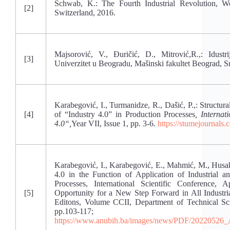
Schwab, K.: The Fourth Industrial Revolution, 
[2]
Switzerland, 2016.
Majsorović, V., Đuričić, D., Mitrović,R.,: Idustri
[3]
Univerzitet u Beogradu, Mašinski fakultet Beograd, S
Karabegović, I., Turmanidze, R., Dašić, P.,: Structur
[4]
of “Industry 4.0” in Production Processes
,
Internati
4.0“,
Year VII, Issue 1, pp. 3-6.
https://stumejournals.
Karabegović, I., Karabegović, E., Mahmić, M., Husak
4.0 in the Function of Application of Industrial a
Processes, International Scientific Conference, 
[5]
Opportunity for a New Step Forward in All Industria
Editons, Volume CCII, Department of Technical 
pp.103-117; DOI:10.5644
https://www.anubih.ba/images/news/PDF/20220526_Ap