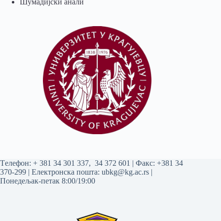
Шумадијски анали
Tелефон:
+ 381 34 301 337
,
34 372 601
| Факс: +381 34
370-299 | Електронска пошта:
ubkg@kg.ac.rs
|
Понедељак-петак 8:00/19:00