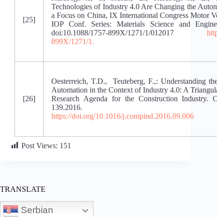
Technologies of Industry 4.0 Are Changing the Autom
a Focus on China, IX International Congress Motor
[25]
IOP Conf. Series: Materials Science and Engin
doi:10.1088/1757-899X/1271/1/012017
htt
899X/1271/1.
Oesterreich, T.D., Teuteberg, F.,: Understanding the
Automation in the Context of Industry 4.0: A Triangu
[26]
Research Agenda for the Construction Industry. C
139.2016.
https://doi.org/10.1016/j.compind.2016.09.006
Post Views:
151
TRANSLATE
Serbian