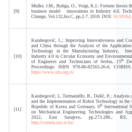
Muller, J.M., Buliga, O., Voigt, K.I.: Fortune favor
[9]
business model innovations in Industry 4.0. Techn
Change, Vol.132,Iss.C, pp.2-7. 2018. DOI:
10.1016/j
Karabegović, I.,: Improving Innovativeness and Co
and China through the Analysis of the Application
Technology in the Manufacturing Industry, Intern
[10]
Industry 4.0 in Circular Economy and Environmental
th
of Engineers and Technicians of Serbia, 15
Dec
Proceedings: ISBN 978-86-82563-26-6, COBISS
https://www.sits.org.rs/
Karabegović, I., Turmanidže, R., Dašić, P.,: Analysis 
and the Implementation of Robot Technology in the 
th
Republic of Korea and Germany, 6
International S
[11]
on Mechanical Engineering Technologies and Ap
2022, East Sarajevo, pp.273-286., RS, 
http://cometa.ues.rs.ba/