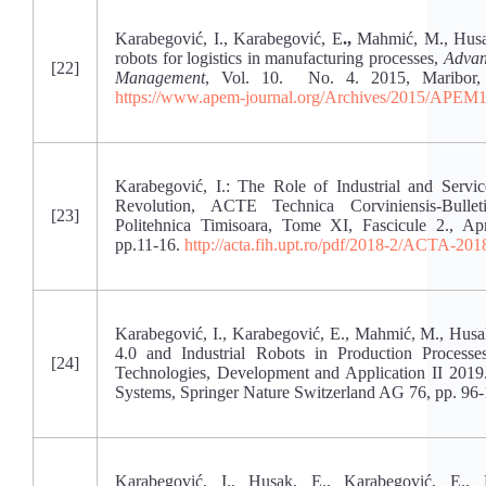
Karabegović, I., Karabegović, E
.,
Mahmić, M., Husak
robots for logistics in manufacturing processes,
Advan
[22]
Management
, Vol. 10. No. 4. 2015, Maribor, 
https://www.apem-journal.org/Archives/2015/APEM
Karabegović, I.: The Role of Industrial and Servic
Revolution, ACTE Technica Corviniensis-Bullet
[23]
Politehnica Timisoara, Tome XI, Fascicule 2., Ap
pp.11-16.
http://acta.fih.upt.ro/pdf/2018-2/ACTA-201
Karabegović, I., Karabegović, E., Mahmić, M., Husak
4.0 and Industrial Robots in Production Process
[24]
Technologies, Development and Application II 2019
Systems, Springer Nature Switzerland AG 76, pp. 96-
Karabegović, I., Husak, E., Karabegović, E.