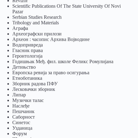
Revizor
Scientific Publications Of The State University Of Novi
Pazar
Serbian Studies Research
Tribology and Materials
Аграфа
Археографски прилози
Археон : часопис Архива Војводине
Водопривреда
Гласник права
Геронтологија
Годишњак Међ. фил. школе Феликс Ромулијана
Детињство
Европска ревија за право осигурања
Eтноботаника
Зборник радова ПФУ
Лесковачки зборник
Липар
Музички талас
Наслеђе
Пешчаник
Саборност
Синетос
Узданица
Форум