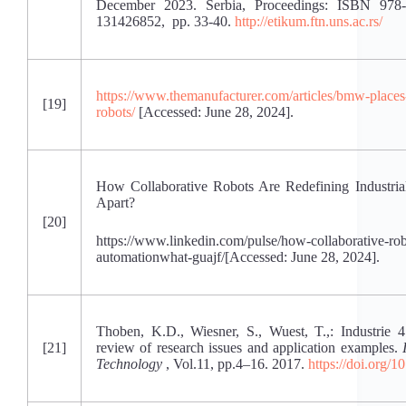
December 2023. Serbia, Proceedings: ISBN 978
131426852, pp. 33-40.
http://etikum.ftn.uns.ac.rs/
https://www.themanufacturer.com/articles/bmw-places-
[19]
robots/
[Accessed: June 28, 2024].
How Collaborative Robots Are Redefining Industri
Apart?
[20]
https://www.linkedin.com/pulse/how-collaborative-robo
automationwhat-guajf/[Accessed: June 28, 2024].
Thoben, K.D., Wiesner, S., Wuest, T.,: Industrie 
[21]
review of research issues and application examples.
Technology
, Vol.11, pp.4–16. 2017.
https://doi.org/1