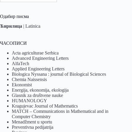
Одабир писма
Ћирилица
|
Latinica
ЧАСОПИСИ
Acta agriculturae Serbica
Advanced Engineering Letters
AlfaTech
Applied Engineering Letters
Biologica Nyssana : journal of Biological Sciences
Chemia Naissensis
Ekonomist
Energija, ekonomija, ekologija
Glasnik za društvene nauke
HUMANOLOGY
Kragujevac Journal of Mathematics
MATCH – Communications in Mathematical and in
Computer Chemistry
Menadžment u sportu
Preventivna pedijatrija