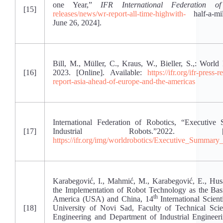
one Year,”
IFR International Federation of
[15]
releases/news/wr-report-all-time-highwith-
half-a-mil
June 26, 2024].
Bill, M., Müller, C., Kraus, W., Bieller, S.,: Worl
[16]
2023. [Online]. Available:
https://ifr.org/ifr-press
report-asia-ahead-of-europe-and-the-americas
International Federation of Robotics, “Executi
[17]
Industrial Robots.”2022. [O
https://ifr.org/img/worldrobotics/Executive_Summar
Karabegović, I., Mahmić, M., Karabegović, E., Husa
the Implementation of Robot Technology as the Basi
th
America (USA) and China, 14
International Scie
[18]
University of Novi Sad, Faculty of Technical Sci
Engineering and Department of Industrial Enginee