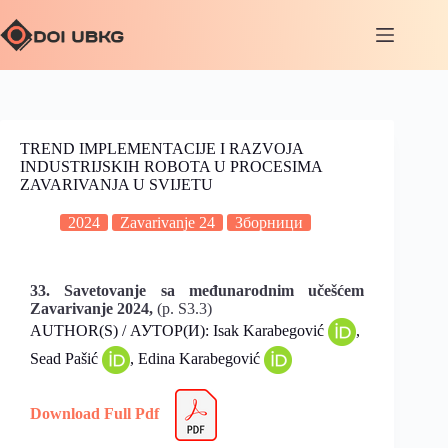
TREND IMPLEMENTACIJE I RAZVOJA
INDUSTRIJSKIH ROBOTA U PROCESIMA
ZAVARIVANJA U SVIJETU
2024
Zavarivanje 24
Зборници
33. Savetovanje sa međunarodnim učešćem
Zavarivanje 2024,
(p. S3.3)
AUTHOR(S) / АУТОР(И): Isak Karabegović
,
Sead Pašić
, Edina Karabegović
Download Full Pdf