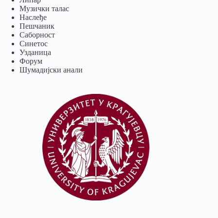
Музички талас
Наслеђе
Пешчаник
Саборност
Синетос
Узданица
Форум
Шумадијски анали