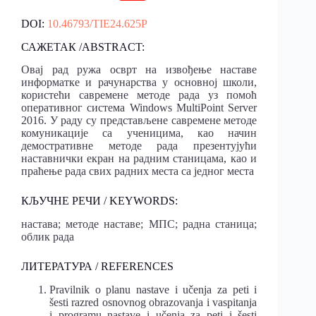
DOI:
10.46793/TIE24.625P
САЖЕТАК /ABSTRACT:
Овај рад ружа осврт на извођење наставе
информатке и рачунарства у основној школи,
користећи савремене методе рада уз помоћ
оперативног система Windows MultiPoint Server
2016. У раду су представљене савремене методе
комуникације са ученицима, као начин
демостративне методе рада презентујући
наставнички екран на радним станицама, као и
праћење рада свих радних места са једног места
КЉУЧНЕ РЕЧИ / KEYWORDS:
настава; методе наставе; МПС; радна станица;
облик рада
ЛИТЕРАТУРА / REFERENCES
Pravilnik o planu nastave i učenja za peti i
šesti razred osnovnog obrazovanja i vaspitanja
i programu nastave i učenja za peti i šesti