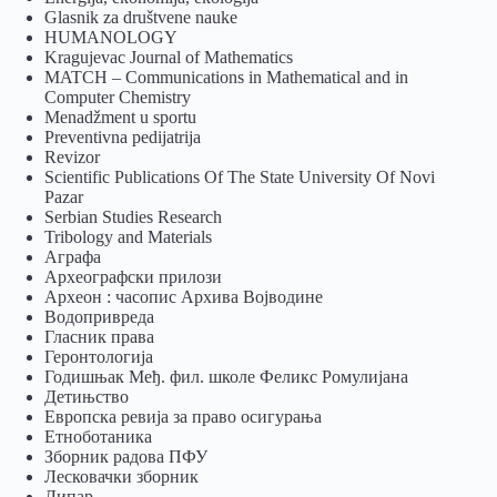
Glasnik za društvene nauke
HUMANOLOGY
Kragujevac Journal of Mathematics
MATCH – Communications in Mathematical and in
Computer Chemistry
Menadžment u sportu
Preventivna pedijatrija
Revizor
Scientific Publications Of The State University Of Novi
Pazar
Serbian Studies Research
Tribology and Materials
Аграфа
Археографски прилози
Археон : часопис Архива Војводине
Водопривреда
Гласник права
Геронтологија
Годишњак Међ. фил. школе Феликс Ромулијана
Детињство
Европска ревија за право осигурања
Eтноботаника
Зборник радова ПФУ
Лесковачки зборник
Липар