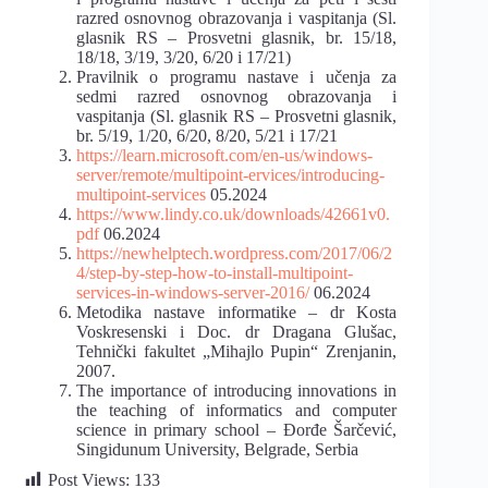
razred osnovnog obrazovanja i vaspitanja (Sl.
glasnik RS – Prosvetni glasnik, br. 15/18,
18/18, 3/19, 3/20, 6/20 i 17/21)
Pravilnik o programu nastave i učenja za
sedmi razred osnovnog obrazovanja i
vaspitanja (Sl. glasnik RS – Prosvetni glasnik,
br. 5/19, 1/20, 6/20, 8/20, 5/21 i 17/21
https://learn.microsoft.com/en-us/windows-
server/remote/multipoint-ervices/introducing-
multipoint-services
05.2024
https://www.lindy.co.uk/downloads/42661v0.
pdf
06.2024
https://newhelptech.wordpress.com/2017/06/2
4/step-by-step-how-to-install-multipoint-
services-in-windows-server-2016/
06.2024
Metodika nastave informatike – dr Kosta
Voskresenski i Doc. dr Dragana Glušac,
Tehnički fakultet „Mihajlo Pupin“ Zrenjanin,
2007.
The importance of introducing innovations in
the teaching of informatics and computer
science in primary school – Đorđe Šarčević,
Singidunum University, Belgrade, Serbia
Post Views:
133