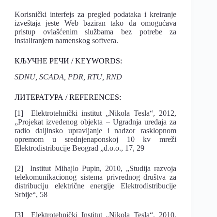
Korisnički interfejs za pregled podataka i kreiranje
izveštaja jeste Web baziran tako da omogućava
pristup ovlašćenim službama bez potrebe za
instaliranjem namenskog softvera.
КЉУЧНЕ РЕЧИ / KEYWORDS:
SDNU, SCADA, PDR, RTU, RND
ЛИТЕРАТУРА / REFERENCES:
[1] Elektrotehnički institut „Nikola Tesla“, 2012,
„Projekat izvedenog objekta – Ugradnja uređaja za
radio daljinsko upravljanje i nadzor rasklopnom
opremom u srednjenaponskoj 10 kv mreži
Elektrodistribucije Beograd „d.o.o., 17, 29
[2] Institut Mihajlo Pupin, 2010, „Studija razvoja
telekomunikacionog sistema privrednog društva za
distribuciju električne energije Elektrodistribucije
Srbije“, 58
[3] Elektrotehnički Institut „Nikola Tesla“, 2010,