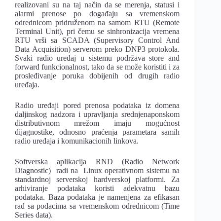
realizovani su na taj način da se merenja, statusi i
alarmi prenose po događaju sa vremenskom
odrednicom pridruženom na samom RTU (Remote
Terminal Unit), pri čemu se sinhronizacija vremena
RTU vrši sa SCADA (Supervisory Control And
Data Acquisition) serverom preko DNP3 protokola.
Svaki radio uređaj u sistemu podržava store and
forward funkcionalnost, tako da se može koristiti i za
prosleđivanje poruka dobijenih od drugih radio
uređaja.
Radio uređaji pored prenosa podataka iz domena
daljinskog nadzora i upravljanja srednjenaponskom
distributivnom mrežom imaju mogućnost
dijagnostike, odnosno praćenja parametara samih
radio uređaja i komunikacionih linkova.
Softverska aplikacija RND (Radio Network
Diagnostic) radi na Linux operativnom sistemu na
standardnoj serverskoj hardverskoj platformi. Za
arhiviranje podataka koristi adekvatnu bazu
podataka. Baza podataka je namenjena za efikasan
rad sa podacima sa vremenskom odrednicom (Time
Series data).