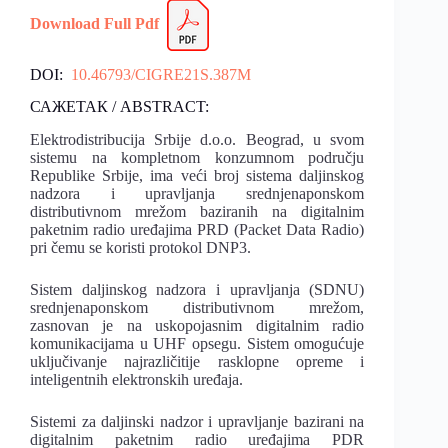
Download
Fu
l
l Pdf
DOI:
10.46793/CIGRE21S.387M
САЖЕТАК / ABSTRACT:
Elektrodistribucija Srbije d.o.o. Beograd, u svom
sistemu na kompletnom konzumnom području
Republike Srbije, ima veći broj sistema daljinskog
nadzora i upravljanja srednjenaponskom
distributivnom mrežom baziranih na digitalnim
paketnim radio uređajima PRD (Packet Data Radio)
pri čemu se koristi protokol DNP3.
Sistem daljinskog nadzora i upravljanja (SDNU)
srednjenaponskom distributivnom mrežom,
zasnovan je na uskopojasnim digitalnim radio
komunikacijama u UHF opsegu. Sistem omogućuje
uključivanje najrazličitije rasklopne opreme i
inteligentnih elektronskih uređaja.
Sistemi za daljinski nadzor i upravljanje bazirani na
digitalnim paketnim radio uređajima PDR