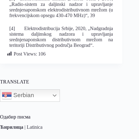
„Radio-sistem za daljinski nadzor i upravljanje
srednjenaponskom elektrodistributivnom mrežom (u
frekvencijskom opsegu 430-470 MHz)“, 39
[4] Elektrodistribucija Srbije, 2020, „Nadgradnja
sistema daljinskog nadzora i upravljanja
srednjenaponskom distributivnom mrežom na
teritoriji Distributivnog područja Beograd“.
Post Views:
106
TRANSLATE
Serbian
Одабир писма
Ћирилица
|
Latinica