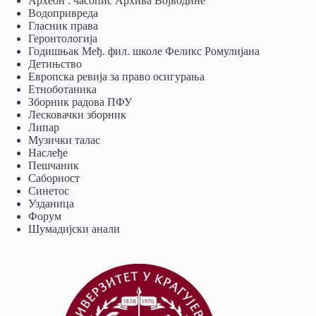
Археон : часопис Архива Војводине
Водопривреда
Гласник права
Геронтологија
Годишњак Међ. фил. школе Феликс Ромулијана
Детињство
Европска ревија за право осигурања
Eтноботаника
Зборник радова ПФУ
Лесковачки зборник
Липар
Музички талас
Наслеђе
Пешчаник
Саборност
Синетос
Узданица
Форум
Шумадијски анали