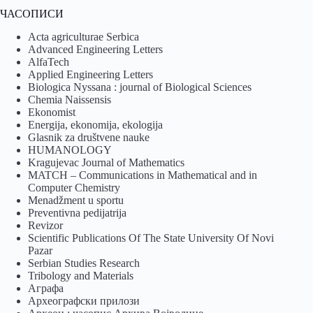
ЧАСОПИСИ
Acta agriculturae Serbica
Advanced Engineering Letters
AlfaTech
Applied Engineering Letters
Biologica Nyssana : journal of Biological Sciences
Chemia Naissensis
Ekonomist
Energija, ekonomija, ekologija
Glasnik za društvene nauke
HUMANOLOGY
Kragujevac Journal of Mathematics
MATCH – Communications in Mathematical and in
Computer Chemistry
Menadžment u sportu
Preventivna pedijatrija
Revizor
Scientific Publications Of The State University Of Novi
Pazar
Serbian Studies Research
Tribology and Materials
Аграфа
Археографски прилози