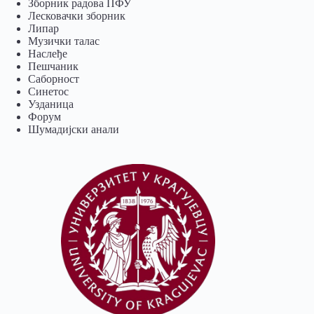
Зборник радова ПФУ
Лесковачки зборник
Липар
Музички талас
Наслеђе
Пешчаник
Саборност
Синетос
Узданица
Форум
Шумадијски анали