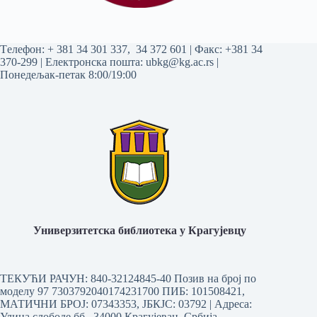
Tелефон:
+ 381 34 301 337
,
34 372 601
| Факс: +381 34
370-299 | Електронска пошта:
ubkg@kg.ac.rs
|
Понедељак-петак 8:00/19:00
Универзитетска библиотека у Крагујевцу
ТЕКУЋИ РАЧУН: 840-32124845-40 Позив на број по
моделу 97 7303792040174231700
ПИБ: 101508421,
МАТИЧНИ БРОЈ: 07343353, ЈБКЈС: 03792 | Aдреса:
Улица слободе бб, 34000 Крагујевац, Србија