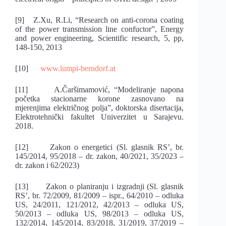
[9] Z.Xu, R.Li, “Research on anti-corona coating
of the power transmission line confuctor”, Energy
and power engineering, Scientific research, 5, pp,
148-150, 2013
[10]
www.lumpi-berndorf.at
[11] A.Čaršimamović, “Modeliranje napona
početka stacionarne korone zasnovano na
mjerenjima električnog polja”, doktorska disertacija,
Elektrotehnički fakultet Univerzitet u Sarajevu.
2018.
[12] Zakon o energetici (Sl. glasnik RS’, br.
145/2014, 95/2018 – dr. zakon, 40/2021, 35/2023 –
dr. zakon i 62/2023)
[13] Zakon o planiranju i izgradnji (Sl. glasnik
RS’, br. 72/2009, 81/2009 – ispr., 64/2010 – odluka
US, 24/2011, 121/2012, 42/2013 – odluka US,
50/2013 – odluka US, 98/2013 – odluka US,
132/2014, 145/2014, 83/2018, 31/2019, 37/2019 –