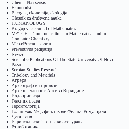
Chemia Naissensis
Ekonomist
Energija, ekonomija, ekologija
Glasnik za društvene nauke
HUMANOLOGY
Kragujevac Journal of Mathematics
MATCH – Communications in Mathematical and in
Computer Chemistry
Menadžment u sportu
Preventivna pedijatrija
Revizor
Scientific Publications Of The State University Of Novi
Pazar
Serbian Studies Research
Tribology and Materials
Аграфа
Археографски прилози
Археон : часопис Архива Војводине
Водопривреда
Гласник права
Геронтологија
Годишњак Међ. фил. школе Феликс Ромулијана
Детињство
Европска ревија за право осигурања
Eтноботаника