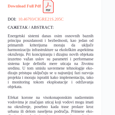
Download
Fu
l
l Pdf
DOI:
10.46793/CIGRE21S.205C
САЖЕТАК / ABSTRACT:
Energetski sistemi danas osim osnovnih baznih
principa pouzdanosti i bezbednosti, kao jedan od
primarnih kriterijuma moraju da uključe
harmonizaciju infrastrukture sa ekološkim aspektima
okruženja. Pri koncipiranju i dizajnu novih objekata
izuzetno važan uslov su parametri i performanse
sistema koje definišu mere uticaja na životnu
sredinu. U tom smislu savremene tehnologije eko-
dizajn pristupa uključuju se u najranijoj fazi razvoja
projekta i moraju ispratiti kako implementaciju, tako
i monitoring tokom eksploatacije i održavanja
objekata.
Efekat korone na visokonaponskim nadzemnim
vodovima je značajan uticaj koji vodovi mogu imati
na okruženje, posebno kada trase prolaze kroz
urbana ili delom naseljena područja. Primene eko-