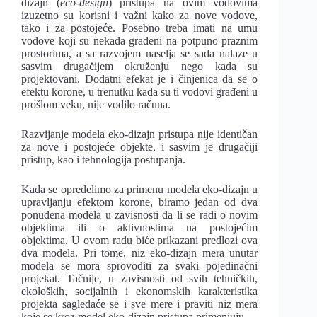
dizajn (
eco-design
) pristupa na ovim vodovima
izuzetno su korisni i važni kako za nove vodove,
tako i za postojeće. Posebno treba imati na umu
vodove koji su nekada građeni na potpuno praznim
prostorima, a sa razvojem naselja se sada nalaze u
sasvim drugačijem okruženju nego kada su
projektovani. Dodatni efekat je i činjenica da se o
efektu korone, u trenutku kada su ti vodovi građeni u
prošlom veku, nije vodilo računa.
Razvijanje modela eko-dizajn pristupa nije identičan
za nove i postojeće objekte, i sasvim je drugačiji
pristup, kao i tehnologija postupanja.
Kada se opredelimo za primenu modela eko-dizajn u
upravljanju efektom korone, biramo jedan od dva
ponuđena modela u zavisnosti da li se radi o novim
objektima ili o aktivnostima na postojećim
objektima. U ovom radu biće prikazani predlozi ova
dva modela. Pri tome, niz eko-dizajn mera unutar
modela se mora sprovoditi za svaki pojedinačni
projekat. Tačnije, u zavisnosti od svih tehničkih,
ekoloških, socijalnih i ekonomskih karakteristika
projekta sagledaće se i sve mere i praviti niz mera
koje se kroz model eko-dizajn pristupa primenjuju.