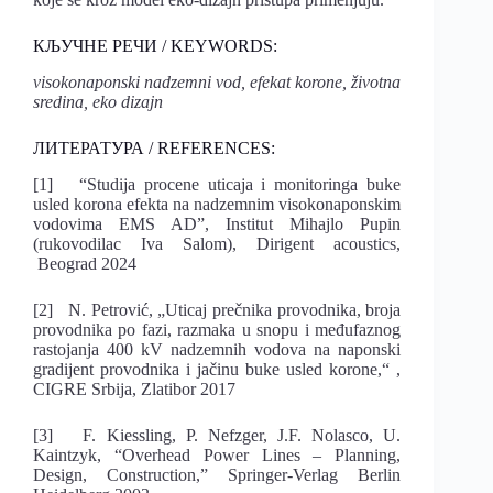
КЉУЧНЕ РЕЧИ / KEYWORDS:
visokonaponski nadzemni vod, efekat korone, životna
sredina, eko dizajn
ЛИТЕРАТУРА / REFERENCES:
[1] “Studija procene uticaja i monitoringa buke
usled korona efekta na nadzemnim visokonaponskim
vodovima EMS AD”, Institut Mihajlo Pupin
(rukovodilac Iva Salom), Dirigent acoustics,
Beograd 2024
[2] N. Petrović, „Uticaj prečnika provodnika, broja
provodnika po fazi, razmaka u snopu i međufaznog
rastojanja 400 kV nadzemnih vodova na naponski
gradijent provodnika i jačinu buke usled korone,“ ,
CIGRE Srbija, Zlatibor 2017
[3] F. Kiessling, P. Nefzger, J.F. Nolasco, U.
Kaintzyk, “Overhead Power Lines – Planning,
Design, Construction,” Springer-Verlag Berlin