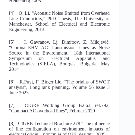
Heidelberg 2003
[4] Q. Li, “Acoustic Noise Emitted from Overhead
Line Conductors,” PhD Thesis, The University of
Manchester, School of Electrical and Electronic
Engineering, 2013
[5] I. Gavranov, Lj. Dimitrov, Z. Milojević,
“Corona EHV AC Transmission Lines as Noise
Source in the Environment,” 18th International
Symposium on Electrical Apparatus and
Technologies (SIELA), Bourgas, Bulgaria, May
2014
[6] R.Puyt, F. Birger Lie, “The origins of SWOT
analysis”, Long rank planning, Volume 56 Issue 3
June 2023
[7] CIGRE Working Group B2.63, ref.792,
“Compact AC overhead lines”, Februar 2020
[8] CIGRE Technical Brochure 278 “The influence
of line configuration on environment impacts of
electrical origin – principles of OHL design”, 2005