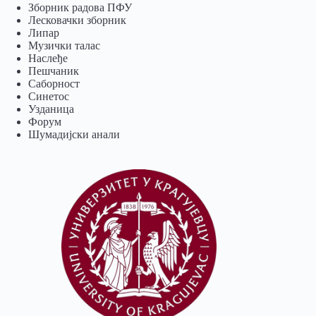
Зборник радова ПФУ
Лесковачки зборник
Липар
Музички талас
Наслеђе
Пешчаник
Саборност
Синетос
Узданица
Форум
Шумадијски анали