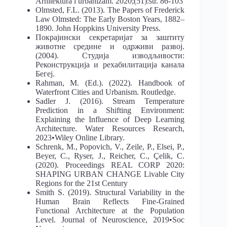
Arhitektura i urbanizam. 2020;(51):str. 86-103
Olmsted, F.L. (2013). The Papers of Frederick
Law Olmsted: The Early Boston Years, 1882–
1890. John Hoppkins University Press.
Покрајински секретаријат за заштиту
животне средине и одрживи развој.
(2004). Студија изводљивости:
Реконструкција и рехабилитација канала
Бегеј.
Rahman, M. (Ed.). (2022). Handbook of
Waterfront Cities and Urbanism. Routledge.
Sadler J. (2016). Stream Temperature
Prediction in a Shifting Environment:
Explaining the Influence of Deep Learning
Architecture. Water Resources Research,
2023•Wiley Online Library.
Schrenk, M., Popovich, V., Zeile, P., Elsei, P.,
Beyer, C., Ryser, J., Reicher, C., Çelik, C.
(2020). Proceedings REAL CORP 2020:
SHAPING URBAN CHANGE Livable City
Regions for the 21st Century
Smith S. (2019). Structural Variability in the
Human Brain Reflects Fine-Grained
Functional Architecture at the Population
Level. Journal of Neuroscience, 2019•Soc