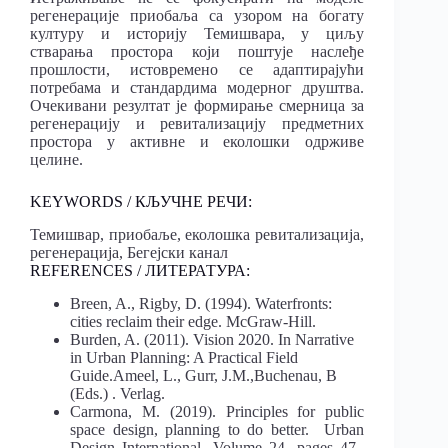
регенерације приобаља са узором на богату
културу и историју Темишвара, у циљу
стварања простора који поштује наслеђе
прошлости, истовремено се адаптирајући
потребама и стандардима модерног друштва.
Очекивани резултат је формирање смерница за
регенерацију и ревитализацију предметних
простора у активне и еколошки одрживе
целине.
KEYWORDS / КЉУЧНЕ РЕЧИ:
Темишвар, приобаље, еколошка ревитализација,
регенерација, Бегејски канал
REFERENCES / ЛИТЕРАТУРА:
Breen, A., Rigby, D. (1994). Waterfronts:
cities reclaim their edge. McGraw-Hill.
Burden, A. (2011). Vision 2020. In Narrative
in Urban Planning: A Practical Field
Guide.Ameel, L., Gurr, J.M.,Buchenau, B
(Eds.) . Verlag.
Carmona, M. (2019). Principles for public
space design, planning to do better. Urban
Design International, Volume 24, pages 47–