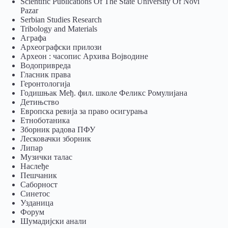
Scientific Publications Of The State University Of Novi
Pazar
Serbian Studies Research
Tribology and Materials
Аграфа
Археографски прилози
Археон : часопис Архива Војводине
Водопривреда
Гласник права
Геронтологија
Годишњак Међ. фил. школе Феликс Ромулијана
Детињство
Европска ревија за право осигурања
Eтноботаника
Зборник радова ПФУ
Лесковачки зборник
Липар
Музички талас
Наслеђе
Пешчаник
Саборност
Синетос
Узданица
Форум
Шумадијски анали