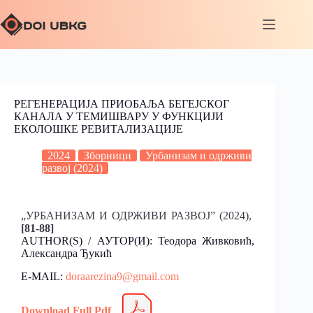
РЕГЕНЕРАЦИЈА ПРИОБАЉА БЕГЕЈСКОГ
КАНАЛА У ТЕМИШВАРУ У ФУНКЦИЈИ
ЕКОЛОШКЕ РЕВИТАЛИЗАЦИЈЕ
2024
Зборници
Урбанизам и одрживи
развој (2024)
„УРБАНИЗАМ И ОДРЖИВИ РАЗВОЈ” (2024),
[81-88]
AUTHOR(S) / АУТОР(И): Теодора Живковић,
Александра Ђукић
E-MAIL:
doraarezina9@gmail.com
Download Full Pdf