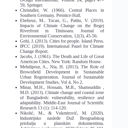
59, Springer.
Christaller, W. (1966). Central Places in
Southern Germany. Prentice-Hall.
Ebeheuz, M., Tocan, G., Patitu, V. (2019).
Impacts of Climate Change on the Begej
Riverfront in Timisoara. Journal of
Environmental Conservation, 12(3), 45-56.
Gehl, J. (2013). Cities for people. Island Press.
IPCC (2019). International Panel for Climate
Change Report.
Jacobs, J. (1961). The Death and Life of Great
American Cities. New York: Random House.
Mehdipour, A., Nia, H. (2013). The Role of
Brownfield Development in Sustainable
Urban Regeneration. Journal of Sustainable
Development Studies, Vol 4, No 2.
Мinar, M.H., Hossain, M.B., Shamsuddin ,
M.D. (2013). Climate change and coastal zone
of Bangladesh: vulnerability, resilience and
adaptability. Middle-East Journal of Scientific
Research 13 (1): 114-120.
Nikolić, M., & Vukmirović, M. (2020).
Industrijsko nasleđe Duž Beogradskog
priobalja u planskim dokumentima.