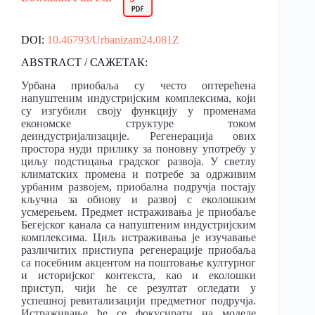
DOI:
10.46793/Urbanizam24.081Z
ABSTRACT / САЖЕТАК:
Урбана приобаља су често оптерећена
напуштеним индустријским комплексима, који
су изгубили своју функцију у променама
економске структуре током
деиндустријализације. Регенерација ових
простора нуди прилику за поновну употребу у
циљу подстицања градског развоја. У светлу
климатских промена и потребе за одрживим
урбаним развојем, приобална подручја постају
кључна за обнову и развој с еколошким
усмерењем. Предмет истраживања је приобаље
Бегејског канала са напуштеним индустријским
комплексима. Циљ истраживања је изучавање
различитих пристиупа регенерације приобаља
са посебним акцентом на поштовање културног
и историјског контекста, као и еколошки
приступ, чији ће се резултат огледати у
успешној ревитализацији предметног подручја.
Истраживање ће се фокусирати на моделе