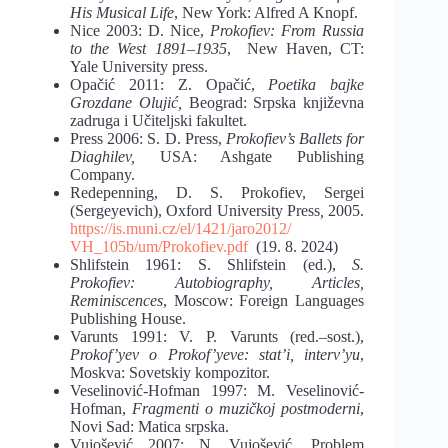
His Musical Life
, New York: Alfred A Knopf.
Nice 2003: D. Nice,
Prokofiev: From Russia
to the West 1891–1935
, New Haven, CT:
Yale University press.
Opačić 2011: Z. Opačić,
Poetika bajke
Grozdane Olujić,
Beograd: Srpska književna
zadruga i Učiteljski fakultet.
Press 2006: S. D. Press,
Prokofiev’s Ballets for
Diaghilev,
USA: Ashgate Publishing
Company.
Redepenning, D. S. Prokofiev, Sergei
(Sergeyevich), Oxford University Press
,
2005.
https://is.muni.cz/el/1421/jaro2012/
VH_105b/um/Prokofiev.pdf
(19. 8. 2024)
Shlifstein 1961: S. Shlifstein (ed.),
S.
Prokofiev: Autobiography, Articles,
Reminiscences
, Moscow: Foreign Languages
Publishing House.
Varunts 1991: V. P. Varunts (red.–sost.),
Prokof’yev o Prokof’yeve: stat’i, interv’yu
,
Moskva: Sovetskiy kompozitor.
Veselinović-Hofman 1997: M. Veselinović-
Hofman,
Fragmenti o muzičkoj postmoderni
,
Novi Sad: Matica srpska.
Vujošević 2007: N. Vujošević, Problem