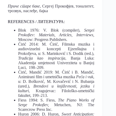
Приче старе баке
, Сергеј Прокофјев, тоналитет,
трозвук, наслеђе, бајка
REFERENCES / ЛИТЕРАТУРА:
Blok 1976: V. Blok (compiler),
Sergei
Prokofiev: Materials, Articles, Interviews,
Moscow: Progress Publishers.
Ćirić 2014: M. Ćirić, Filmska muzika i
audiovizuelni koncepti Ejzenštajna i
Prokofjeva, u: S. Marinković i S. Dodik (red.),
Tradicija kao inspiracija
, Banja Luka:
Akademija umjetnosti Univerziteta u Banjoj
Luci, 198–209.
Ćirić, Mandić 2019: M. Ćirić i B. Mandić,
Animirani film i umetnička muzika
Peća i vuk
,
u: D. Bošković, M. Kovačević i N. Bubanja
(ured.),
Brendovi u književnosti, jeziku i
kulturi
, Kragujevac: Filološko-umetnički
fakultet, 199–213.
Fiess 1994: S. Fiess,
The Piano Works of
Serge Prokofiev,
Metuchen, NJ: The
Scarecrow Press Inc.
Huron 2006: D. Huron,
Sweet Anticipation: