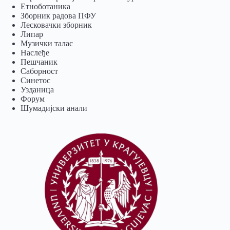
Eтноботаника
Зборник радова ПФУ
Лесковачки зборник
Липар
Музички талас
Наслеђе
Пешчаник
Саборност
Синетос
Узданица
Форум
Шумадијски анали