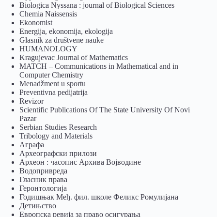
Biologica Nyssana : journal of Biological Sciences
Chemia Naissensis
Ekonomist
Energija, ekonomija, ekologija
Glasnik za društvene nauke
HUMANOLOGY
Kragujevac Journal of Mathematics
MATCH – Communications in Mathematical and in
Computer Chemistry
Menadžment u sportu
Preventivna pedijatrija
Revizor
Scientific Publications Of The State University Of Novi
Pazar
Serbian Studies Research
Tribology and Materials
Аграфа
Археографски прилози
Археон : часопис Архива Војводине
Водопривреда
Гласник права
Геронтологија
Годишњак Међ. фил. школе Феликс Ромулијана
Детињство
Европска ревија за право осигурања