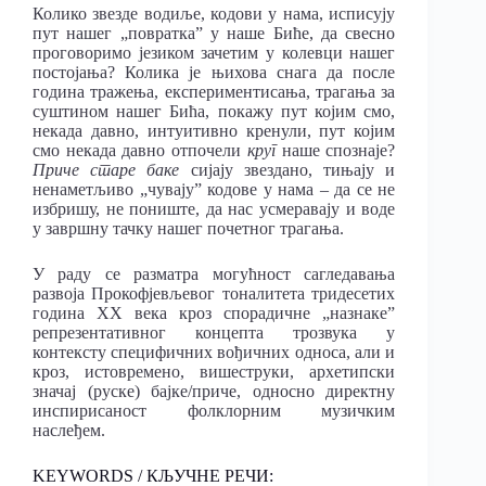
Колико звезде водиље, кодови у нама, исписују
пут нашег „повратка” у наше Биће, да свесно
проговоримо језиком зачетим у колевци нашег
постојања? Колика је њихова снага да после
година тражења, експериментисања, трагања за
суштином нашег Бића, покажу пут којим смо,
некада давно, интуитивно кренули, пут којим
смо некада давно отпочели
круг
наше спознаје?
Приче старе баке
сијају звездано, тињају и
ненаметљиво „чувају” кодове у нама – да се не
избришу, не пониште, да нас усмеравају и воде
у завршну тачку нашег почетног трагања.
У раду се разматра могућност сагледавања
развоја Прокофјевљевог тоналитета тридесетих
година ХХ века кроз спорадичне „назнаке”
репрезентативног концепта трозвука у
контексту специфичних вођичних односа, али и
кроз, истовремено, вишеструки, архетипски
значај (руске) бајке/приче, односно директну
инспирисаност фолклорним музичким
наслеђем.
KEYWORDS / КЉУЧНЕ РЕЧИ: