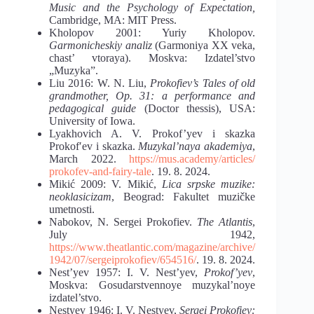
Music and the Psychology of Expectation,
Cambridge, MA: MIT Press.
Kholopov 2001: Yuriy Kholopov.
Garmonicheskiy analiz
(Garmoniya XX veka,
chast’ vtoraya). Moskva: Izdatel’stvo
„Muzyka”.
Liu 2016: W. N. Liu,
Prokofiev’s Tales of old
grandmother, Op. 31: a performance and
pedagogical guide
(Doctor thessis), USA:
University of Iowa.
Lyakhovich A. V. Prokof’yev i skazka
Prokofʹev i skazka.
Muzykal’naya akademiya
,
March 2022.
https://mus.academy/articles/
prokofev-and-fairy-tale
. 19. 8. 2024.
Mikić 2009: V. Мikić,
Lica srpske muzike:
neoklasicizam
, Beograd: Fakultet muzičke
umetnosti.
Nabokov, N. Sergei Prokofiev.
The Atlantis
,
July 1942,
https://www.theatlantic.com/magazine/archive/
1942/07/sergei
prokofiev/654516/
. 19. 8. 2024.
Nest’yev 1957: I. V. Nest’yev,
Prokof’yev
,
Moskva: Gosudarstvennoye muzykal’noye
izdatel’stvo.
Nestyev 1946: I. V. Nestyev,
Sergei Prokofiev: