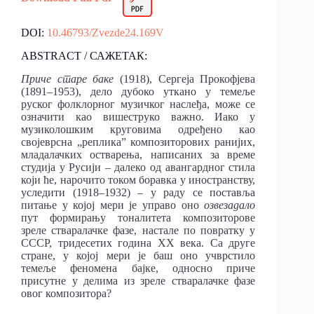
DOI:
10.46793/Zvezde24.169V
ABSTRACT / САЖЕТАК:
Приче старе баке
(1918), Сергеја Прокофјева
(1891–1953), дело дубоко уткано у темеље
руског фолклорног музичког наслеђа, може се
означити као вишеструко важно. Иако у
музиколошким круговима одређено као
својеврсна „реплика” композиторових ранијих,
младалачких остварења, написаних за време
студија у Русији – далеко од авангардног стила
који ће, нарочито током боравка у иностранству,
уследити (1918–1932) – у раду се поставља
питање у којој мери је управо оно
озвезадало
пут формирању тоналитета композиторове
зреле стваралачке фазе, настале по повратку у
СССР, тридесетих година ХХ века. Са друге
стране, у којој мери је баш оно учврстило
темеље феномена бајке, односно приче
присутнe у делима из зреле стваралачке фазе
овог композитора?