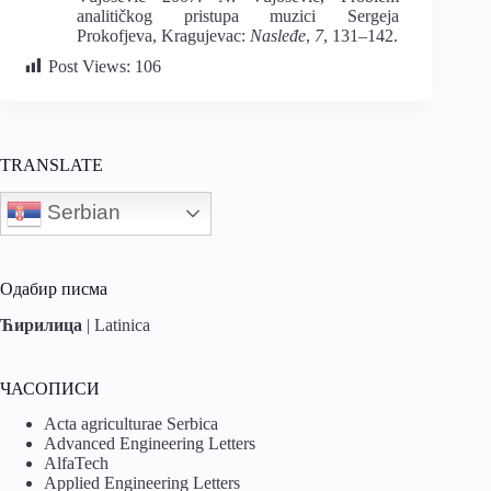
analitičkog pristupa muzici Sergeja
Prokofjeva, Kragujevac:
Nasleđe
,
7
, 131–142.
Post Views:
106
TRANSLATE
Serbian
Одабир писма
Ћирилица
|
Latinica
ЧАСОПИСИ
Acta agriculturae Serbica
Advanced Engineering Letters
AlfaTech
Applied Engineering Letters