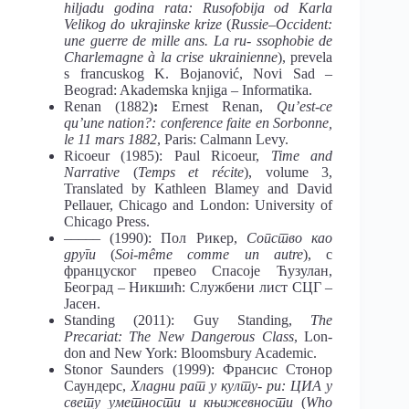
hiljadu godina rata: Rusofobija od Karla
Velikog do ukrajinske krize
(
Russie–Occident:
une guerre de mille ans. La ru- ssophobie de
Charlemagne à la crise ukrainienne
), prevela
s francuskog K. Bojanović, Novi Sad –
Beograd: Akademska knjiga – Informatika.
Renan (1882)
:
Ernest Renan,
Qu’est-ce
qu’une
nation?: conference faite en Sorbonne,
le 11 mars 1882
, Paris: Calmann Levy.
Ricoeur (1985): Paul Ricoeur,
Time
and
Narrative
(
Temps
et récite
), volume 3,
Translated by Kathleen Blamey and David
Pellauer, Chicago and London: University of
Chicago Press.
––––– (1990): Пол Рикер,
Сопство као
други
(
Soi-même comme un autre
), с
француског превео Спасоје Ћузулан,
Београд – Никшић: Службени лист СЦГ –
Јасен.
Standing (2011): Guy Standing,
The
Precariat: The New Dangerous Class
, Lon-
don and New York: Bloomsbury Academic.
Stonor Saunders (1999): Франсис Стонор
Саундерс,
Хладни рат у култу-
ри: ЦИА у
свету уметности и књижевности
(
Who