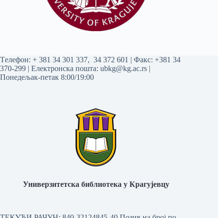
Tелефон:
+ 381 34 301 337
,
34 372 601
| Факс: +381 34
370-299 | Електронска пошта:
ubkg@kg.ac.rs
|
Понедељак-петак 8:00/19:00
Универзитетска библиотека у Крагујевцу
ТЕКУЋИ РАЧУН: 840-32124845-40 Позив на број по