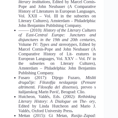
literary institutions
, Edited by Marcel Cornis-
Pope and John Neubauer (A Comparative
History of Literatures in European Languages,
Vol. XXII – Vol. III in the subseries on
Literary Cultures), Amsterdam – Philadelphia:
John Benjamins Publishing Company.
––––– (2010):
History of the Literary Cultures
of East-Central Europe: Junctures and
disjunctures in the 19th and 20th centuries
,
Volume IV:
Types
and
stereotypes
, Edited by
Marcel Cornis-Pope and John Neubauer (A
Comparative History of Lit- eratures in
European Languages, Vol. XXV – Vol. IV in
the subseries on Literary Cultures),
Amsterdam – Philadelphia: John Benjamins
Publishing Company.
Fusaro (2017): Dijego Fuzaro,
Misliti
drugačije: Filozofija neslaganja
(
Pensare
altrimenti. Filosofia del dissenso
), preveo s
italijanskog Marin Pavić, Beograd: Clio.
Hutcheon, Valdés, Eds. (2002):
Rethinking
Literary History: A Dialogue on The-
ory
,
Edited by Linda Hutcheon and Mario J.
Valdés, Oxford University Press
.
Mettan (2015): Gi Metan,
Rusija–Zapad: