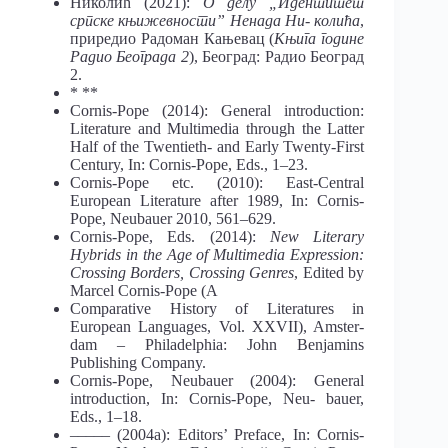
Николић (2021):
О делу „Идентитет
српске књижевности” Ненада Ни- колића
,
приредио Радоман Кањевац (
Књига године
Радио Београда 2
), Београд: Радио Београд
2.
* **
Cornis-Pope (2014): General introduction:
Literature and Multimedia through the Latter
Half of the Twentieth- and Early Twenty-First
Century, In: Cornis-Pope, Eds., 1‒23.
Cornis-Pope etc. (2010): East-Central
European Literature after 1989, In: Cornis-
Pope, Neubauer 2010, 561‒629.
Cornis-Pope, Eds. (2014):
New
Literary
Hybrids in the Age of Multimedia Expression:
Crossing Borders, Crossing Genres
, Edited by
Marcel Cornis-Pope (A
Comparative History of Literatures in
European Languages, Vol. XXVII), Amster-
dam – Philadelphia: John Benjamins
Publishing Company.
Cornis-Pope, Neubauer (2004): General
introduction, In: Cornis-Pope, Neu- bauer,
Eds., 1‒18.
––––– (2004a): Editors’ Preface, In: Cornis-