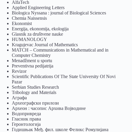
AlfaTech
Applied Engineering Letters
Biologica Nyssana : journal of Biological Sciences
Chemia Naissensis
Ekonomist
Energija, ekonomija, ekologija
Glasnik za društvene nauke
HUMANOLOGY
Kragujevac Journal of Mathematics
MATCH – Communications in Mathematical and in
Computer Chemistry
Menadžment u sportu
Preventivna pedijatrija
Revizor
Scientific Publications Of The State University Of Novi
Pazar
Serbian Studies Research
Tribology and Materials
Аграфа
Археографски прилози
Археон : часопис Архива Војводине
Водопривреда
Гласник права
Геронтологија
Годишњак Међ. фил. школе Феликс Ромулијана