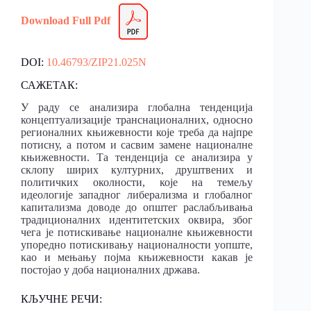
Download Full Pdf
DOI:
10.46793/ZIP21.025N
САЖЕТАК:
У раду се анализира глобална тенденција
концептуализације транснационалних, односно
регионалних књижевности које треба да најпре
потисну, а потом и сасвим замене националне
књижевности. Та тенденција се анализира у
склопу ширих културних, друштвених и
политичких околности, које на темељу
идеологије западног либерализма и глобалног
капитализма доводе до општег раслабљивања
традиционалних идентитетских оквира, због
чега је потискивање националне књижевности
упоредно потискивању националности уопште,
као и мењању појма књижевности какав је
постојао у доба националних држава.
КЉУЧНЕ РЕЧИ: