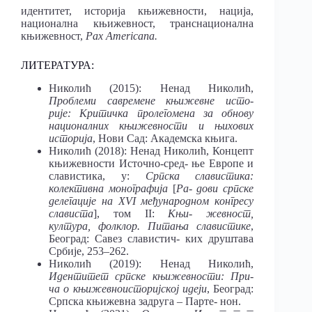
идентитет, историја књижевности, нација,
национална књижевност, транснационална
књижевност,
Pax Americana.
ЛИТЕРАТУРА:
Николић (2015): Ненад Николић,
Проблеми савремене књижевне исто-
рије: Критичка пролегомена за обнову
националних књижевности и њихових
историја
, Нови Сад: Академска књига.
Николић (2018): Ненад Николић, Концепт
књижевности Источно-сред- ње Европе и
славистика, у:
Српска славистика:
колективна монографија
[
Ра-
дови српске
делегације на XVI међународном конгресу
слависта
], том II:
Књи-
жевност,
култура, фолклор. Питања славистике
,
Београд: Савез славистич- ких друштава
Србије, 253‒262.
Николић (2019): Ненад Николић,
Идентитет српске књижевности: При-
ча о књижевноисторијској идеји
, Београд:
Српска књижевна задруга – Парте- нон.