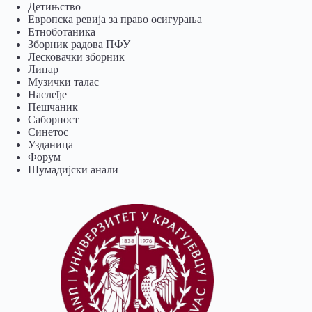
Детињство
Европска ревија за право осигурања
Eтноботаника
Зборник радова ПФУ
Лесковачки зборник
Липар
Музички талас
Наслеђе
Пешчаник
Саборност
Синетос
Узданица
Форум
Шумадијски анали