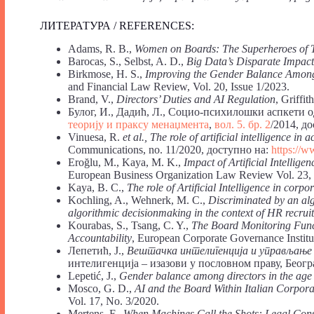
ЛИТЕРАТУРА / REFERENCES:
Adams, R. B.,
Women on Boards: The Superheroes of
Barocas, S., Selbst, A. D.,
Big Data’s Disparate Impact
Birkmose, H. S.,
Improving the Gender Balance Among 
and Financial Law Review, Vol. 20, Issue 1/2023.
Brand, V.,
Directors’ Duties and AI Regulation
, Griffi
Булог, И., Дадић, Л., Социо-психилошки аспкети 
теорију и праксу менаџмента
,
вол. 5. бр. 2
/2014, д
Vinuesa, R.
et al., The role of artificial intelligence 
Communications, no. 11/2020, доступно на:
https://w
Eroğlu, M., Kaya, M. K.,
Impact of Artificial Intellig
European Business Organization Law Review Vol. 23,
Kaya, B. C.,
The role of Artificial Intelligence in corp
Kochling, A., Wehnerk, M. C.,
Discriminated by an alg
algorithmic decisionmaking in the context of HR recr
Kourabas, S., Tsang, C. Y.,
The Board Monitoring Functi
Accountability
, European Corporate Governance Instit
Лепетић, J.,
Вештачка интелигенција и управљањ
интелигенција – изазови у пословном праву, Београ
Lepetić, J.,
Gender balance among directors in the age 
Mosco, G. D.,
AI and the Board Within Italian Corpor
Vol. 17, No. 3/2020.
Mertens, F.,
When Machines Call the Shots: Legal Cons