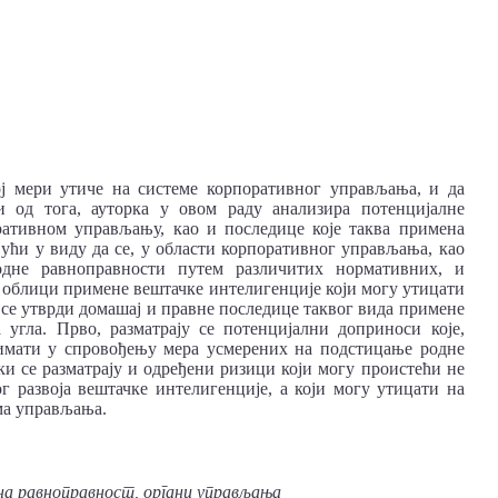
ој мери утиче на системе корпоративног управљања, и да
и од тога, ауторка у овом раду анализира потенцијалне
ративном управљању, као и последице које таква примена
ући у виду да се, у области корпоративног управљања, као
дне равноправности путем различитих нормативних, и
и облици примене вештачке интелигенције који могу утицати
 се утврди домашај и правне последице таквог вида примене
 угла. Прво, разматрају се потенцијални доприноси које,
 имати у спровођењу мера усмерених на подстицање родне
и се разматрају и одређени ризици који могу проистећи не
г развоја вештачке интелигенције, а који могу утицати на
ма управљања.
на равноправност, органи управљања