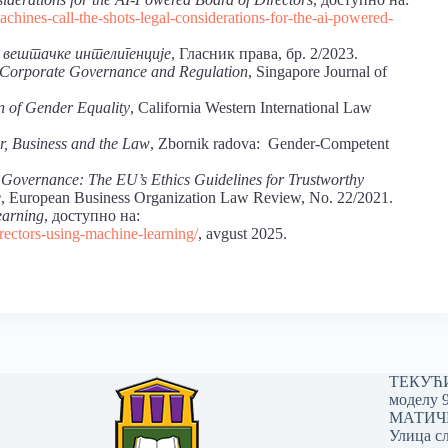
chines-call-the-shots-legal-considerations-for-the-ai-powered-
 вештачке интелигенције
, Гласник права, бр. 2/2023.
 Corporate Governance and Regulation
, Singapore Journal of
ion of Gender Equality
, California Western International Law
, Business and the Law
, Zbornik radova: Gender-Competent
Governance: The EU’s Ethics Guidelines for Trustworthy
e
, European Business Organization Law Review, No. 22/2021.
earning
, доступно на:
irectors-using-machine-learning/
, avgust 2025.
ТЕКУЋИ 
моделу 
МАТИЧНИ
Улица сл