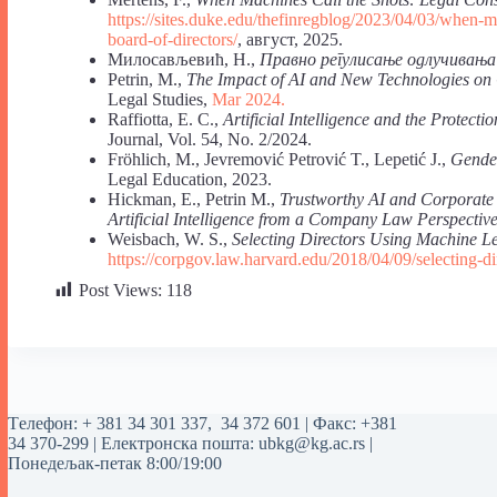
https://sites.duke.edu/thefinregblog/2023/04/03/when-ma
board-of-directors/
, август, 2025.
Милосављевић, Н.,
Правно регулисање одлучивања
Petrin, M.,
The Impact of AI and New Technologies on
Legal Studies,
Mar 2024.
Raffiotta, E. C.,
Artificial Intelligence and the Protect
Journal, Vol. 54, No. 2/2024.
Fröhlich, M., Jevremović Petrović T., Lepetić J.,
Gender
Legal Education, 2023.
Hickman, E., Petrin M.,
Trustworthy AI and Corporate 
Artificial Intelligence from a Company Law Perspectiv
Weisbach, W. S.,
Selecting Directors Using Machine L
https://corpgov.law.harvard.edu/2018/04/09/selecting-d
Post Views:
118
Tелефон:
+ 381 34 301 337
,
34 372 601
| Факс: +381
34 370-299 | Електронска пошта:
ubkg@kg.ac.rs
|
Понедељак-петак 8:00/19:00