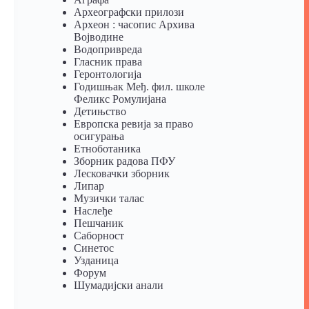
Археографски прилози
Археон : часопис Архива
Војводине
Водопривреда
Гласник права
Геронтологија
Годишњак Међ. фил. школе
Феликс Ромулијана
Детињство
Европска ревија за право
осигурања
Eтноботаника
Зборник радова ПФУ
Лесковачки зборник
Липар
Музички талас
Наслеђе
Пешчаник
Саборност
Синетос
Узданица
Форум
Шумадијски анали