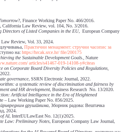
 Tomorrow
?, Finance Working Paper No. 466/2016.
, California Law Review, vol. 104, No. 3/2016.
Directors of Listed Companies in the EU
, European Company
th Law Review, Vol. 33, 2024.
одлучивања,
Практични менаџмент: стручни часопис за
оступно на:
https://hrcak.srce.hr/ file/200175
in achieving the Sustainable Development Goals.,
Nature
ww.nature.com/ articles/s41467-019-14108-y#citeas
ence on Corporate Board Diversity Policies and Regulations,
 2022.
orate governance
, SSRN Electronic Journal, 2022.
orithm: a systematic review of discrimination and fairness by
uitment and HR development
, Business Research No. 13/2020.
on: Artificial Intelligence in the Era of Heightened
ute – Law Working Paper No. 856/2025.
е привредним друштвима
, Зборник радова: Вештачка
д, 2024.
of AI
, InterEULawEast No. 12(1)/2025.
ate Law: Preliminary Notes
, European Company Law Journal,
iderations for the AI-Powered Board of Directors
, доступно на: