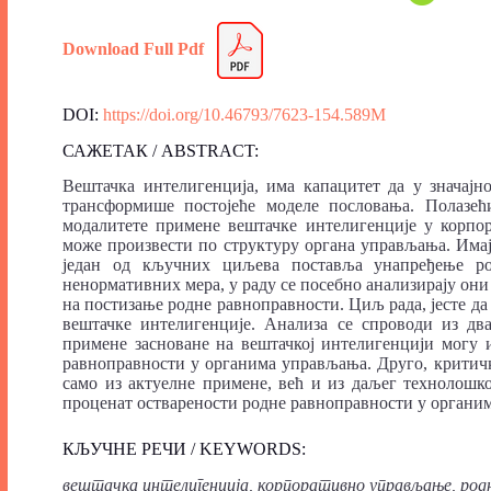
Download Full Pdf
DOI:
https://doi.org/10.46793/7623-154.589M
САЖЕТАК / ABSTRACT:
Вештачка интелигенција, има капацитет да у значајн
трансформише постојеће моделе пословања. Полазећ
модалитете примене вештачке интелигенције у корпо
може произвести по структуру органа управљања. Имај
један од кључних циљева поставља унапређење ро
ненормативних мера, у раду се посебно анализирају он
на постизање родне равноправности. Циљ рада, јесте да
вештачке интелигенције. Анализа се спроводи из два
примене засноване на вештачкој интелигенцији могу
равноправности у органима управљања. Друго, критичк
само из актуелне примене, већ и из даљег технолошко
проценат остварености родне равноправности у органи
КЉУЧНЕ РЕЧИ / KEYWORDS:
вештачка интелигенција, корпоративно управљање, род