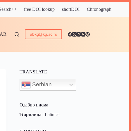
 Search++
free DOI lookup
shortDOI
Chronograph
DAR
ubkg@kg.ac.rs
TRANSLATE
Serbian
Одабир писма
Ћирилица
|
Latinica