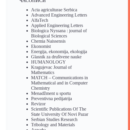
ЧАСОПИСИ
Acta agriculturae Serbica
Advanced Engineering Letters
AlfaTech
Applied Engineering Letters
Biologica Nyssana : journal of
Biological Sciences
Chemia Naissensis
Ekonomist
Energija, ekonomija, ekologija
Glasnik za društvene nauke
HUMANOLOGY
Kragujevac Journal of
Mathematics
MATCH – Communications in
Mathematical and in Computer
Chemistry
Menadžment u sportu
Preventivna pedijatrija
Revizor
Scientific Publications Of The
State University Of Novi Pazar
Serbian Studies Research
Tribology and Materials
Аграфа