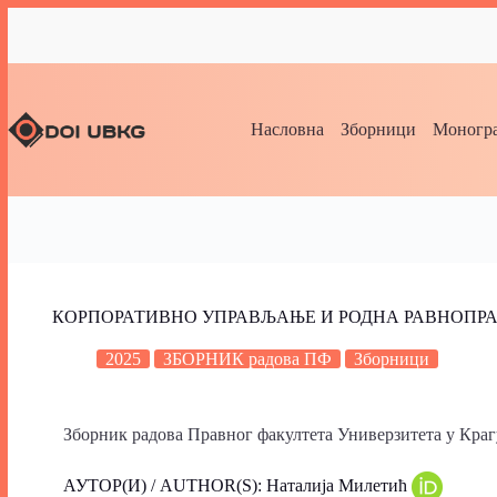
Насловна
Зборници
Моногра
КОРПОРАТИВНО УПРАВЉАЊЕ И РОДНА РАВНОПРА
2025
ЗБОРНИК радова ПФ
Зборници
Зборник радова Правног факултета Универзитета у Крагуј
АУТОР(И) / AUTHOR(S): Наталија Милетић