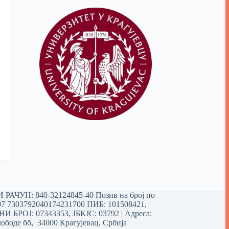
РАЧУН: 840-32124845-40 Позив на број по
97 7303792040174231700
ПИБ: 101508421,
 БРОЈ: 07343353, ЈБКЈС: 03792 | Aдреса:
ободе бб, 34000 Крагујевац, Србија